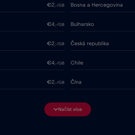
€2
Bosna a Hercegovina
,-/GB
€4
Bulharsko
,-/GB
€2
Česká republika
,-/GB
€4
Chile
,-/GB
€2
Čína
,-/GB
ime
€18
Cruise only Telenor Mariti
,-/GB
Načíst více
€2
Dubaj
,-/GB