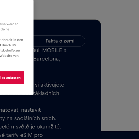
weise werden
 deine
 derzeit in den
Kompatibilita
Fakta o zemi
f durch US-
 aplikaci Red Bull MOBILE a
tsbehelfe zur
 Website von
net v Madrid, Barcelona,
ies zulassen
tek. Jakmile si aktivujete
 do světa bez základních
hatovat, nastavit
y na sociálních sítích.
 celém světě je okamžité.
é tarify eSIM pro