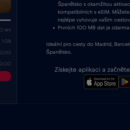
Španělsko s okamžitou aktivací
kompatibilních s eSIM. Můžete 
nejlépe vyhovuje vašim cesto
Prvních 100 MB dat je zdarma
0 dní
1 GB
Ideální pro cesty do Madrid, Barce
Španělsko.
 2,00
 2.00
Získejte aplikaci a začně