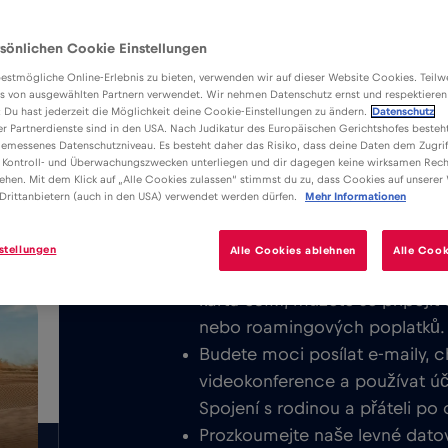
sönlichen Cookie Einstellungen
estmögliche Online-Erlebnis zu bieten, verwenden wir auf dieser Website Cookies. Teil
s von ausgewählten Partnern verwendet. Wir nehmen Datenschutz ernst und respektieren
: Du hast jederzeit die Möglichkeit deine Cookie-Einstellungen zu ändern.
Datenschutz
er Partnerdienste sind in den USA. Nach Judikatur des Europäischen Gerichtshofes besteht
Výhody
Popis
emessenes Datenschutzniveau. Es besteht daher das Risiko, dass deine Daten dem Zugrif
Stáhněte si snadno instalovatelnou
 Kontroll- und Überwachungszwecken unterliegen und dir dagegen keine wirksamen Rech
/GB
ehen. Mit dem Klick auf „Alle Cookies zulassen“ stimmst du zu, dass Cookies auf unserer
využívejte neomezený mobilní inter
Drittanbietern (auch in den USA) verwendet werden dürfen.
Mehr Informationen
Valencia nebo v celé Španělsko.
stellungen
Alle Cookies ablehnen
Alle Cook
Nikdy neúčtujeme základní popla
kartu eSIM, můžete se připojit
nebo roamingových poplatků.
Budete moci posílat e-maily, c
videokonference a používat účt
Spojení s rodinou a přáteli po
Prozkoumejte naše levné datov