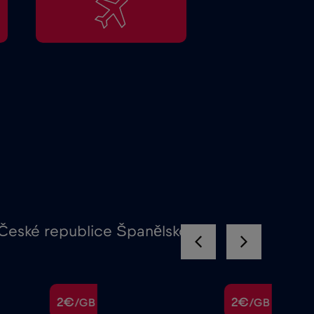
 České republice Španělsko
2€
2€
/GB
/GB