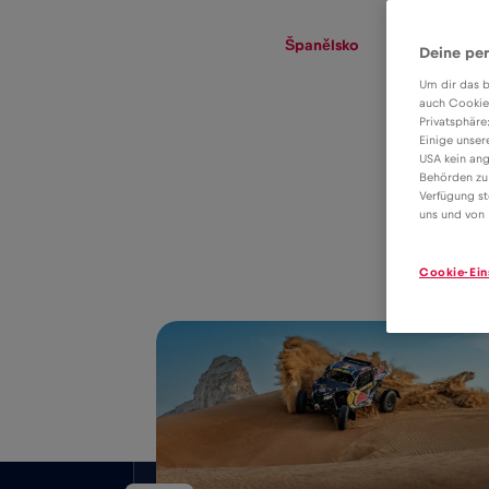
eSIM
Roaming
Španělsko
Deine per
Um dir das b
auch Cookie
Privatsphäre
Tarif eSIM pro
Einige unser
USA kein ang
datový roaming v
Behörden zu
2€
Verfügung st
Španělsko
uns und von 
Cookie-Ein