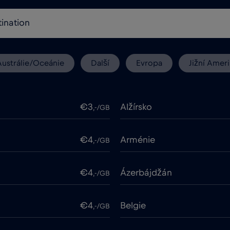
Austrálie/Oceánie
Další
Evropa
Jižní Ameri
€3
Alžírsko
,-/GB
€4
Arménie
,-/GB
€4
Ázerbájdžán
,-/GB
€4
Belgie
,-/GB