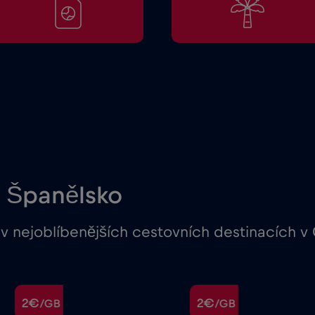
 Španělsko
v nejoblíbenějších cestovních destinacích v
2€
2€
/GB
/GB