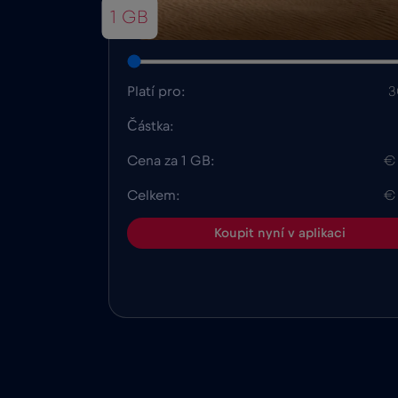
1 GB
Platí pro:
3
Částka:
Cena za 1 GB:
€
Celkem:
€
Koupit nyní v aplikaci