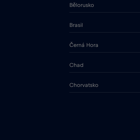
Bělorusko
Brasil
Černá Hora
Chad
Chorvatsko
Cruise & land Telenor Marit
Dánsko