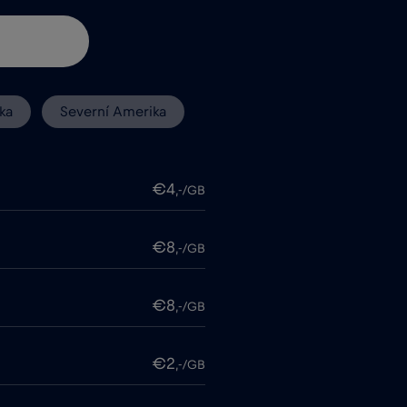
ka
Severní Amerika
€4
,-/GB
€8
,-/GB
€8
,-/GB
€2
,-/GB