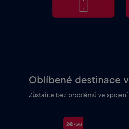
Oblíbené destinace v
Zůstaňte bez problémů ve spojení 
€
2€
/GB
/GB