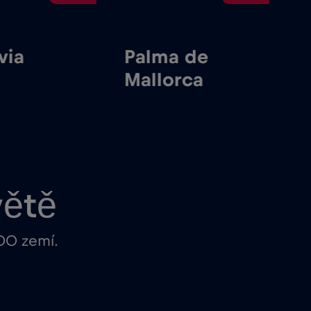
via
Palma de
M
Mallorca
větě
100 zemí.