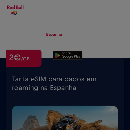
PT-PT
▾
eSIM
Roaming
Espanha
2€
/GB
Tarifa eSIM para dados em
roaming na Espanha