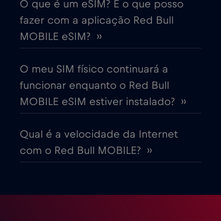
O que é um eSIM? E o que posso
fazer com a aplicação Red Bull
Dinamarca
€2
,-/GB
MOBILE eSIM? ››
Dubai
€5
,-/GB
O meu SIM físico continuará a
funcionar enquanto o Red Bull
Egito
€12
,-/GB
MOBILE eSIM estiver instalado? ››
Emirados Árabes Unidos (EAU)
€5
,-/GB
Qual é a velocidade da Internet
com o Red Bull MOBILE? ››
Equador
€4
,-/GB
Eslováquia
€2
,-/GB
Eslovénia
€2
,-/GB