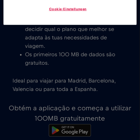
eSIM de baixo custo para a Espanha,
Cookie-Einstellungen
com ativação imediata em dispositivos
compatíveis com eSIM. Cabe-te a ti
decidir qual o plano que melhor se
adapta às tuas necessidades de
viagem.
Os primeiros 100 MB de dados são
gratuitos.
Ideal para viajar para Madrid, Barcelona,
Valencia ou para toda a Espanha.
Obtém a aplicação e começa a utilizar
100MB gratuitamente