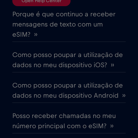
Open Help Center
Brasil
€4
,-/GB
Porque é que continuo a receber
mensagens de texto com um
Bulgária
€2
,-/GB
eSIM? ››
Canadá
€4
,-/GB
Como posso poupar a utilização de
dados no meu dispositivo iOS? ››
Canadá - América do Norte Futebol 2026
€1
,-/GB
Como posso poupar a utilização de
dados no meu dispositivo Android ››
Chade
€4
,-/GB
Posso receber chamadas no meu
Chile
€7
,-/GB
número principal com o eSIM? ››
China
€6
,-/GB