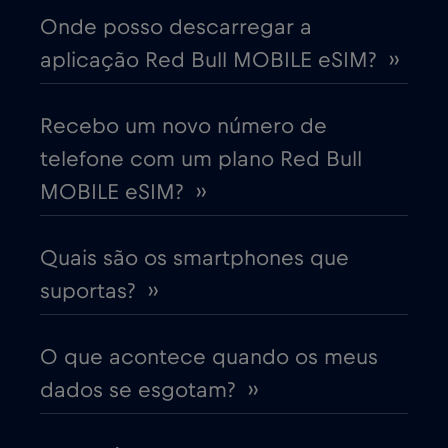
Onde posso descarregar a
aplicação Red Bull MOBILE eSIM? ››
Chipre
€2
,-/GB
Colômbia
Recebo um novo número de
€4
,-/GB
telefone com um plano Red Bull
Coreia do Sul
€4
MOBILE eSIM? ››
,-/GB
Costa Rica
€4
,-/GB
Quais são os smartphones que
suportas? ››
Croácia
€2
,-/GB
O que acontece quando os meus
Cruise & land Telenor Maritime
€18
,-/GB
dados se esgotam? ››
Cruise only Telenor Maritime
€15
,-/GB