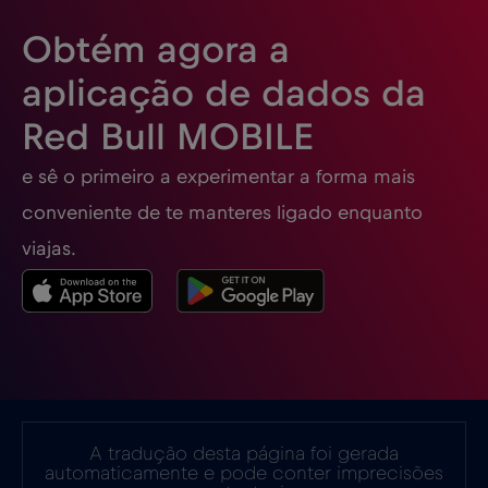
Obtém agora a
Espanha
€2
,-/GB
aplicação de dados da
Red Bull MOBILE
Estados Unidos da América
€4
,-/GB
e sê o primeiro a experimentar a forma mais
Estónia
€2
,-/GB
conveniente de te manteres ligado enquanto
viajas.
EUA - América do Norte Futebol 2026
€1
,-/GB
Filipinas
€12
,-/GB
Finlândia
€2
,-/GB
A tradução desta página foi gerada
automaticamente e pode conter imprecisões
França
€2
,-/GB