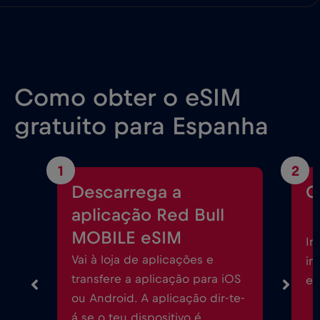
Como obter o eSIM
gratuito para Espanha
1
2
Descarrega a
C
aplicação Red Bull
MOBILE eSIM
In
Vai à loja de aplicações e
in
transfere a aplicação para iOS
eS
ou Android. A aplicação dir-te-
á se o teu dispositivo é