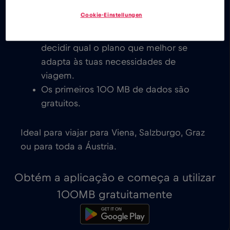
eSIM de baixo custo para a Áustria,
Cookie-Einstellungen
com ativação imediata em dispositivos
compatíveis com eSIM. Cabe-te a ti
decidir qual o plano que melhor se
adapta às tuas necessidades de
viagem.
Os primeiros 100 MB de dados são
gratuitos.
Ideal para viajar para Viena, Salzburgo, Graz
ou para toda a Áustria.
Obtém a aplicação e começa a utilizar
100MB gratuitamente