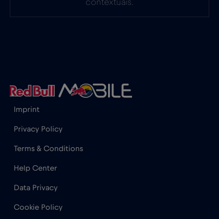
contextuais.
Gabão
€5
,-/GB
Gana
€3
,-/GB
Geórgia
€5
,-/GB
Imprint
Gibraltar
€3
,-/GB
Privacy Policy
Terms & Conditions
Grécia
€2
,-/GB
Help Center
Guatemala
€4
,-/GB
Data Privacy
Cookie Policy
Honduras
€4
,-/GB