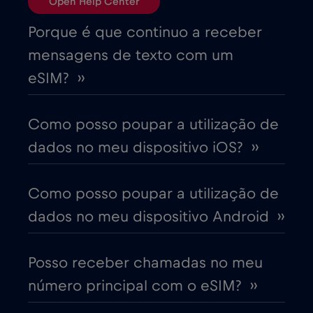
Open Help Center
Brasil
€4
,-/GB
Porque é que continuo a receber
mensagens de texto com um
Bulgária
€2
,-/GB
eSIM? ››
Canadá
€4
,-/GB
Como posso poupar a utilização de
dados no meu dispositivo iOS? ››
Canadá - América do Norte Futebol 2026
€1
,-/GB
Como posso poupar a utilização de
dados no meu dispositivo Android ››
Chade
€4
,-/GB
Posso receber chamadas no meu
Chile
€7
,-/GB
número principal com o eSIM? ››
China
€6
,-/GB