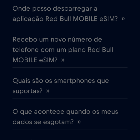
Onde posso descarregar a
aplicação Red Bull MOBILE eSIM? ››
Chipre
€2
,-/GB
Colômbia
Recebo um novo número de
€4
,-/GB
telefone com um plano Red Bull
Coreia do Sul
€4
MOBILE eSIM? ››
,-/GB
Costa Rica
€4
,-/GB
Quais são os smartphones que
suportas? ››
Croácia
€2
,-/GB
O que acontece quando os meus
Cruise & land Telenor Maritime
€18
,-/GB
dados se esgotam? ››
Cruise only Telenor Maritime
€15
,-/GB