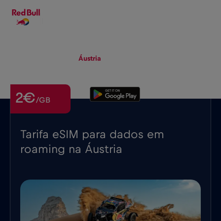
PT-PT
▾
eSIM
Roaming
Áustria
2€
/GB
Tarifa eSIM para dados em
roaming na Áustria