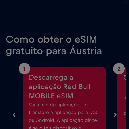
Como obter o eSIM
gratuito para Áustria
1
2
Descarrega a
C
aplicação Red Bull
MOBILE eSIM
In
Vai à loja de aplicações e
in
transfere a aplicação para iOS
eS
ou Android. A aplicação dir-te-
á se o teu dispositivo é