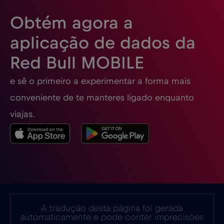
Obtém agora a
Espanha
€2
,-/GB
aplicação de dados da
Red Bull MOBILE
Estados Unidos da América
€4
,-/GB
e sê o primeiro a experimentar a forma mais
Estónia
€2
,-/GB
conveniente de te manteres ligado enquanto
viajas.
EUA - América do Norte Futebol 2026
€1
,-/GB
Filipinas
€12
,-/GB
Finlândia
€2
,-/GB
A tradução desta página foi gerada
automaticamente e pode conter imprecisões
França
€2
,-/GB