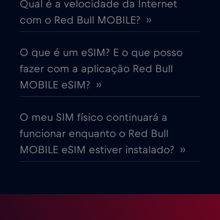
Qual é a velocidade da Internet
com o Red Bull MOBILE? ››
Dinamarca
€2
,-/GB
O que é um eSIM? E o que posso
Dubai
€5
,-/GB
fazer com a aplicação Red Bull
MOBILE eSIM? ››
Egito
€12
,-/GB
O meu SIM físico continuará a
Emirados Árabes Unidos (EAU)
€5
,-/GB
funcionar enquanto o Red Bull
MOBILE eSIM estiver instalado? ››
Equador
€4
,-/GB
Eslováquia
€2
,-/GB
Eslovénia
€2
,-/GB