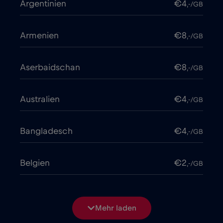
Argentinien
€4
,-/GB
Armenien
€8
,-/GB
Aserbaidschan
€8
,-/GB
Australien
€4
,-/GB
Bangladesch
€4
,-/GB
Belgien
€2
,-/GB
Bosnien und Herzegowina
€2
,-/GB
Mehr laden