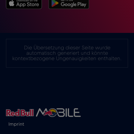
Island
€2
,-/GB
Israel
€3
,-/GB
Italien
€2
,-/GB
Die Übersetzung dieser Seite wurde
automatisch generiert und könnte
kontextbezogene Ungenauigkeiten enthalten.
Japan
€8
,-/GB
Kanada
€4
,-/GB
Kanada - Nordamerika Fußball 2026
€1
,-/GB
Katar
€4
,-/GB
Imprint