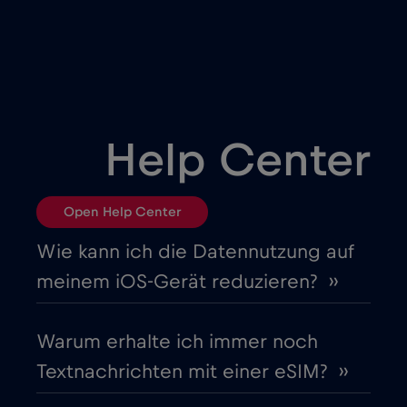
Brasilien
€4
,-/GB
Bulgarien
€2
,-/GB
Chad
€4
,-/GB
Help Center
Chile
€7
,-/GB
Open Help Center
China
€6
,-/GB
Wie kann ich die Datennutzung auf
meinem iOS-Gerät reduzieren? ››
Costa Rica
€4
,-/GB
Warum erhalte ich immer noch
Cruise & land Telenor Maritime
€18
,-/GB
Textnachrichten mit einer eSIM? ››