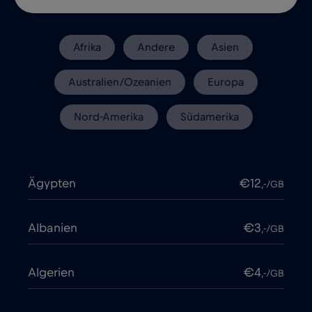
Afrika
Andere
Asien
Australien/Ozeanien
Europa
Nord-Amerika
Südamerika
Ägypten
€12
,-/GB
Albanien
€3
,-/GB
Algerien
€4
,-/GB