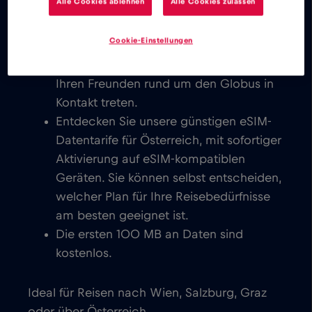
Alle Cookies ablehnen
Alle Cookies zulassen
Sie können E-Mails schreiben, chatten,
Videokonferenzen einrichten und Ihre
Cookie-Einstellungen
Konten in den sozialen Medien nutzen.
Sie können sofort mit Ihrer Familie und
Ihren Freunden rund um den Globus in
Kontakt treten.
Entdecken Sie unsere günstigen eSIM-
Datentarife für Österreich, mit sofortiger
Aktivierung auf eSIM-kompatiblen
Geräten. Sie können selbst entscheiden,
welcher Plan für Ihre Reisebedürfnisse
am besten geeignet ist.
Die ersten 100 MB an Daten sind
kostenlos.
Ideal für Reisen nach Wien, Salzburg, Graz