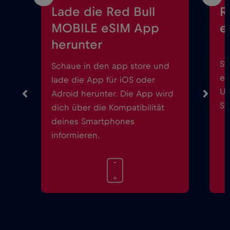
Lade die Red Bull
R
MOBILE eSIM App
e
herunter
St
Schaue in den app store und
ei
lade die App für iOS oder
Up
Adroid herunter. Die App wird
Sm
dich über die Kompatibilität
deines Smartphones
informieren.