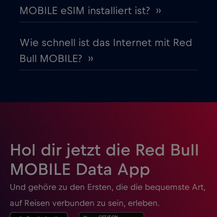
Guatemala
€4
,-/GB
MOBILE eSIM installiert ist? ››
Honduras
€4
,-/GB
Wie schnell ist das Internet mit Red
Bull MOBILE? ››
Hongkong
€7
,-/GB
Indien
€15
,-/GB
Indonesien
€4
,-/GB
Hol dir jetzt die Red Bull
Irak
€6
,-/GB
MOBILE Data App
Und gehöre zu den Ersten, die die bequemste Art,
Irland
€2
,-/GB
auf Reisen verbunden zu sein, erleben.