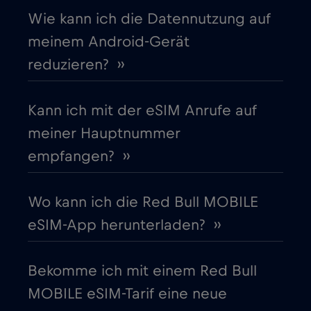
Cruise only Telenor Maritime
€15
,-/GB
Wie kann ich die Datennutzung auf
meinem Android-Gerät
Dänemark
€2
,-/GB
reduzieren? ››
Deutschland
€2
,-/GB
Kann ich mit der eSIM Anrufe auf
meiner Hauptnummer
Dubai
€5
,-/GB
empfangen? ››
Ecuador
€4
,-/GB
Wo kann ich die Red Bull MOBILE
eSIM-App herunterladen? ››
Estland
€2
,-/GB
Bekomme ich mit einem Red Bull
Europäische Union
€4
,-/GB
MOBILE eSIM-Tarif eine neue