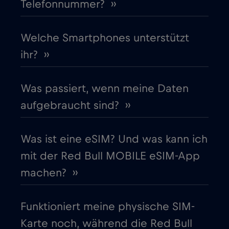
Telefonnummer? ››
Finnland
€2
,-/GB
Frankreich
Welche Smartphones unterstützt
€2
,-/GB
ihr? ››
Gabun
€5
,-/GB
Was passiert, wenn meine Daten
Georgia
€5
,-/GB
aufgebraucht sind? ››
Ghana
€3
,-/GB
Was ist eine eSIM? Und was kann ich
mit der Red Bull MOBILE eSIM-App
Gibraltar
€3
,-/GB
machen? ››
Griechenland
€2
,-/GB
Funktioniert meine physische SIM-
Karte noch, während die Red Bull