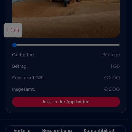
1 GB
Gültig für:
30 Tage
Betrag:
1 GB
Preis pro 1 GB:
€ 2,00
Insgesamt:
€ 2.00
Jetzt in der App kaufen
Vorteile
Beschreibung
Kompatibilität
Fa