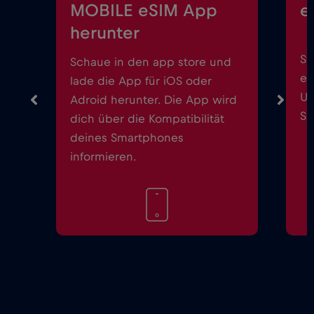
MOBILE eSIM App
e
herunter
St
Schaue in den app store und
ei
lade die App für iOS oder
Up
Adroid herunter. Die App wird
Sm
dich über die Kompatibilität
deines Smartphones
informieren.