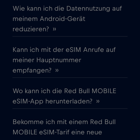
Cruise only Telenor Maritime
€15
,-/GB
Wie kann ich die Datennutzung auf
meinem Android-Gerät
Dänemark
€2
,-/GB
reduzieren? ››
Deutschland
€2
,-/GB
Kann ich mit der eSIM Anrufe auf
meiner Hauptnummer
Dubai
€5
,-/GB
empfangen? ››
Ecuador
€4
,-/GB
Wo kann ich die Red Bull MOBILE
eSIM-App herunterladen? ››
Estland
€2
,-/GB
Bekomme ich mit einem Red Bull
Europäische Union
€4
,-/GB
MOBILE eSIM-Tarif eine neue