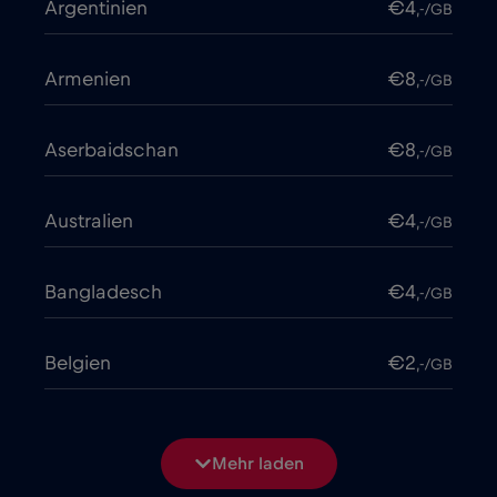
Argentinien
€4
,-/GB
Armenien
€8
,-/GB
Aserbaidschan
€8
,-/GB
Australien
€4
,-/GB
Bangladesch
€4
,-/GB
Belgien
€2
,-/GB
Bosnien und Herzegowina
€2
,-/GB
Mehr laden