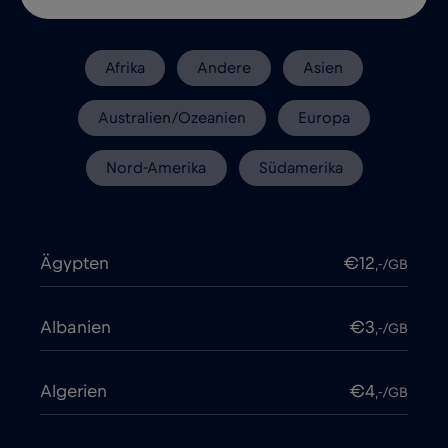
Afrika
Andere
Asien
Australien/Ozeanien
Europa
Nord-Amerika
Südamerika
Ägypten
€12
,-/GB
Albanien
€3
,-/GB
Algerien
€4
,-/GB