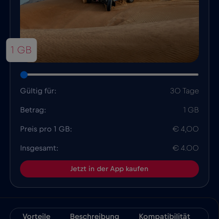
1 GB
Gültig für:
30 Tage
Betrag:
1 GB
Preis pro 1 GB:
€ 4,00
Insgesamt:
€ 4.00
Jetzt in der App kaufen
Vorteile
Beschreibung
Kompatibilität
Fa