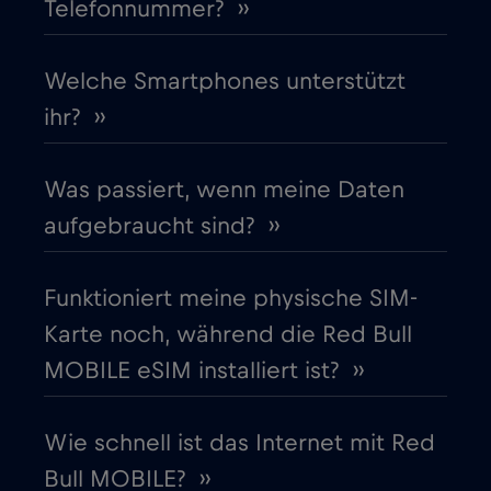
Telefonnummer? ››
Finnland
€2
,-/GB
Frankreich
Welche Smartphones unterstützt
€2
,-/GB
ihr? ››
Gabun
€5
,-/GB
Was passiert, wenn meine Daten
Georgia
€5
,-/GB
aufgebraucht sind? ››
Ghana
€3
,-/GB
Funktioniert meine physische SIM-
Karte noch, während die Red Bull
Gibraltar
€3
,-/GB
MOBILE eSIM installiert ist? ››
Griechenland
€2
,-/GB
Wie schnell ist das Internet mit Red
Bull MOBILE? ››