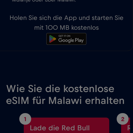
Mulanje oder über Malawi.
Holen Sie sich die App und starten Sie
mit 100 MB kostenlos
Wie Sie die kostenlose
eSIM für Malawi erhalten
1
2
Lade die Red Bull
R