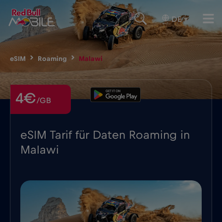
DE
▾
eSIM
Roaming
Malawi
4€
/GB
eSIM Tarif für Daten Roaming in
Malawi