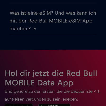
Guatemala
€4
,-/GB
Was ist eine eSIM? Und was kann ich
Honduras
€4
,-/GB
mit der Red Bull MOBILE eSIM-App
machen? ››
Hongkong
€7
,-/GB
Indien
€15
,-/GB
Indonesien
€4
,-/GB
Hol dir jetzt die Red Bull
Irak
€6
,-/GB
MOBILE Data App
Und gehöre zu den Ersten, die die bequemste Art,
Irland
€2
,-/GB
auf Reisen verbunden zu sein, erleben.