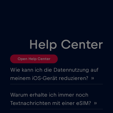
Brasilien
€4
,-/GB
Bulgarien
€2
,-/GB
Chad
€4
,-/GB
Help Center
Chile
€7
,-/GB
Open Help Center
China
€6
,-/GB
Wie kann ich die Datennutzung auf
meinem iOS-Gerät reduzieren? ››
Costa Rica
€4
,-/GB
Warum erhalte ich immer noch
Cruise & land Telenor Maritime
€18
,-/GB
Textnachrichten mit einer eSIM? ››