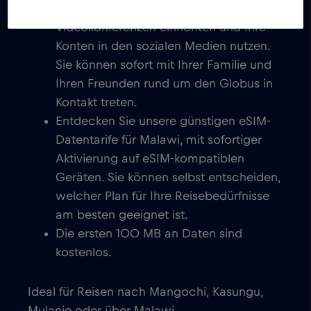
Sie können E-Mails schreiben, chatten,
Videokonferenzen einrichten und Ihre
Konten in den sozialen Medien nutzen.
Sie können sofort mit Ihrer Familie und
Ihren Freunden rund um den Globus in
Kontakt treten.
Entdecken Sie unsere günstigen eSIM-
Datentarife für Malawi, mit sofortiger
Aktivierung auf eSIM-kompatiblen
Geräten. Sie können selbst entscheiden,
welcher Plan für Ihre Reisebedürfnisse
am besten geeignet ist.
Die ersten 100 MB an Daten sind
kostenlos.
Ideal für Reisen nach Mangochi, Kasungu,