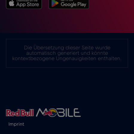
Island
€2
,-/GB
Israel
€3
,-/GB
Italien
€2
,-/GB
Die Übersetzung dieser Seite wurde
automatisch generiert und könnte
kontextbezogene Ungenauigkeiten enthalten.
Japan
€8
,-/GB
Kanada
€4
,-/GB
Kanada - Nordamerika Fußball 2026
€1
,-/GB
Katar
€4
,-/GB
Imprint