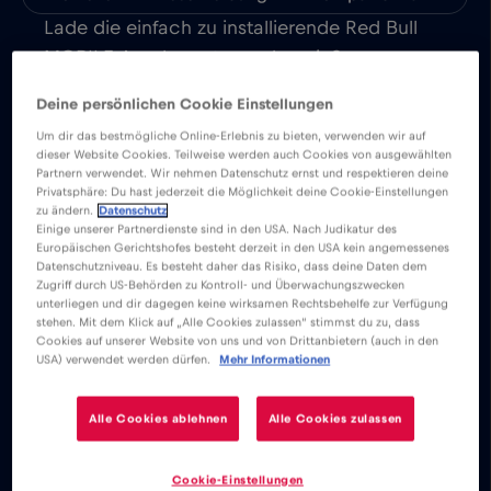
Lade die einfach zu installierende Red Bull
MOBILE App herunter und genieße
unbegrenztes mobiles Internet in Šiauliai
Deine persönlichen Cookie Einstellungen
bzw. in ganz Litauen.
Um dir das bestmögliche Online-Erlebnis zu bieten, verwenden wir auf
dieser Website Cookies. Teilweise werden auch Cookies von ausgewählten
Partnern verwendet. Wir nehmen Datenschutz ernst und respektieren deine
Wir berechnen nie eine Grundgebühr.
Privatsphäre: Du hast jederzeit die Möglichkeit deine Cookie-Einstellungen
Sobald du deine eSIM-Karte aktiviert
zu ändern.
Datenschutz
Einige unserer Partnerdienste sind in den USA. Nach Judikatur des
hast, kannst du dich ohne Grund- oder
Europäischen Gerichtshofes besteht derzeit in den USA kein angemessenes
Roaming-Gebühren mit der ganzen
Datenschutzniveau. Es besteht daher das Risiko, dass deine Daten dem
Zugriff durch US-Behörden zu Kontroll- und Überwachungszwecken
Welt verbinden. Du kannst E-Mails
unterliegen und dir dagegen keine wirksamen Rechtsbehelfe zur Verfügung
stehen. Mit dem Klick auf „Alle Cookies zulassen“ stimmst du zu, dass
schreiben, chatten, Videokonferenzen
Cookies auf unserer Website von uns und von Drittanbietern (auch in den
einrichten und deine Konten in den
USA) verwendet werden dürfen.
Mehr Informationen
sozialen Medien nutzen. Du kannst
sofort mit deiner Familie und deinen
Alle Cookies ablehnen
Alle Cookies zulassen
Freunden auf der ganzen Welt in
Kontakt treten.
Cookie-Einstellungen