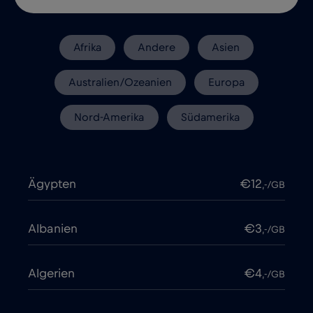
Afrika
Andere
Asien
Australien/Ozeanien
Europa
Nord-Amerika
Südamerika
Ägypten
€12
,-/GB
Albanien
€3
,-/GB
Algerien
€4
,-/GB