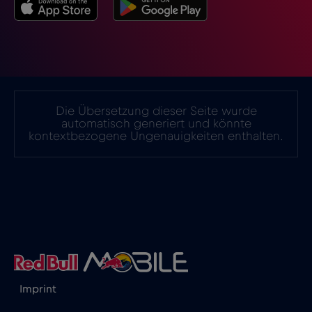
Island
€2
,-/GB
Israel
€3
,-/GB
Italien
€2
,-/GB
Die Übersetzung dieser Seite wurde
automatisch generiert und könnte
kontextbezogene Ungenauigkeiten enthalten.
Japan
€8
,-/GB
Kanada
€4
,-/GB
Kanada - Nordamerika Fußball 2026
€1
,-/GB
Katar
€4
,-/GB
Imprint