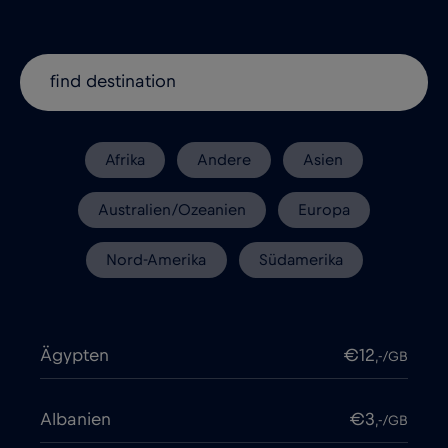
Afrika
Andere
Asien
Australien/Ozeanien
Europa
Nord-Amerika
Südamerika
Ägypten
€12
,-/GB
Albanien
€3
,-/GB