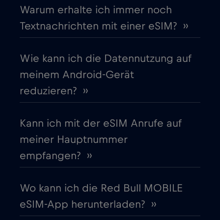
Warum erhalte ich immer noch
Cruise & land Telenor Maritime
€18
,-/GB
Textnachrichten mit einer eSIM? ››
Cruise only Telenor Maritime
€15
,-/GB
Wie kann ich die Datennutzung auf
meinem Android-Gerät
Dänemark
€2
,-/GB
reduzieren? ››
Deutschland
€2
,-/GB
Kann ich mit der eSIM Anrufe auf
meiner Hauptnummer
Dubai
€5
,-/GB
empfangen? ››
Ecuador
€4
,-/GB
Wo kann ich die Red Bull MOBILE
eSIM-App herunterladen? ››
Estland
€2
,-/GB