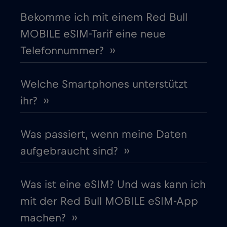
Bekomme ich mit einem Red Bull
Europäische Union
€4
,-/GB
MOBILE eSIM-Tarif eine neue
Telefonnummer? ››
Finnland
€2
,-/GB
Frankreich
Welche Smartphones unterstützt
€2
,-/GB
ihr? ››
Gabun
€5
,-/GB
Was passiert, wenn meine Daten
Georgia
€5
,-/GB
aufgebraucht sind? ››
Ghana
€3
,-/GB
Was ist eine eSIM? Und was kann ich
mit der Red Bull MOBILE eSIM-App
Gibraltar
€3
,-/GB
machen? ››