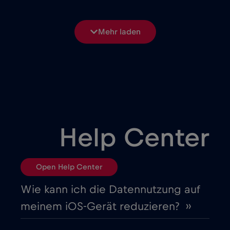
Bosnien und Herzegowina
€2
,-/GB
Mehr laden
Brasilien
€4
,-/GB
Bulgarien
€2
,-/GB
Chad
€4
,-/GB
Help Center
Chile
€7
,-/GB
Open Help Center
China
€6
,-/GB
Wie kann ich die Datennutzung auf
meinem iOS-Gerät reduzieren? ››
Costa Rica
€4
,-/GB