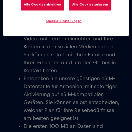
Alle Cookies ablehnen
Alle Cookies zulassen
sofort mit deiner Familie und deinen
Freunden auf der ganzen Welt in
Cookie-Einstellungen
Kontakt treten.
Sie können E-Mails schreiben, chatten,
Videokonferenzen einrichten und Ihre
Konten in den sozialen Medien nutzen.
Sie können sofort mit Ihrer Familie und
Ihren Freunden rund um den Globus in
Kontakt treten.
Entdecken Sie unsere günstigen eSIM-
Datentarife für Armenien, mit sofortiger
Aktivierung auf eSIM-kompatiblen
Geräten. Sie können selbst entscheiden,
welcher Plan für Ihre Reisebedürfnisse
am besten geeignet ist.
Die ersten 100 MB an Daten sind