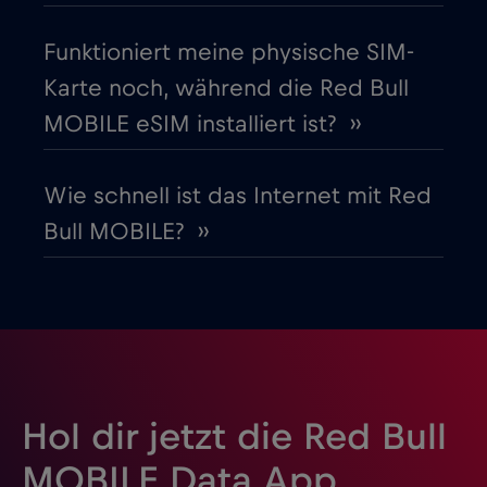
Griechenland
€2
,-/GB
Funktioniert meine physische SIM-
Karte noch, während die Red Bull
Guatemala
€4
,-/GB
MOBILE eSIM installiert ist? ››
Honduras
€4
,-/GB
Wie schnell ist das Internet mit Red
Bull MOBILE? ››
Hongkong
€7
,-/GB
Indien
€15
,-/GB
Indonesien
€4
,-/GB
Hol dir jetzt die Red Bull
Irak
€6
,-/GB
MOBILE Data App