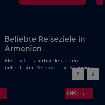
Beliebte Reiseziele in
Armenien
Bleib nahtlos verbunden in den
beliebtesten Reisezielen in Armenien
8€
8€
/GB
/