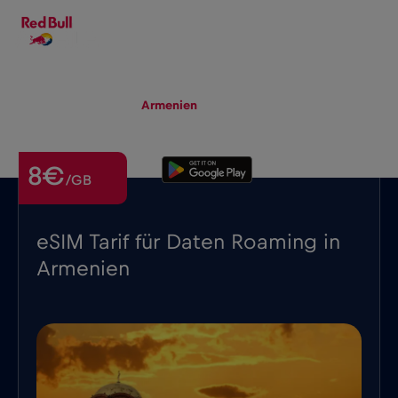
DE
▾
eSIM
Roaming
Armenien
8€
/GB
eSIM Tarif für Daten Roaming in
Armenien