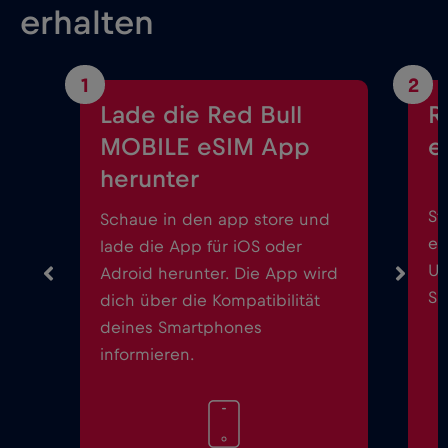
erhalten
1
2
Lade die Red Bull
R
MOBILE eSIM App
e
herunter
St
Schaue in den app store und
ei
lade die App für iOS oder
Up
Adroid herunter. Die App wird
Sm
dich über die Kompatibilität
deines Smartphones
informieren.