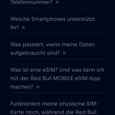
Telefonnummer? ››
Finnland
€2
,-/GB
Frankreich
Welche Smartphones unterstützt
€2
,-/GB
ihr? ››
Gabun
€5
,-/GB
Was passiert, wenn meine Daten
Georgia
€5
,-/GB
aufgebraucht sind? ››
Ghana
€3
,-/GB
Was ist eine eSIM? Und was kann ich
mit der Red Bull MOBILE eSIM-App
Gibraltar
€3
,-/GB
machen? ››
Griechenland
€2
,-/GB
Funktioniert meine physische SIM-
Karte noch, während die Red Bull