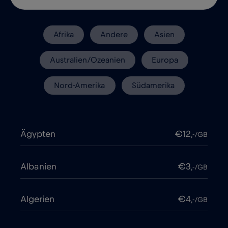
Afrika
Andere
Asien
Australien/Ozeanien
Europa
Nord-Amerika
Südamerika
Ägypten
€12
,-/GB
Albanien
€3
,-/GB
Algerien
€4
,-/GB