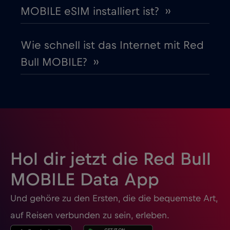
Guatemala
€4
,-/GB
MOBILE eSIM installiert ist? ››
Honduras
€4
,-/GB
Wie schnell ist das Internet mit Red
Bull MOBILE? ››
Hongkong
€7
,-/GB
Indien
€15
,-/GB
Indonesien
€4
,-/GB
Hol dir jetzt die Red Bull
Irak
€6
,-/GB
MOBILE Data App
Und gehöre zu den Ersten, die die bequemste Art,
Irland
€2
,-/GB
auf Reisen verbunden zu sein, erleben.