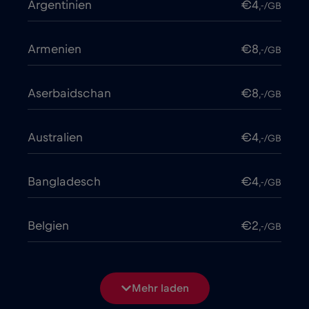
Argentinien
€4
,-/GB
Armenien
€8
,-/GB
Aserbaidschan
€8
,-/GB
Australien
€4
,-/GB
Bangladesch
€4
,-/GB
Belgien
€2
,-/GB
Bosnien und Herzegowina
€2
,-/GB
Mehr laden