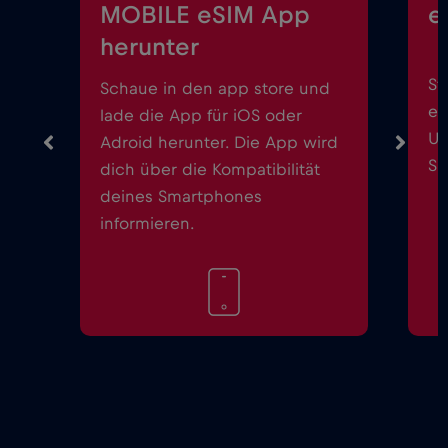
MOBILE eSIM App
e
herunter
St
Schaue in den app store und
ei
lade die App für iOS oder
Up
Adroid herunter. Die App wird
Sm
dich über die Kompatibilität
deines Smartphones
informieren.