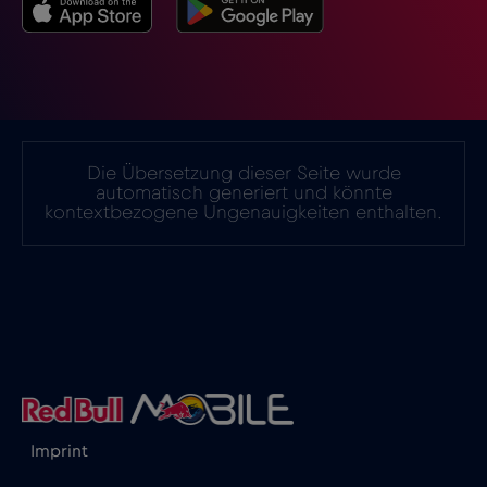
Island
€2
,-/GB
Israel
€3
,-/GB
Italien
€2
,-/GB
Die Übersetzung dieser Seite wurde
automatisch generiert und könnte
kontextbezogene Ungenauigkeiten enthalten.
Japan
€8
,-/GB
Kanada
€4
,-/GB
Kanada - Nordamerika Fußball 2026
€1
,-/GB
Katar
€4
,-/GB
Imprint