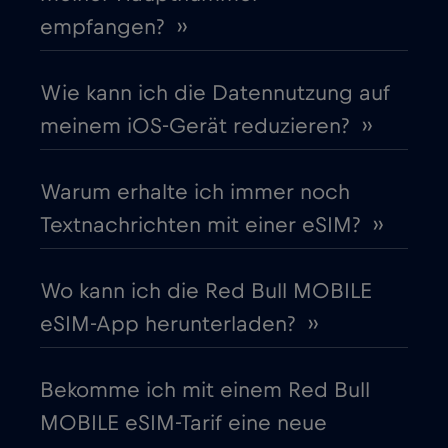
Cruise only Telenor Maritime
€15
,-/GB
empfangen? ››
Dänemark
€2
,-/GB
Wie kann ich die Datennutzung auf
meinem iOS-Gerät reduzieren? ››
Deutschland
€2
,-/GB
Warum erhalte ich immer noch
Dubai
€5
,-/GB
Textnachrichten mit einer eSIM? ››
Ecuador
€4
,-/GB
Wo kann ich die Red Bull MOBILE
eSIM-App herunterladen? ››
Estland
€2
,-/GB
Bekomme ich mit einem Red Bull
Europäische Union
€4
,-/GB
MOBILE eSIM-Tarif eine neue