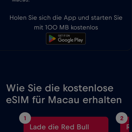
Macau.
Holen Sie sich die App und starten Sie
mit 100 MB kostenlos
Wie Sie die kostenlose
eSIM für Macau erhalten
1
2
Lade die Red Bull
R