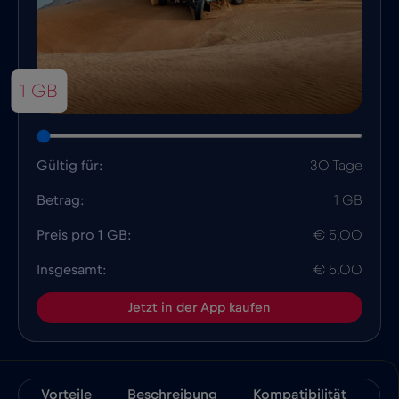
1 GB
Gültig für:
30 Tage
Betrag:
1 GB
Preis pro 1 GB:
€ 5,00
Insgesamt:
€ 5.00
Jetzt in der App kaufen
Vorteile
Beschreibung
Kompatibilität
Fa