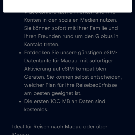
Sie können E-Mails schreiben, chatten,
Videokonferenzen einrichten und Ihre
Konten in den sozialen Medien nutzen.
Sie können sofort mit Ihrer Familie und
Ihren Freunden rund um den Globus in
Kontakt treten.
Entdecken Sie unsere günstigen eSIM-
Datentarife für Macau, mit sofortiger
Aktivierung auf eSIM-kompatiblen
Geräten. Sie können selbst entscheiden,
welcher Plan für Ihre Reisebedürfnisse
am besten geeignet ist.
Die ersten 100 MB an Daten sind
kostenlos.
Ideal für Reisen nach Macau oder über