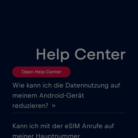
Brasilien
€4
,-/GB
Bulgarien
€2
,-/GB
Chad
€4
,-/GB
Help Center
Chile
€7
,-/GB
Open Help Center
China
€6
,-/GB
Wie kann ich die Datennutzung auf
meinem Android-Gerät
Costa Rica
€4
,-/GB
reduzieren? ››
Cruise & land Telenor Maritime
€18
,-/GB
Kann ich mit der eSIM Anrufe auf
meiner Hauptnummer