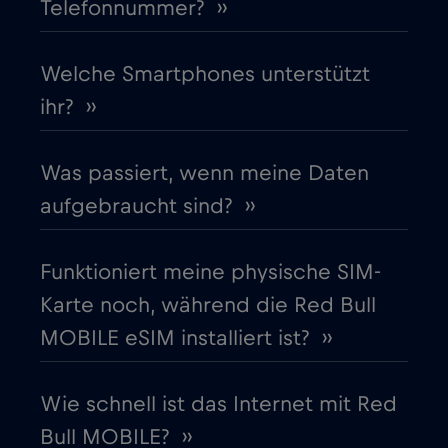
Telefonnummer? ››
Finnland
€2
,-/GB
Frankreich
Welche Smartphones unterstützt
€2
,-/GB
ihr? ››
Gabun
€5
,-/GB
Was passiert, wenn meine Daten
Georgia
€5
,-/GB
aufgebraucht sind? ››
Ghana
€3
,-/GB
Funktioniert meine physische SIM-
Karte noch, während die Red Bull
Gibraltar
€3
,-/GB
MOBILE eSIM installiert ist? ››
Griechenland
€2
,-/GB
Wie schnell ist das Internet mit Red
Bull MOBILE? ››