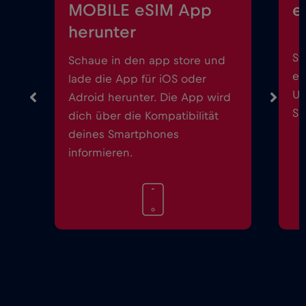
MOBILE eSIM App
e
herunter
St
Schaue in den app store und
ei
lade die App für iOS oder
Up
Adroid herunter. Die App wird
Sm
dich über die Kompatibilität
deines Smartphones
informieren.