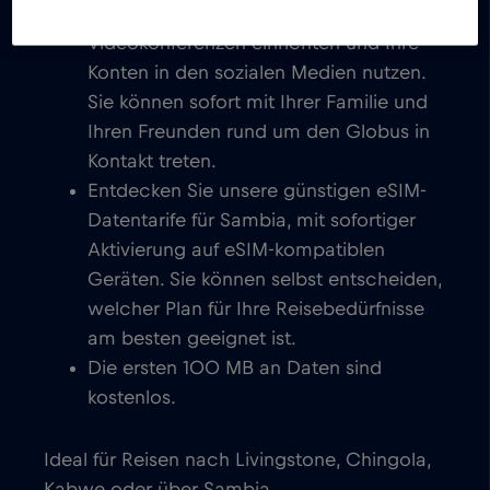
Sie können E-Mails schreiben, chatten,
Videokonferenzen einrichten und Ihre
Konten in den sozialen Medien nutzen.
Sie können sofort mit Ihrer Familie und
Ihren Freunden rund um den Globus in
Kontakt treten.
Entdecken Sie unsere günstigen eSIM-
Datentarife für Sambia, mit sofortiger
Aktivierung auf eSIM-kompatiblen
Geräten. Sie können selbst entscheiden,
welcher Plan für Ihre Reisebedürfnisse
am besten geeignet ist.
Die ersten 100 MB an Daten sind
kostenlos.
Ideal für Reisen nach Livingstone, Chingola,