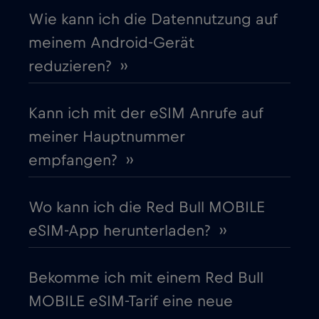
Cruise only Telenor Maritime
€15
,-/GB
Wie kann ich die Datennutzung auf
meinem Android-Gerät
Dänemark
€2
,-/GB
reduzieren? ››
Deutschland
€2
,-/GB
Kann ich mit der eSIM Anrufe auf
meiner Hauptnummer
Dubai
€5
,-/GB
empfangen? ››
Ecuador
€4
,-/GB
Wo kann ich die Red Bull MOBILE
eSIM-App herunterladen? ››
Estland
€2
,-/GB
Bekomme ich mit einem Red Bull
Europäische Union
€4
,-/GB
MOBILE eSIM-Tarif eine neue