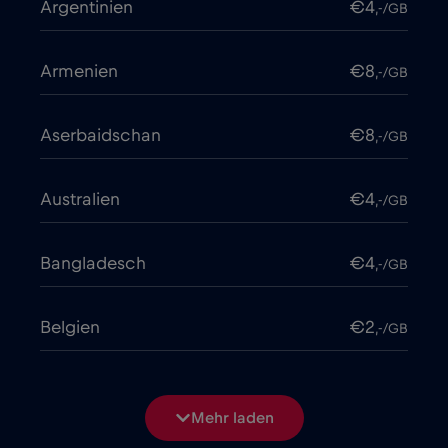
Argentinien
€4
,-/GB
Armenien
€8
,-/GB
Aserbaidschan
€8
,-/GB
Australien
€4
,-/GB
Bangladesch
€4
,-/GB
Belgien
€2
,-/GB
Bosnien und Herzegowina
€2
,-/GB
Mehr laden