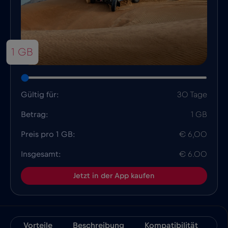
1 GB
Gültig für:
30 Tage
Betrag:
1 GB
Preis pro 1 GB:
€ 6,00
Insgesamt:
€ 6.00
Jetzt in der App kaufen
Vorteile
Beschreibung
Kompatibilität
Fa