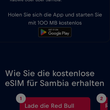
Kabwe oder über Sambia.
Holen Sie sich die App und starten Sie
mit 100 MB kostenlos
Wie Sie die kostenlose
eSIM für Sambia erhalten
1
2
Lade die Red Bull
R