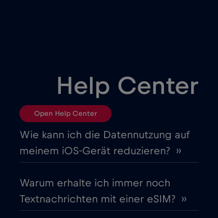
Brasilien
€4
,-/GB
Bulgarien
€2
,-/GB
Chad
€4
,-/GB
Help Center
Chile
€7
,-/GB
Open Help Center
China
€6
,-/GB
Wie kann ich die Datennutzung auf
meinem iOS-Gerät reduzieren? ››
Costa Rica
€4
,-/GB
Warum erhalte ich immer noch
Cruise & land Telenor Maritime
€18
,-/GB
Textnachrichten mit einer eSIM? ››