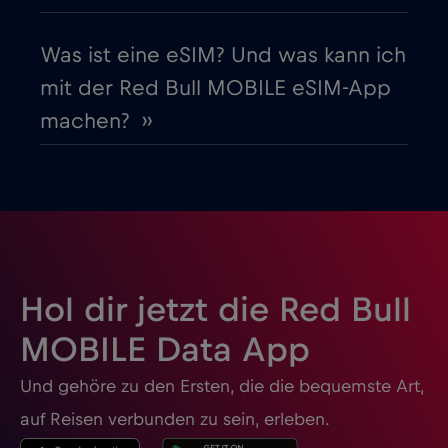
Guatemala
€4
,-/GB
Was ist eine eSIM? Und was kann ich
Honduras
€4
,-/GB
mit der Red Bull MOBILE eSIM-App
machen? ››
Hongkong
€7
,-/GB
Indien
€15
,-/GB
Indonesien
€4
,-/GB
Hol dir jetzt die Red Bull
Irak
€6
,-/GB
MOBILE Data App
Und gehöre zu den Ersten, die die bequemste Art,
Irland
€2
,-/GB
auf Reisen verbunden zu sein, erleben.