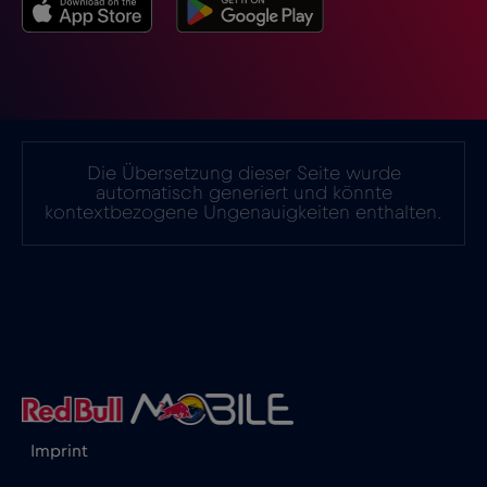
Island
€2
,-/GB
Israel
€3
,-/GB
Italien
€2
,-/GB
Die Übersetzung dieser Seite wurde
automatisch generiert und könnte
kontextbezogene Ungenauigkeiten enthalten.
Japan
€8
,-/GB
Kanada
€4
,-/GB
Kanada - Nordamerika Fußball 2026
€1
,-/GB
Katar
€4
,-/GB
Imprint