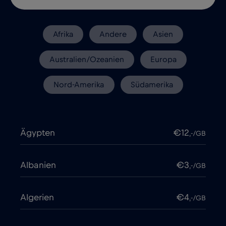
Afrika
Andere
Asien
Australien/Ozeanien
Europa
Nord-Amerika
Südamerika
Ägypten
€12
,-/GB
Albanien
€3
,-/GB
Algerien
€4
,-/GB