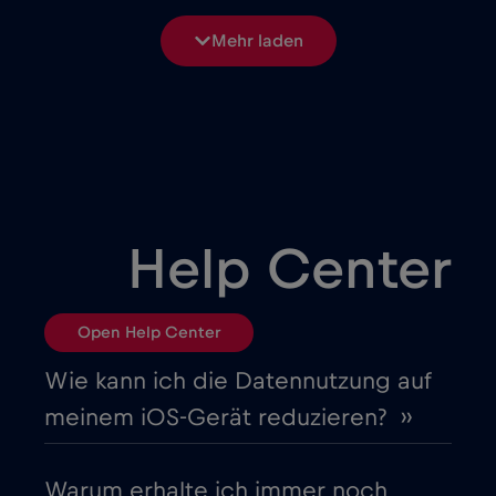
Bosnien und Herzegowina
€2
,-/GB
Mehr laden
Brasilien
€4
,-/GB
Bulgarien
€2
,-/GB
Chad
€4
,-/GB
Help Center
Chile
€7
,-/GB
Open Help Center
China
€6
,-/GB
Wie kann ich die Datennutzung auf
meinem iOS-Gerät reduzieren? ››
Costa Rica
€4
,-/GB
Warum erhalte ich immer noch