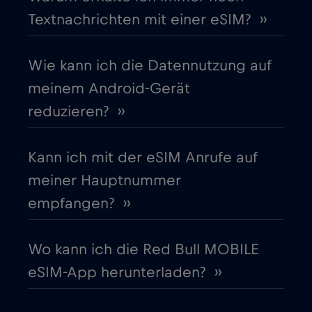
Cruise & land Telenor Maritime
€18
,-/GB
Textnachrichten mit einer eSIM? ››
Cruise only Telenor Maritime
€15
,-/GB
Wie kann ich die Datennutzung auf
meinem Android-Gerät
Dänemark
€2
,-/GB
reduzieren? ››
Deutschland
€2
,-/GB
Kann ich mit der eSIM Anrufe auf
meiner Hauptnummer
Dubai
€5
,-/GB
empfangen? ››
Ecuador
€4
,-/GB
Wo kann ich die Red Bull MOBILE
eSIM-App herunterladen? ››
Estland
€2
,-/GB