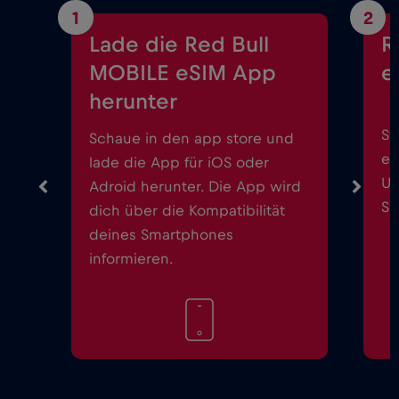
1
2
Lade die Red Bull
R
MOBILE eSIM App
e
herunter
St
Schaue in den app store und
ei
lade die App für iOS oder
Up
Adroid herunter. Die App wird
Sm
dich über die Kompatibilität
deines Smartphones
informieren.