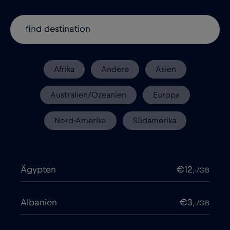
Afrika
Andere
Asien
Australien/Ozeanien
Europa
Nord-Amerika
Südamerika
Ägypten
€12
,-/GB
Albanien
€3
,-/GB