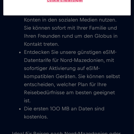
Cookie-Einstellungen
Sie können E-Mails schreiben, chatten,
Videokonferenzen einrichten und Ihre
Konten in den sozialen Medien nutzen.
Sie können sofort mit Ihrer Familie und
Ihren Freunden rund um den Globus in
Kontakt treten.
Entdecken Sie unsere günstigen eSIM-
Datentarife für Nord-Mazedonien, mit
sofortiger Aktivierung auf eSIM-
kompatiblen Geräten. Sie können selbst
entscheiden, welcher Plan für Ihre
Reisebedürfnisse am besten geeignet
ist.
Die ersten 100 MB an Daten sind
kostenlos.