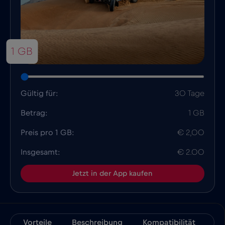
1 GB
Gültig für:
30 Tage
Betrag:
1 GB
Preis pro 1 GB:
€ 2,00
Insgesamt:
€ 2.00
Jetzt in der App kaufen
Vorteile
Beschreibung
Kompatibilität
Fa