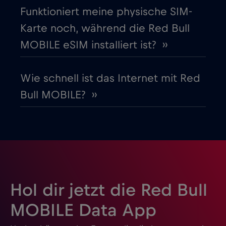
Griechenland
€2
,-/GB
Funktioniert meine physische SIM-
Karte noch, während die Red Bull
Guatemala
€4
,-/GB
MOBILE eSIM installiert ist? ››
Honduras
€4
,-/GB
Wie schnell ist das Internet mit Red
Bull MOBILE? ››
Hongkong
€7
,-/GB
Indien
€15
,-/GB
Indonesien
€4
,-/GB
Hol dir jetzt die Red Bull
Irak
€6
,-/GB
MOBILE Data App