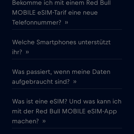
Bekomme ich mit einem Red Bull
Europäische Union
€4
,-/GB
MOBILE eSIM-Tarif eine neue
Telefonnummer? ››
Finnland
€2
,-/GB
Frankreich
Welche Smartphones unterstützt
€2
,-/GB
ihr? ››
Gabun
€5
,-/GB
Was passiert, wenn meine Daten
Georgia
€5
,-/GB
aufgebraucht sind? ››
Ghana
€3
,-/GB
Was ist eine eSIM? Und was kann ich
mit der Red Bull MOBILE eSIM-App
Gibraltar
€3
,-/GB
machen? ››