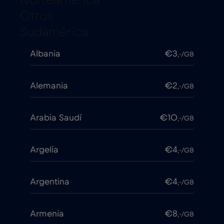
Norteamérica
Otros
Sudamérica
Albania
€3
,-/GB
Alemania
€2
,-/GB
Arabia Saudí
€10
,-/GB
Argelia
€4
,-/GB
Argentina
€4
,-/GB
Armenia
€8
,-/GB