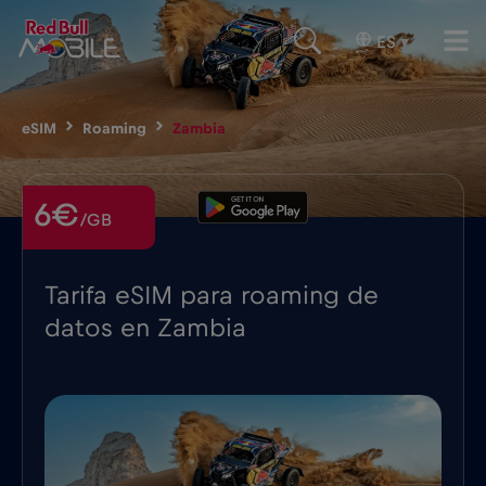
ES
▾
eSIM
Roaming
Zambia
6€
/GB
Tarifa eSIM para roaming de
datos en Zambia