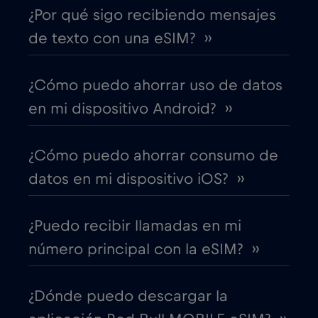
¿Por qué sigo recibiendo mensajes
Brasil
€4
,-/GB
de texto con una eSIM? ››
Bulgaria
€2
,-/GB
¿Cómo puedo ahorrar uso de datos
en mi dispositivo Android? ››
Canadá
€4
,-/GB
¿Cómo puedo ahorrar consumo de
Canadá - Fútbol Norteamérica 2026
datos en mi dispositivo iOS? ››
€1
,-/GB
¿Puedo recibir llamadas en mi
Chad
€4
,-/GB
número principal con la eSIM? ››
Chile
€7
,-/GB
¿Dónde puedo descargar la