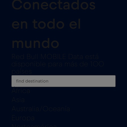
Conectados
en todo el
mundo
Red Bull MOBILE Data está
disponible para más de 100
países
África
Asia
Australia/Oceanía
Europa