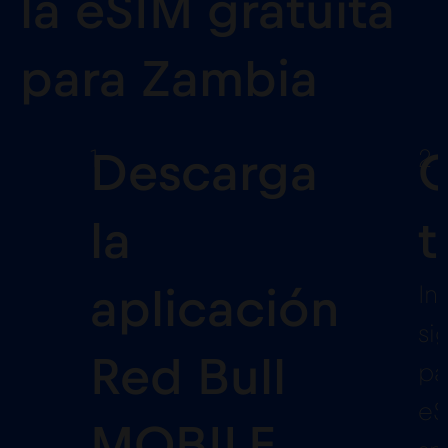
la eSIM gratuita
para Zambia
1
2
Descarga
C
la
t
In
aplicación
si
Red Bull
pa
eS
MOBILE