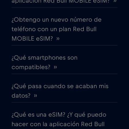
aplicación Red Bull MOBILE eSIM? ››
China
€6
,-/GB
¿Obtengo un nuevo número de
Chipre
€2
,-/GB
teléfono con un plan Red Bull
MOBILE eSIM? ››
Colombia
€4
,-/GB
¿Qué smartphones son
Corea del Sur
€4
,-/GB
compatibles? ››
Costa Rica
€4
,-/GB
¿Qué pasa cuando se acaban mis
Croacia
€2
,-/GB
datos? ››
Cruise & land Telenor Maritime
€18
,-/GB
¿Qué es una eSIM? ¿Y qué puedo
hacer con la aplicación Red Bull