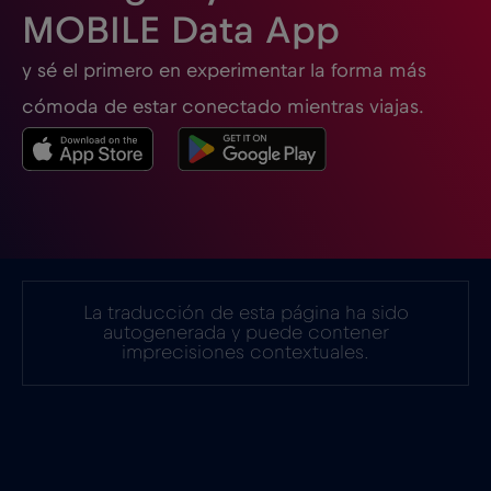
MOBILE Data App
Eslovaquia
€2
,-/GB
y sé el primero en experimentar la forma más
cómoda de estar conectado mientras viajas.
Eslovenia
€2
,-/GB
España
€2
,-/GB
Estados Unidos de América
€4
,-/GB
La traducción de esta página ha sido
Estonia
€2
,-/GB
autogenerada y puede contener
imprecisiones contextuales.
Filipinas
€12
,-/GB
Finlandia
€2
,-/GB