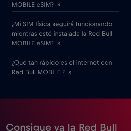
Cruise only Telenor Maritime
€15
,-/GB
MOBILE eSIM? ››
Dinamarca
€2
,-/GB
¿Mi SIM física seguirá funcionando
mientras esté instalada la Red Bull
Dubai
€5
,-/GB
MOBILE eSIM? ››
Ecuador
€4
,-/GB
¿Qué tan rápido es el internet con
Red Bull MOBILE ? ››
EEUU - Norteamérica Fútbol 2026
€1
,-/GB
Egipto
€12
,-/GB
Emiratos Árabes Unidos (EAU)
€5
,-/GB
Consigue ya la Red Bull