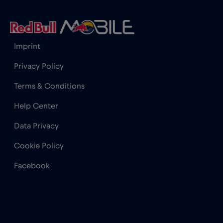
Francia
€2
,-/GB
Imprint
Gabón
€5
,-/GB
Privacy Policy
Georgia
€5
,-/GB
Terms & Conditions
Help Center
Ghana
€3
,-/GB
Data Privacy
Gibraltar
€3
,-/GB
Cookie Policy
Facebook
Grecia
€2
,-/GB
Guatemala
€4
,-/GB