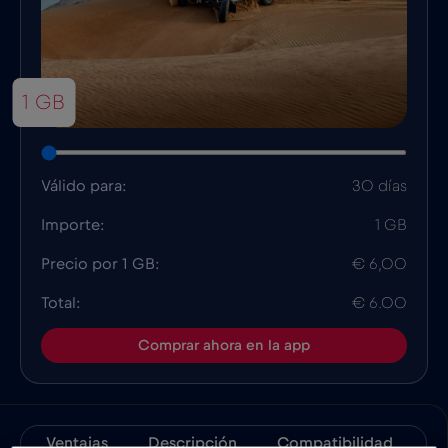
1 GB
Válido para:
30 días
Importe:
1 GB
Precio por 1 GB:
€ 6,00
Total:
€ 6.00
Comprar ahora en la app
Ventajas
Descripción
Compatibilidad
D