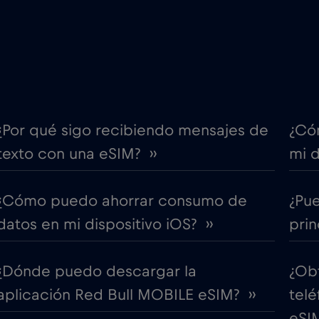
€4
Costa Rica
,-/GB
€2
Cruise & land Telenor Mar
,-/GB
e
€15
Dinamarca
,-/GB
¿Por qué sigo recibiendo mensajes de
¿Có
texto con una eSIM? ››
mi d
€5
Ecuador
,-/GB
¿Cómo puedo ahorrar consumo de
¿Pu
l 2026
€1
Egipto
,-/GB
datos en mi dispositivo iOS? ››
prin
AU)
€5
Eslovaquia
,-/GB
¿Dónde puedo descargar la
¿Ob
aplicación Red Bull MOBILE eSIM? ››
telé
€2
España
,-/GB
eSIM