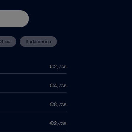
Otros
Sudamérica
€2
,-/GB
€4
,-/GB
€8
,-/GB
€2
,-/GB