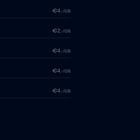
€4
,-/GB
€2
,-/GB
€4
,-/GB
€4
,-/GB
€4
,-/GB
€6
,-/GB
€4
,-/GB