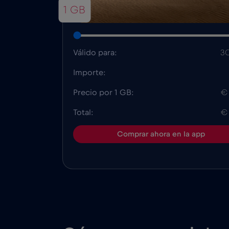
1 GB
Válido para:
30
Importe:
Precio por 1 GB:
€
Total:
€
Comprar ahora en la app