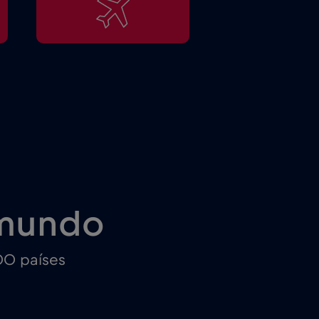
 mundo
00 países