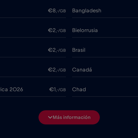
€8
Bangladesh
,-/GB
€2
Bielorrusia
,-/GB
€2
Brasil
,-/GB
€2
Canadá
,-/GB
rica 2026
€1
Chad
,-/GB
€7
China
,-/GB
Más información
€2
Colombia
,-/GB