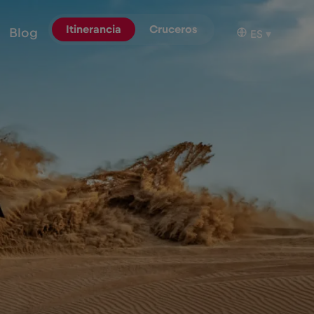
Itinerancia
Cruceros
Blog
ES
▾