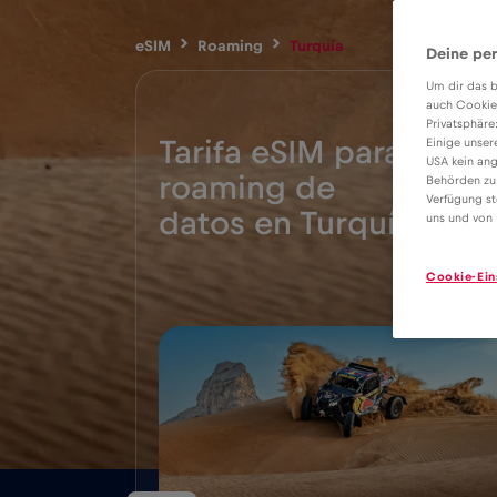
eSIM
Roaming
Turquía
Deine per
Um dir das b
auch Cookie
Privatsphäre
Tarifa eSIM para
Einige unser
USA kein ang
roaming de
Behörden zu
2€
Verfügung st
datos en Turquía
uns und von 
Cookie-Ein