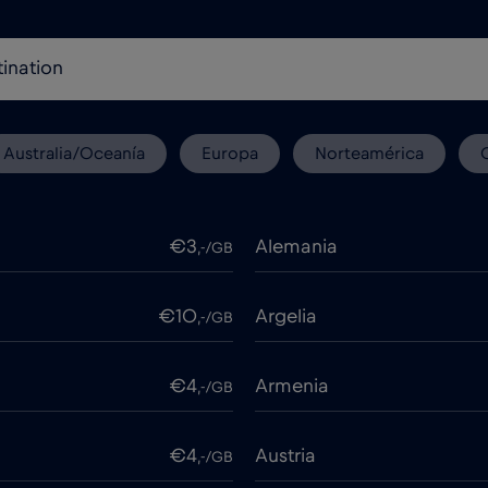
Australia/Oceanía
Europa
Norteamérica
€3
Alemania
,-/GB
€10
Argelia
,-/GB
€4
Armenia
,-/GB
€4
Austria
,-/GB