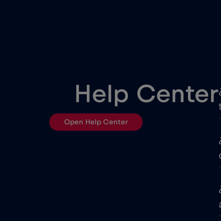
Corea del Sur
Croacia
Cruise only Telenor Maritim
Help Center
Dubai
Open Help Center
EEUU - Norteamérica Fútbo
Emiratos Árabes Unidos (E
Eslovenia