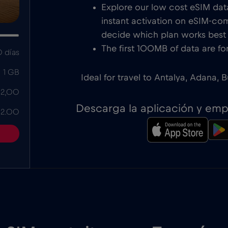
Explore our low cost eSIM data
instant activation on eSIM-com
decide which plan works best f
The first 100MB of data are for
 días
1 GB
Ideal for travel to Antalya, Adana, 
 2,00
Descarga la aplicación y em
 2.00