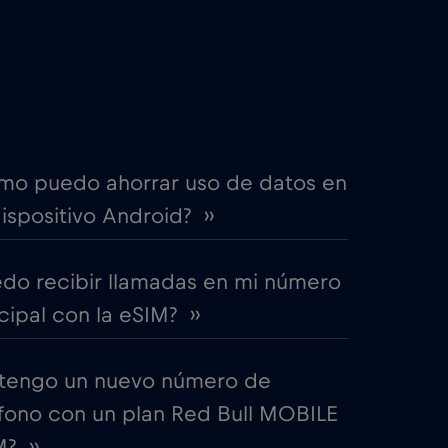
€4
,-/GB
itime
€18
,-/GB
€2
,-/GB
mo puedo ahorrar uso de datos en
ispositivo Android? ››
€4
,-/GB
edo recibir llamadas en mi número
€12
,-/GB
cipal con la eSIM? ››
€2
,-/GB
tengo un nuevo número de
fono con un plan Red Bull MOBILE
€2
,-/GB
? ››