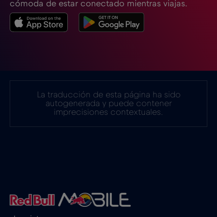
cómoda de estar conectado mientras viajas.
Estonia
€2
,-/GB
Filipinas
€12
,-/GB
Finlandia
€2
,-/GB
La traducción de esta página ha sido
autogenerada y puede contener
imprecisiones contextuales.
Francia
€2
,-/GB
Gabón
€5
,-/GB
Georgia
€5
,-/GB
Ghana
€3
,-/GB