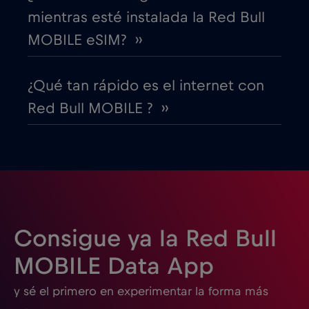
mientras esté instalada la Red Bull
EEUU - Norteamérica Fútbol 2026
€1
,-/GB
MOBILE eSIM? ››
Egipto
€12
,-/GB
¿Qué tan rápido es el internet con
Red Bull MOBILE ? ››
Emiratos Árabes Unidos (EAU)
€5
,-/GB
Eslovaquia
€2
,-/GB
Eslovenia
€2
,-/GB
Consigue ya la Red Bull
España
€2
,-/GB
MOBILE Data App
y sé el primero en experimentar la forma más
Estados Unidos de América
€4
,-/GB