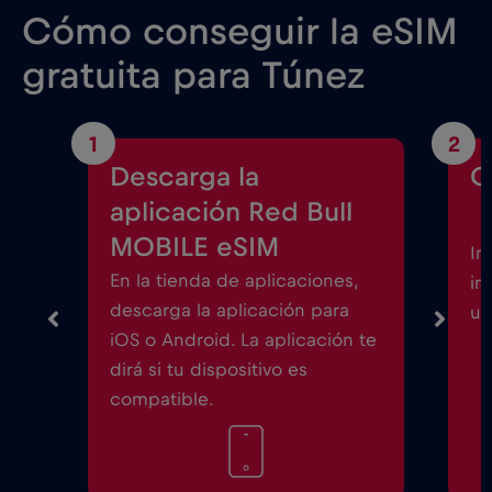
Cómo conseguir la eSIM
gratuita para Túnez
1
2
Descarga la
C
aplicación Red Bull
MOBILE eSIM
In
En la tienda de aplicaciones,
in
descarga la aplicación para
un
iOS o Android. La aplicación te
dirá si tu dispositivo es
compatible.