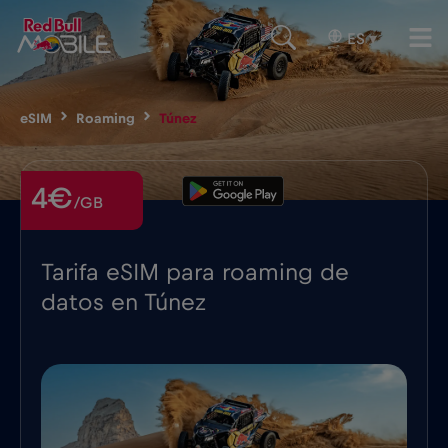
ES
▾
eSIM
Roaming
Túnez
4€
/GB
Tarifa eSIM para roaming de
datos en Túnez