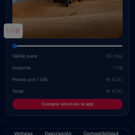
1 GB
Válido para:
30 días
Importe:
1 GB
Precio por 1 GB:
€ 4,00
Total:
€ 4.00
Comprar ahora en la app
Ventajas
Descripción
Compatibilidad
D