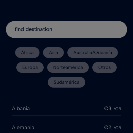
África
Asia
Australia/Oceanía
Europa
Norteamérica
Otros
Sudamérica
Albania
€3
,-/GB
Alemania
€2
,-/GB