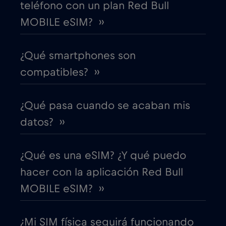
teléfono con un plan Red Bull
MOBILE eSIM? ››
Costa Rica
€4
,-/GB
¿Qué smartphones son
Croacia
€2
,-/GB
compatibles? ››
Cruise & land Telenor Maritime
€18
,-/GB
¿Qué pasa cuando se acaban mis
Cruise only Telenor Maritime
€15
datos? ››
,-/GB
Dinamarca
€2
,-/GB
¿Qué es una eSIM? ¿Y qué puedo
hacer con la aplicación Red Bull
Dubai
€5
,-/GB
MOBILE eSIM? ››
Ecuador
€4
,-/GB
¿Mi SIM física seguirá funcionando