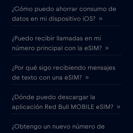
¿Cómo puedo ahorrar consumo de
Canadá - Fútbol Norteamérica 2026
€1
,-/GB
datos en mi dispositivo iOS? ››
Chad
€4
,-/GB
¿Puedo recibir llamadas en mi
número principal con la eSIM? ››
Chile
€7
,-/GB
¿Por qué sigo recibiendo mensajes
China
€6
,-/GB
de texto con una eSIM? ››
Chipre
€2
,-/GB
¿Dónde puedo descargar la
aplicación Red Bull MOBILE eSIM? ››
Colombia
€4
,-/GB
¿Obtengo un nuevo número de
Corea del Sur
€4
,-/GB