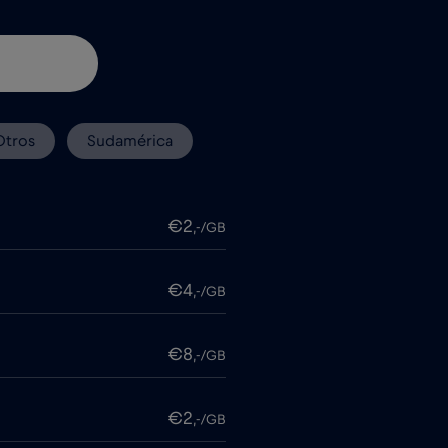
Otros
Sudamérica
€2
,-/GB
€4
,-/GB
€8
,-/GB
€2
,-/GB