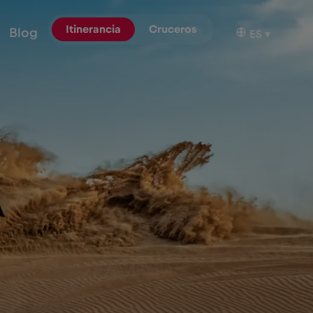
Itinerancia
Cruceros
Blog
ES
▾