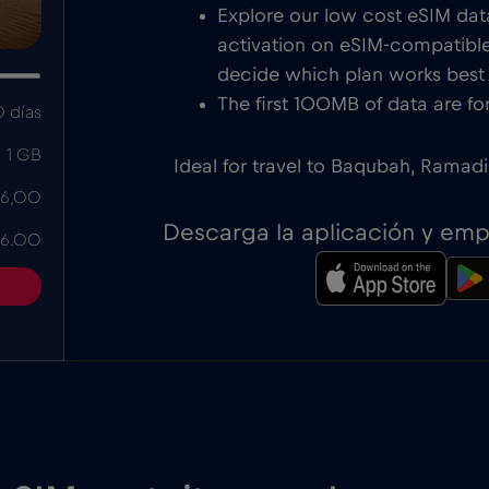
Explore our low cost eSIM data 
activation on eSIM-compatible
decide which plan works best f
The first 100MB of data are for
 días
1 GB
Ideal for travel to Baqubah, Ramadi
 6,00
Descarga la aplicación y em
 6.00