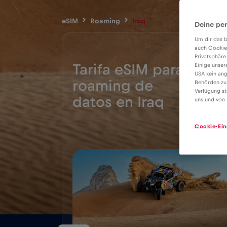
eSIM
Roaming
Iraq
Deine per
Um dir das b
auch Cookie
Privatsphäre
Tarifa eSIM para
Einige unser
USA kein ang
roaming de
Behörden zu
6€
Verfügung st
datos en Iraq
uns und von 
Cookie-Ein