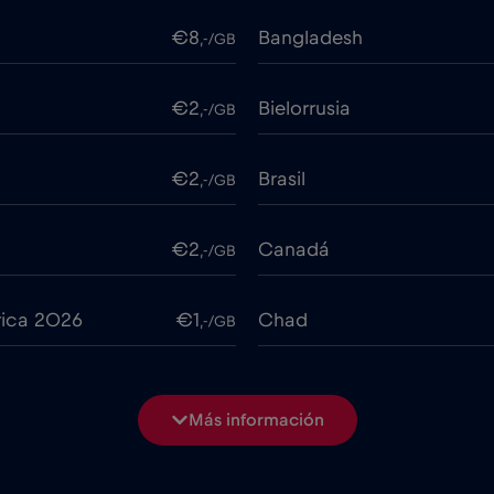
€8
Bangladesh
,-/GB
€2
Bielorrusia
,-/GB
€2
Brasil
,-/GB
€2
Canadá
,-/GB
rica 2026
€1
Chad
,-/GB
€7
China
,-/GB
Más información
€2
Colombia
,-/GB