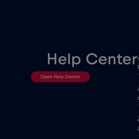
Corea del Sur
Croacia
Cruise only Telenor Maritim
Help Center
Dubai
Open Help Center
EEUU - Norteamérica Fútbo
Emiratos Árabes Unidos (E
Eslovenia