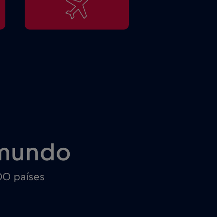
 mundo
00 países