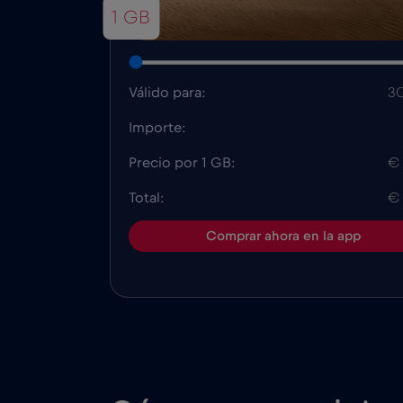
1 GB
Válido para:
30
Importe:
Precio por 1 GB:
€
Total:
€
Comprar ahora en la app