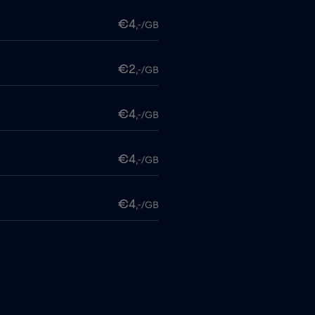
€4
,-/GB
€2
,-/GB
€4
,-/GB
€4
,-/GB
€4
,-/GB
€6
,-/GB
€4
,-/GB