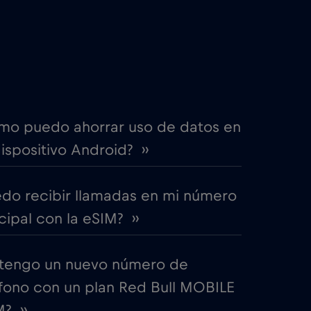
€4
,-/GB
itime
€18
,-/GB
€2
,-/GB
mo puedo ahorrar uso de datos en
ispositivo Android? ››
€4
,-/GB
edo recibir llamadas en mi número
€12
,-/GB
cipal con la eSIM? ››
€2
,-/GB
tengo un nuevo número de
fono con un plan Red Bull MOBILE
€2
,-/GB
? ››