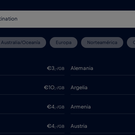
Australia/Oceanía
Europa
Norteamérica
€3
Alemania
,-/GB
€10
Argelia
,-/GB
€4
Armenia
,-/GB
€4
Austria
,-/GB