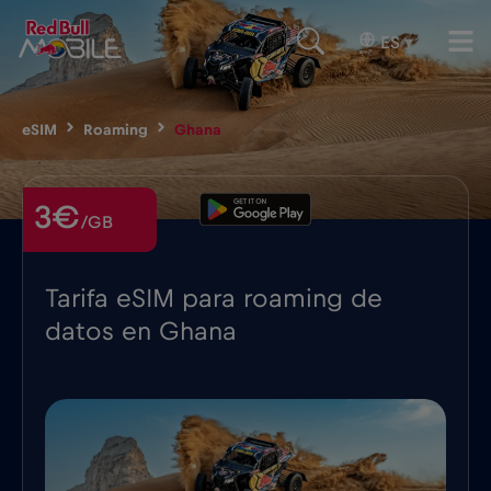
ES
▾
eSIM
Roaming
Ghana
3€
/GB
Tarifa eSIM para roaming de
datos en Ghana