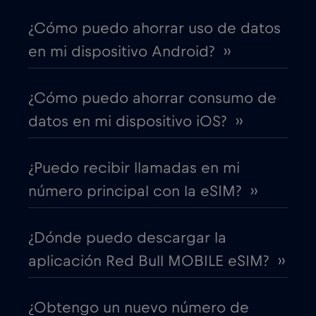
¿Cómo puedo ahorrar uso de datos
Canadá - Fútbol Norteamérica 2026
€1
,-/GB
en mi dispositivo Android? ››
Chad
€4
,-/GB
¿Cómo puedo ahorrar consumo de
datos en mi dispositivo iOS? ››
Chile
€7
,-/GB
¿Puedo recibir llamadas en mi
China
€6
,-/GB
número principal con la eSIM? ››
Chipre
€2
,-/GB
¿Dónde puedo descargar la
aplicación Red Bull MOBILE eSIM? ››
Colombia
€4
,-/GB
¿Obtengo un nuevo número de
Corea del Sur
€4
,-/GB