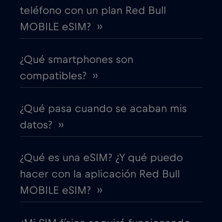
teléfono con un plan Red Bull
MOBILE eSIM? ››
Costa Rica
€4
,-/GB
¿Qué smartphones son
Croacia
€2
,-/GB
compatibles? ››
Cruise & land Telenor Maritime
€18
,-/GB
¿Qué pasa cuando se acaban mis
Cruise only Telenor Maritime
€15
datos? ››
,-/GB
Dinamarca
€2
,-/GB
¿Qué es una eSIM? ¿Y qué puedo
hacer con la aplicación Red Bull
Dubai
€5
,-/GB
MOBILE eSIM? ››
Ecuador
€4
,-/GB