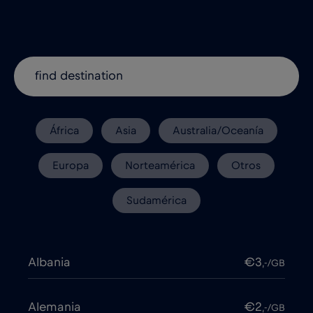
África
Asia
Australia/Oceanía
Europa
Norteamérica
Otros
Sudamérica
Albania
€3
,-/GB
Alemania
€2
,-/GB