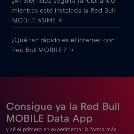
¿Mi SIM física seguirá funcionando
mientras esté instalada la Red Bull
EEUU - Norteamérica Fútbol 2026
€1
,-/GB
MOBILE eSIM? ››
Egipto
€12
,-/GB
¿Qué tan rápido es el internet con
Red Bull MOBILE ? ››
Emiratos Árabes Unidos (EAU)
€5
,-/GB
Eslovaquia
€2
,-/GB
Eslovenia
€2
,-/GB
Consigue ya la Red Bull
España
€2
,-/GB
MOBILE Data App
y sé el primero en experimentar la forma más
Estados Unidos de América
€4
,-/GB