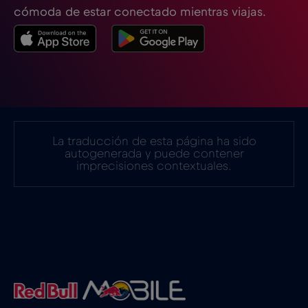
cómoda de estar conectado mientras viajas.
Estonia
€2
,-/GB
Filipinas
€12
,-/GB
Finlandia
€2
,-/GB
La traducción de esta página ha sido
autogenerada y puede contener
imprecisiones contextuales.
Francia
€2
,-/GB
Gabón
€5
,-/GB
Georgia
€5
,-/GB
Ghana
€3
,-/GB