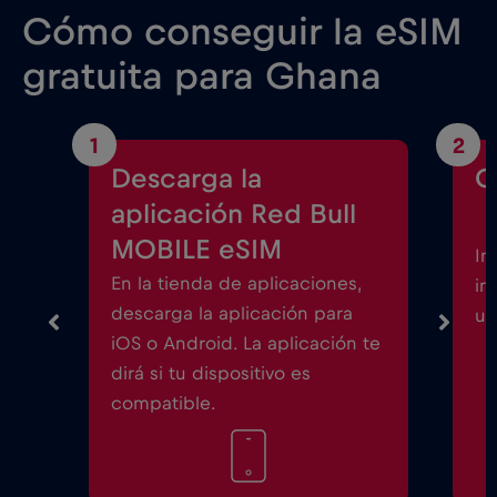
Cómo conseguir la eSIM
gratuita para Ghana
1
2
Descarga la
C
aplicación Red Bull
MOBILE eSIM
In
En la tienda de aplicaciones,
in
descarga la aplicación para
un
iOS o Android. La aplicación te
dirá si tu dispositivo es
compatible.