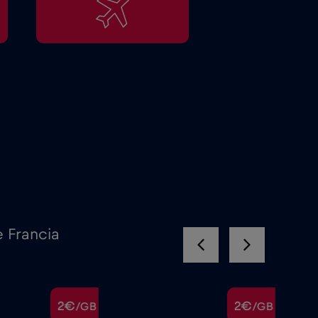
 Francia
2€
2€
/GB
/GB