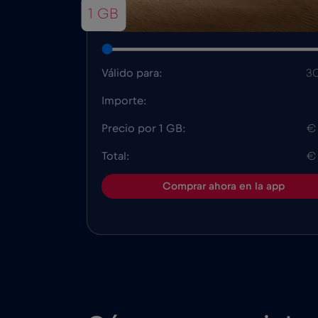
1 GB
Válido para:
30
Importe:
Precio por 1 GB:
€
Total:
€
Comprar ahora en la app