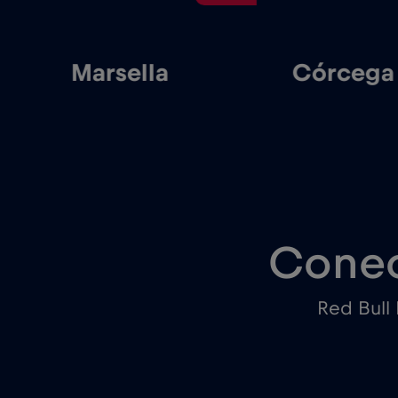
Marsella
Córcega
Conec
Red Bull