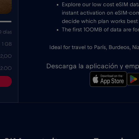
Explore our low cost eSIM data
instant activation on eSIM-com
decide which plan works best f
The first 100MB of data are for
 días
1 GB
Ideal for travel to París, Burdeos, N
 2,00
Descarga la aplicación y em
 2.00