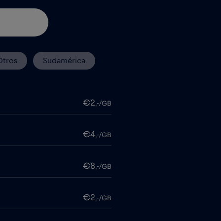
Otros
Sudamérica
€2
,-/GB
€4
,-/GB
€8
,-/GB
€2
,-/GB