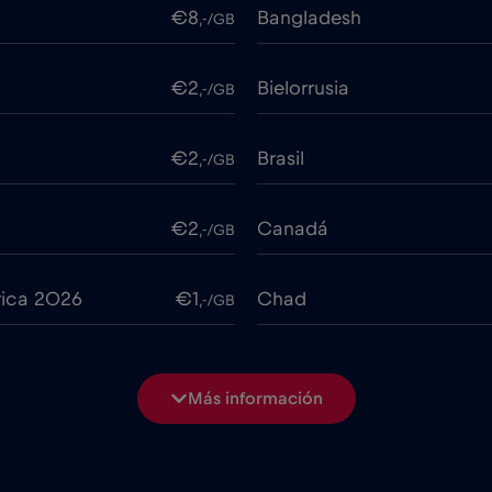
€8
Bangladesh
,-/GB
€2
Bielorrusia
,-/GB
€2
Brasil
,-/GB
€2
Canadá
,-/GB
rica 2026
€1
Chad
,-/GB
€7
China
,-/GB
Más información
€2
Colombia
,-/GB