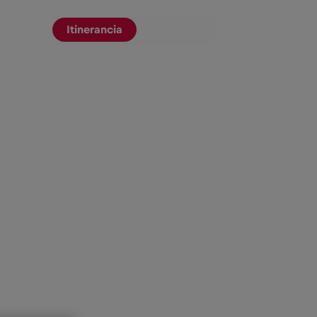
Itinerancia
Cruceros
Blog
ES
▾