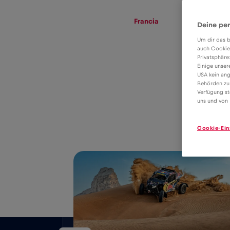
eSIM
Roaming
Francia
Deine per
Um dir das b
auch Cookie
Privatsphäre
Tarifa eSIM para
Einige unser
USA kein ang
roaming de
Behörden zu
2€
Verfügung st
datos en Francia
uns und von 
Cookie-Ein