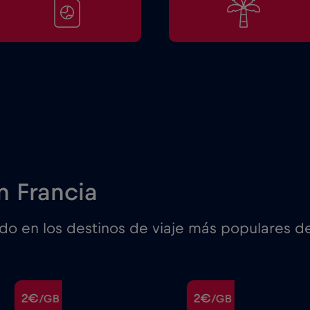
n Francia
 en los destinos de viaje más populares de
2€
2€
/GB
/GB