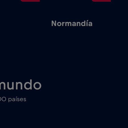
Normandía
A
P
 mundo
00 países