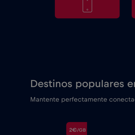
Destinos populares e
Mantente perfectamente conectado
€
2€
/GB
/GB