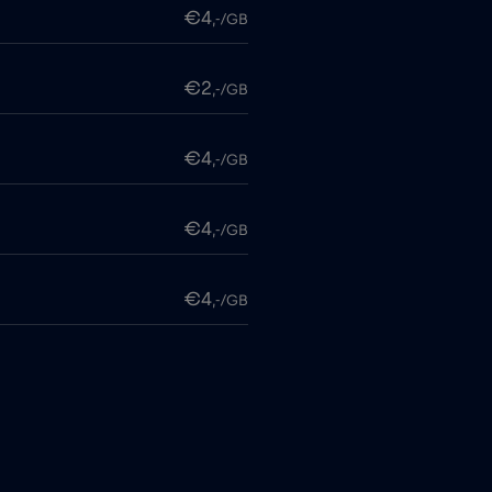
€4
,-/GB
€2
,-/GB
€4
,-/GB
€4
,-/GB
€4
,-/GB
€6
,-/GB
€4
,-/GB