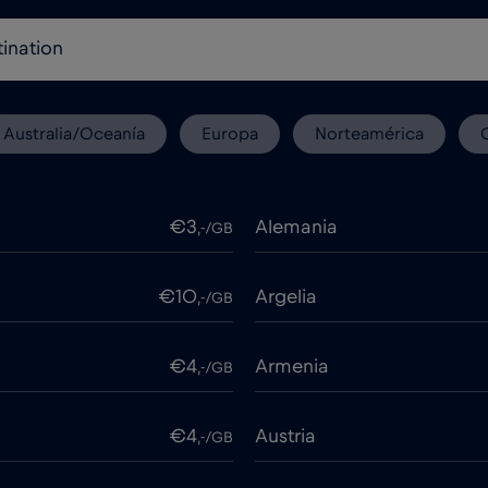
Australia/Oceanía
Europa
Norteamérica
€3
Alemania
,-/GB
€10
Argelia
,-/GB
€4
Armenia
,-/GB
€4
Austria
,-/GB