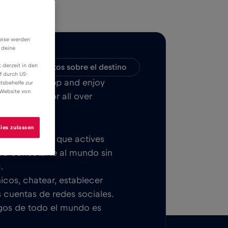
weise werden
 deine
 derzeit in den
ilidad
Datos sobre el destino
f durch US-
Bull MOBILE App and enjoy
tsbehelfe zur
 Website von
urdeos, Niza or all over
ies zulassen
ica. Una vez que actives
para conectarte al mundo sin
.
icos, chatear, establecer
s cuentas de redes sociales.
igos de todo el mundo es