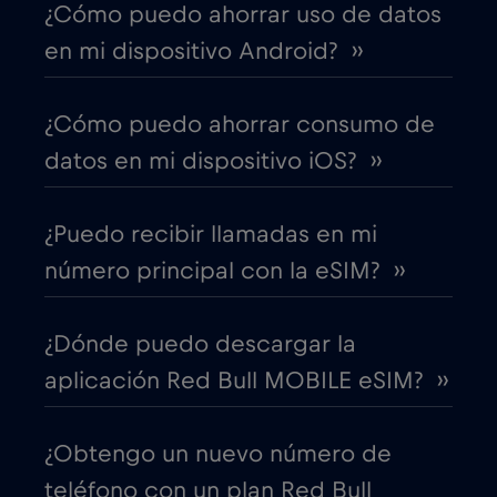
¿Cómo puedo ahorrar uso de datos
Canadá - Fútbol Norteamérica 2026
€1
,-/GB
en mi dispositivo Android? ››
Chad
€4
,-/GB
¿Cómo puedo ahorrar consumo de
datos en mi dispositivo iOS? ››
Chile
€7
,-/GB
¿Puedo recibir llamadas en mi
China
€6
,-/GB
número principal con la eSIM? ››
Chipre
€2
,-/GB
¿Dónde puedo descargar la
aplicación Red Bull MOBILE eSIM? ››
Colombia
€4
,-/GB
¿Obtengo un nuevo número de
Corea del Sur
€4
,-/GB
teléfono con un plan Red Bull