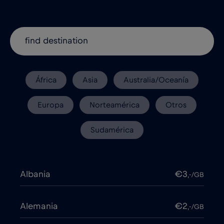
África
Asia
Australia/Oceanía
Europa
Norteamérica
Otros
Sudamérica
Albania
€3
,-/GB
Alemania
€2
,-/GB