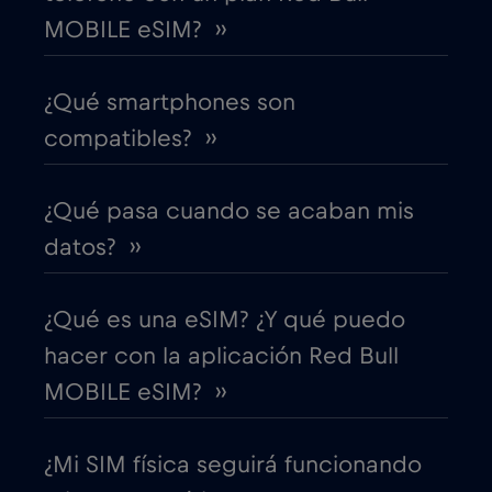
MOBILE eSIM? ››
Costa Rica
€4
,-/GB
¿Qué smartphones son
Croacia
€2
,-/GB
compatibles? ››
Cruise & land Telenor Maritime
€18
,-/GB
¿Qué pasa cuando se acaban mis
Cruise only Telenor Maritime
€15
datos? ››
,-/GB
Dinamarca
€2
,-/GB
¿Qué es una eSIM? ¿Y qué puedo
hacer con la aplicación Red Bull
Dubai
€5
,-/GB
MOBILE eSIM? ››
Ecuador
€4
,-/GB
¿Mi SIM física seguirá funcionando