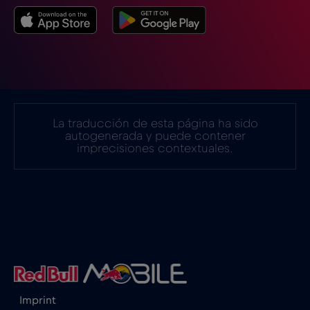
Estonia
€2
,-/GB
Filipinas
€12
,-/GB
Finlandia
€2
,-/GB
La traducción de esta página ha sido
autogenerada y puede contener
imprecisiones contextuales.
Francia
€2
,-/GB
Gabón
€5
,-/GB
Georgia
€5
,-/GB
Ghana
€3
,-/GB
Imprint