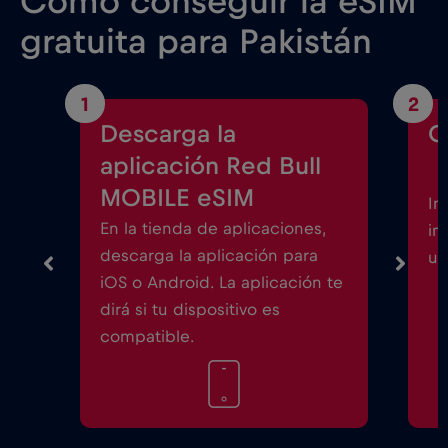
Cómo conseguir la eSIM
gratuita para Pakistán
1
2
Descarga la
C
aplicación Red Bull
MOBILE eSIM
In
En la tienda de aplicaciones,
in
descarga la aplicación para
un
iOS o Android. La aplicación te
dirá si tu dispositivo es
compatible.