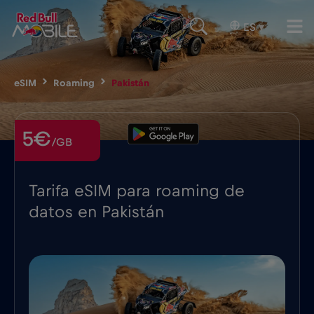
ES
▾
eSIM
Roaming
Pakistán
5€
/GB
Tarifa eSIM para roaming de
datos en Pakistán