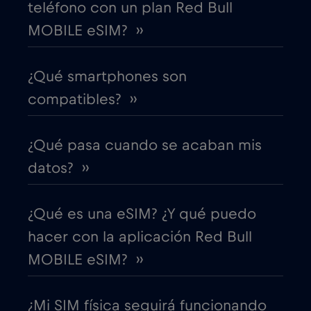
teléfono con un plan Red Bull
MOBILE eSIM? ››
Costa Rica
€4
,-/GB
¿Qué smartphones son
Croacia
€2
,-/GB
compatibles? ››
Cruise & land Telenor Maritime
€18
,-/GB
¿Qué pasa cuando se acaban mis
Cruise only Telenor Maritime
€15
datos? ››
,-/GB
Dinamarca
€2
,-/GB
¿Qué es una eSIM? ¿Y qué puedo
hacer con la aplicación Red Bull
Dubai
€5
,-/GB
MOBILE eSIM? ››
Ecuador
€4
,-/GB
¿Mi SIM física seguirá funcionando