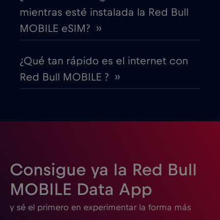
mientras esté instalada la Red Bull
EEUU - Norteamérica Fútbol 2026
€1
,-/GB
MOBILE eSIM? ››
Egipto
€12
,-/GB
¿Qué tan rápido es el internet con
Red Bull MOBILE ? ››
Emiratos Árabes Unidos (EAU)
€5
,-/GB
Eslovaquia
€2
,-/GB
Eslovenia
€2
,-/GB
Consigue ya la Red Bull
España
€2
,-/GB
MOBILE Data App
y sé el primero en experimentar la forma más
Estados Unidos de América
€4
,-/GB