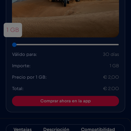
1 GB
Válido para:
30 días
Importe:
1 GB
Precio por 1 GB:
€ 2,00
Total:
€ 2.00
Comprar ahora en la app
Ventajas
Descripción
Compatibilidad
D