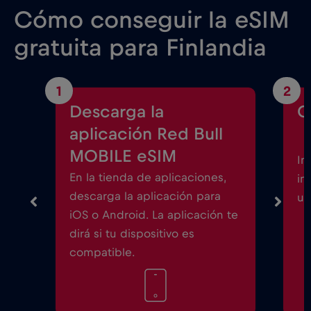
Cómo conseguir la eSIM
gratuita para Finlandia
1
2
Descarga la
C
aplicación Red Bull
MOBILE eSIM
In
En la tienda de aplicaciones,
in
descarga la aplicación para
un
iOS o Android. La aplicación te
dirá si tu dispositivo es
compatible.