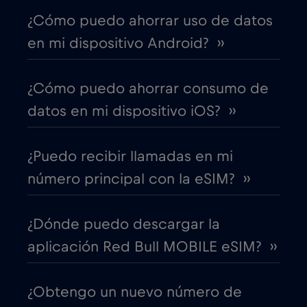
¿Cómo puedo ahorrar uso de datos
Canadá - Fútbol Norteamérica 2026
€1
,-/GB
en mi dispositivo Android? ››
Chad
€4
,-/GB
¿Cómo puedo ahorrar consumo de
datos en mi dispositivo iOS? ››
Chile
€7
,-/GB
¿Puedo recibir llamadas en mi
China
€6
,-/GB
número principal con la eSIM? ››
Chipre
€2
,-/GB
¿Dónde puedo descargar la
aplicación Red Bull MOBILE eSIM? ››
Colombia
€4
,-/GB
¿Obtengo un nuevo número de
Corea del Sur
€4
,-/GB