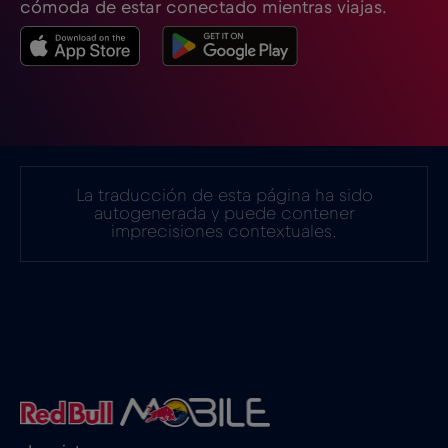
cómoda de estar conectado mientras viajas.
Estonia
€2
,-/GB
Filipinas
€12
,-/GB
Finlandia
€2
,-/GB
La traducción de esta página ha sido
autogenerada y puede contener
imprecisiones contextuales.
Francia
€2
,-/GB
Gabón
€5
,-/GB
Georgia
€5
,-/GB
Ghana
€3
,-/GB