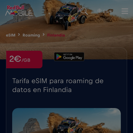
ES
▾
eSIM
Roaming
Finlandia
2€
/GB
Tarifa eSIM para roaming de
datos en Finlandia