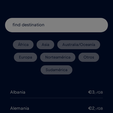
África
Asia
Australia/Oceanía
Europa
Norteamérica
Otros
Sudamérica
Albania
€3
,-/GB
Alemania
€2
,-/GB