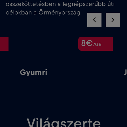
összeköttetésben a legnépszerűbb úti
célokban a Örményország
8€
/GB
Gyumri
Világszerte