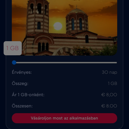
1 GB
Érvényes:
30 nap
Összeg:
1 GB
Ár 1 GB-onként:
€ 8,00
Összesen:
€ 8.00
Vásároljon most az alkalmazásban