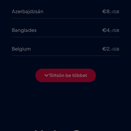
Azerbajdzsán
€8
,-/GB
Banglades
€4
,-/GB
Belgium
€2
,-/GB
Bosznia-Hercegovina
€2
,-/GB
Töltsön be többet
Brasil
€4
,-/GB
Bulgária
€2
,-/GB
Chad
€4
,-/GB