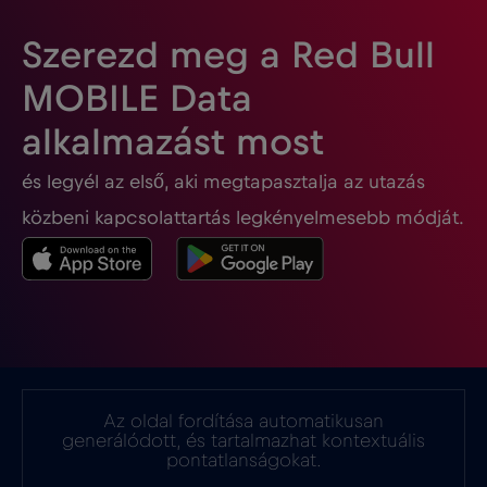
Gabon
€5
,-/GB
Szerezd meg a Red Bull
MOBILE Data
Georgia
€5
,-/GB
alkalmazást most
és legyél az első, aki megtapasztalja az utazás
Ghána
€3
,-/GB
közbeni kapcsolattartás legkényelmesebb módját.
Gibraltár
€3
,-/GB
Görögország
€2
,-/GB
Guatemala
€4
,-/GB
Az oldal fordítása automatikusan
generálódott, és tartalmazhat kontextuális
Hollandia
€2
pontatlanságokat.
,-/GB