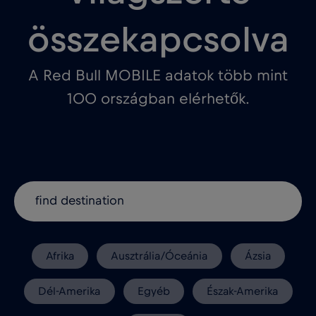
összekapcsolva
A Red Bull MOBILE adatok több mint
100 országban elérhetők.
Afrika
Ausztrália/Óceánia
Ázsia
Dél-Amerika
Egyéb
Észak-Amerika