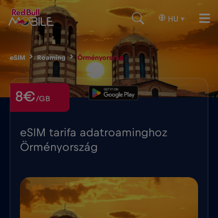
HU
▾
eSIM
Roaming
Örményország
8€
/GB
eSIM tarifa adatroaminghoz
Örményország