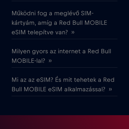
Észak-Macedónia
€2
,-/GB
Működni fog a meglévő SIM-
kártyám, amíg a Red Bull MOBILE
Észtország
€2
,-/GB
eSIM telepítve van? ››
Európai Unió
€4
,-/GB
Milyen gyors az internet a Red Bull
MOBILE-lal? ››
Fehéroroszország
€2
,-/GB
Mi az az eSIM? És mit tehetek a Red
Finnország
€2
,-/GB
Bull MOBILE eSIM alkalmazással? ››
Franciaország
€2
,-/GB
Fülöp-szigetek
€12
,-/GB