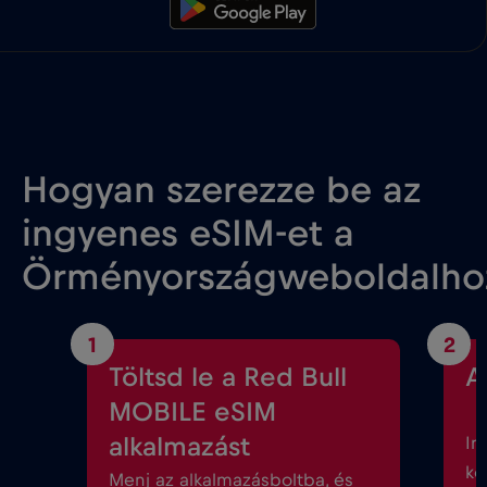
Hogyan szerezze be az
ingyenes eSIM-et a
Örményországweboldalho
1
2
Töltsd le a Red Bull
A
MOBILE eSIM
alkalmazást
In
kö
Menj az alkalmazásboltba, és