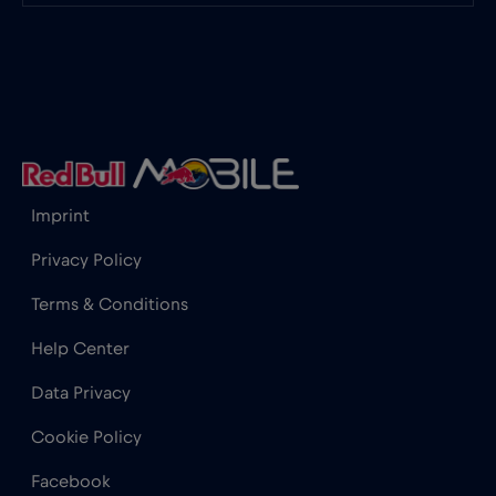
Honduras
€4
,-/GB
Hong Kong
€7
,-/GB
Horvátország
€2
,-/GB
Imprint
India
€15
,-/GB
Privacy Policy
Terms & Conditions
Indonézia
€4
,-/GB
Help Center
Data Privacy
Irak
€6
,-/GB
Cookie Policy
Írország
€2
,-/GB
Facebook