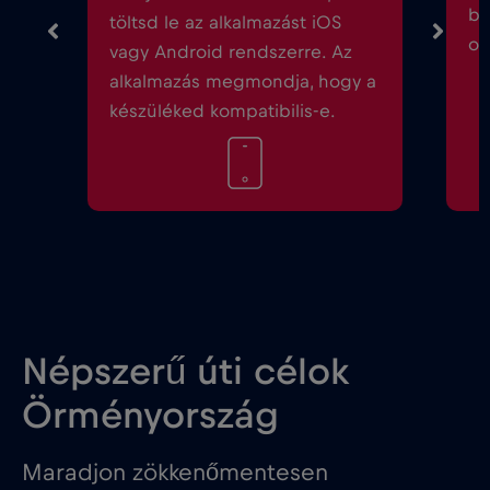
be
töltsd le az alkalmazást iOS
ok
vagy Android rendszerre. Az
alkalmazás megmondja, hogy a
készüléked kompatibilis-e.
Népszerű úti célok
Örményország
Maradjon zökkenőmentesen