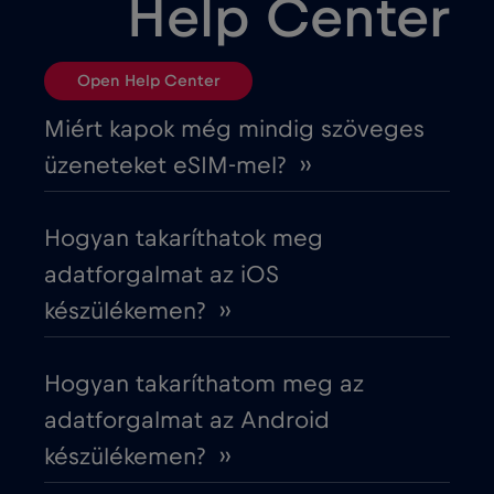
Help Center
Chile
€7
,-/GB
Open Help Center
Ciprus
€2
,-/GB
Miért kapok még mindig szöveges
üzeneteket eSIM-mel? ››
Costa Rica
€4
,-/GB
Hogyan takaríthatok meg
Cruise & land Telenor Maritime
€18
,-/GB
adatforgalmat az iOS
készülékemen? ››
Cruise only Telenor Maritime
€15
,-/GB
Hogyan takaríthatom meg az
Cseh Köztársaság
€2
,-/GB
adatforgalmat az Android
készülékemen? ››
Dánia
€2
,-/GB