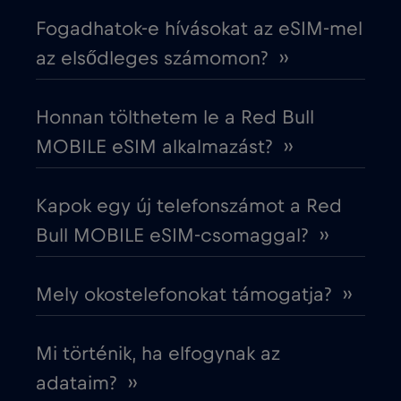
Fogadhatok-e hívásokat az eSIM-mel
Dél-Afrika
€2
,-/GB
az elsődleges számomon? ››
Dél-Korea
€4
,-/GB
Honnan tölthetem le a Red Bull
MOBILE eSIM alkalmazást? ››
Dubai
€5
,-/GB
Kapok egy új telefonszámot a Red
Ecuador
€4
,-/GB
Bull MOBILE eSIM-csomaggal? ››
Egyesült Arab Emírségek (UAE)
€5
,-/GB
Mely okostelefonokat támogatja? ››
Egyesült Királyság
€3
,-/GB
Mi történik, ha elfogynak az
Egyiptom
€12
adataim? ››
,-/GB