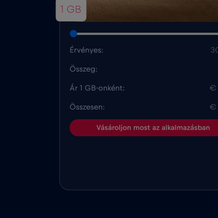
1 GB
Érvényes:
3
Összeg:
Ár 1 GB-onként:
€
Összesen:
€
Vásároljon most az alkalmazásban