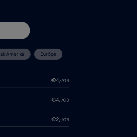
zak-Amerika
Európa
€4
,-/GB
€4
,-/GB
€2
,-/GB