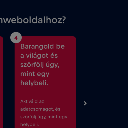
ánweboldalhoz?
4
Barangold be
a világot és
szörfölj úgy,
mint egy
helybeli.
Aktiváld az
adatcsomagot, és
szörfölj úgy, mint egy
helybeli.