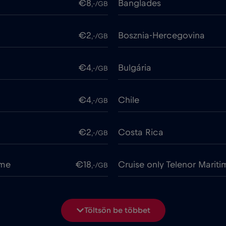
€8
Banglades
,-/GB
€2
Bosznia-Hercegovina
,-/GB
€4
Bulgária
,-/GB
€4
Chile
,-/GB
€2
Costa Rica
,-/GB
ime
€18
Cruise only Telenor Mariti
,-/GB
€2
Dánia
,-/GB
Töltsön be többet