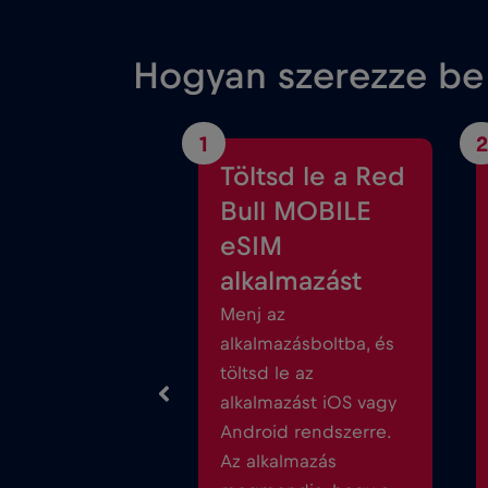
Hogyan szerezze be
1
2
Töltsd le a Red
Bull MOBILE
eSIM
alkalmazást
Menj az
alkalmazásboltba, és
töltsd le az
alkalmazást iOS vagy
Android rendszerre.
Az alkalmazás