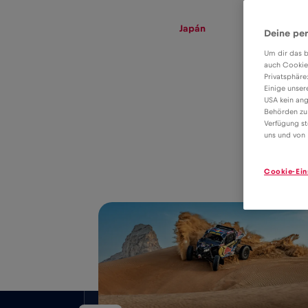
eSIM
Roaming
Japán
Deine per
Um dir das b
auch Cookie
Privatsphäre
eSIM tarifa
Einige unser
USA kein ang
adatroaminghoz
Behörden zu
8€
Verfügung st
Japán
uns und von 
Cookie-Ein