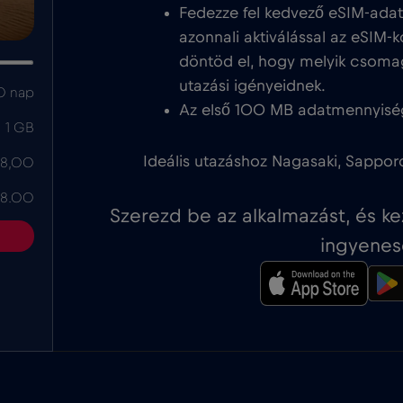
Fedezze fel kedvező eSIM-ada
azonnali aktiválással az eSIM-k
döntöd el, hogy melyik csoma
utazási igényeidnek.
0 nap
Az első 100 MB adatmennyisé
1 GB
Ideális utazáshoz Nagasaki, Sappor
 8,00
 8.00
Szerezd be az alkalmazást, és k
ingyenes