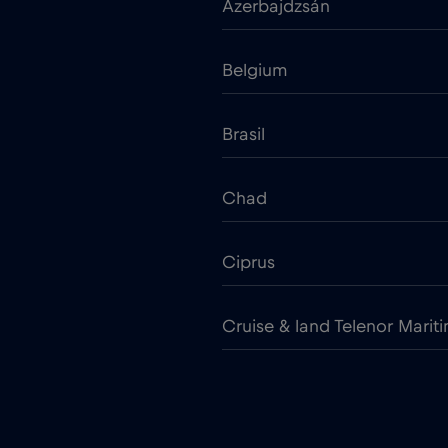
Azerbajdzsán
Belgium
Brasil
Chad
Ciprus
Cruise & land Telenor Marit
Cseh Köztársaság