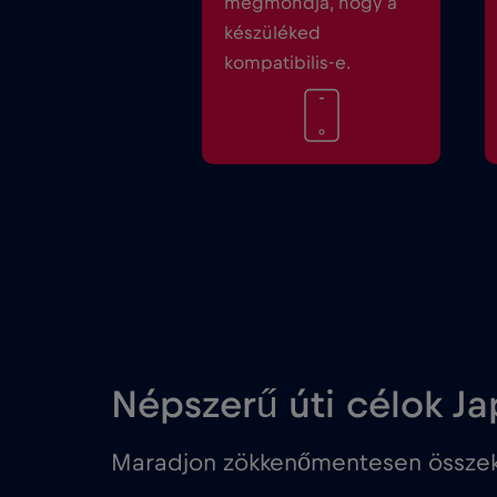
megmondja, hogy a
készüléked
kompatibilis-e.
Népszerű úti célok J
Maradjon zökkenőmentesen összek