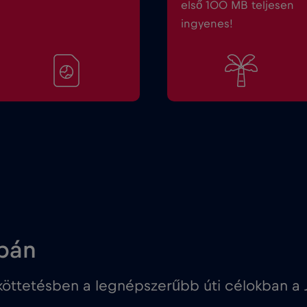
első 100 MB teljesen
ingyenes!
apán
öttetésben a legnépszerűbb úti célokban a 