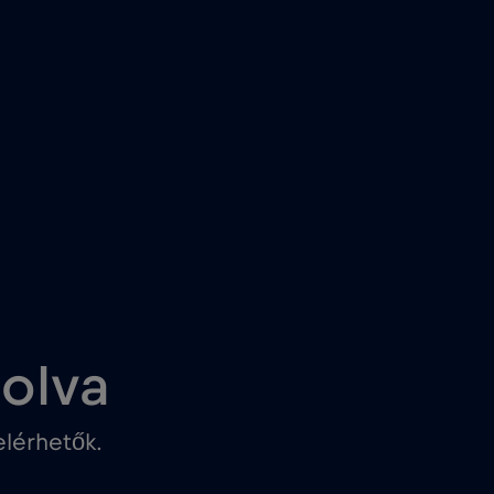
solva
lérhetők.