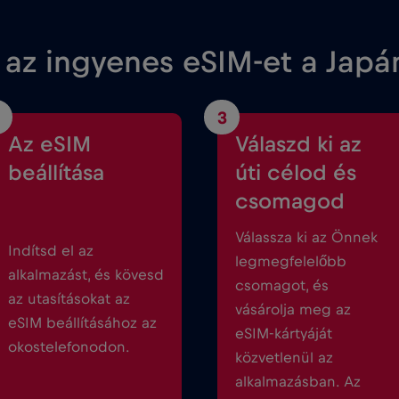
 az ingyenes eSIM-et a Jap
3
Az eSIM
Válaszd ki az
beállítása
úti célod és
csomagod
Válassza ki az Önnek
Indítsd el az
legmegfelelőbb
alkalmazást, és kövesd
csomagot, és
az utasításokat az
vásárolja meg az
eSIM beállításához az
eSIM-kártyáját
okostelefonodon.
közvetlenül az
alkalmazásban. Az