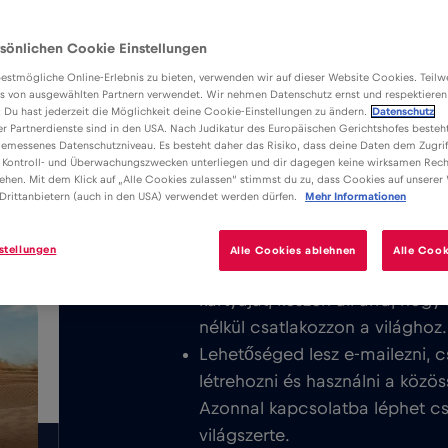
sönlichen Cookie Einstellungen
estmögliche Online-Erlebnis zu bieten, verwenden wir auf dieser Website Cookies. Teil
s von ausgewählten Partnern verwendet. Wir nehmen Datenschutz ernst und respektieren
: Du hast jederzeit die Möglichkeit deine Cookie-Einstellungen zu ändern.
Datenschutz
er Partnerdienste sind in den USA. Nach Judikatur des Europäischen Gerichtshofes besteht
Előnyök
Leírás
K
emessenes Datenschutzniveau. Es besteht daher das Risiko, dass deine Daten dem Zugrif
Töltse le a könnyen telepíthető Red
 Kontroll- und Überwachungszwecken unterliegen und dir dagegen keine wirksamen Rech
/GB
ehen. Mit dem Klick auf „Alle Cookies zulassen“ stimmst du zu, dass Cookies auf unserer
élvezze a korlátlan mobilinternetet
Drittanbietern (auch in den USA) verwendet werden dürfen.
Mehr Informationen
vagy Japán egész területén.
stellungen
Alle Cookies ablehnen
Alle Cook
Soha nem számítunk fel alapdíj
kártyáját, készen áll arra, hog
nélkül csatlakozzon a világhoz.
Lehetőséged lesz e-mailezni, c
létrehozni és használni a közös
Azonnal kapcsolatba léphet csa
világszerte.