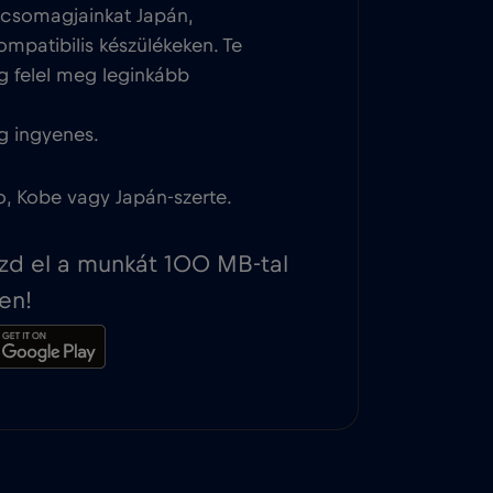
tcsomagjainkat Japán,
ompatibilis készülékeken. Te
g felel meg leginkább
g ingyenes.
o, Kobe vagy Japán-szerte.
ezd el a munkát 100 MB-tal
en!