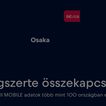
8€
/GB
Osaka
gszerte összekapc
ll MOBILE adatok több mint 100 országban e