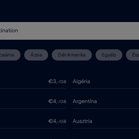
ceánia
Ázsia
Dél-Amerika
Egyéb
És
€3
Algéria
,-/GB
€4
Argentína
,-/GB
€4
Ausztria
,-/GB