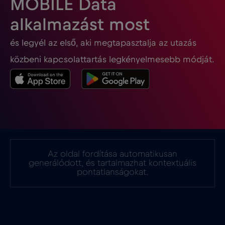
MOBILE Data
Georgia
€5
,-/GB
alkalmazást most
és legyél az első, aki megtapasztalja az utazás
Ghána
€3
,-/GB
közbeni kapcsolattartás legkényelmesebb módját.
Gibraltár
€3
,-/GB
Görögország
€2
,-/GB
Guatemala
€4
,-/GB
Az oldal fordítása automatikusan
generálódott, és tartalmazhat kontextuális
Hollandia
€2
pontatlanságokat.
,-/GB
Honduras
€4
,-/GB