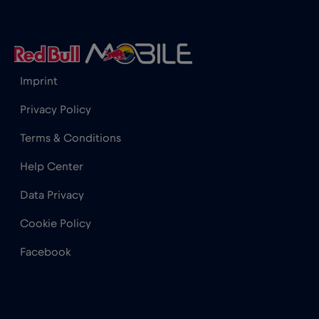
Hong Kong
€7
,-/GB
Horvátország
€2
,-/GB
Imprint
India
€15
,-/GB
Privacy Policy
Terms & Conditions
Indonézia
€4
,-/GB
Help Center
Data Privacy
Irak
€6
,-/GB
Cookie Policy
Írország
€2
,-/GB
Facebook
Izland
€2
,-/GB