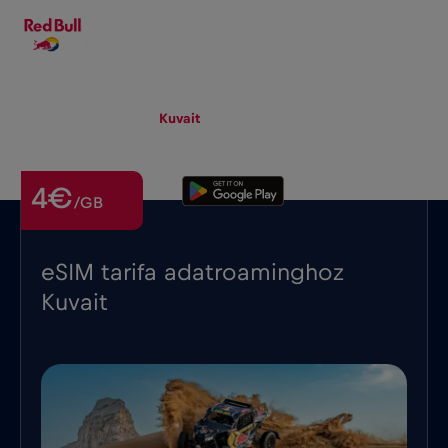
HU
▾
eSIM
Roaming
Kuvait
4€
/GB
eSIM tarifa adatroaminghoz
Kuvait