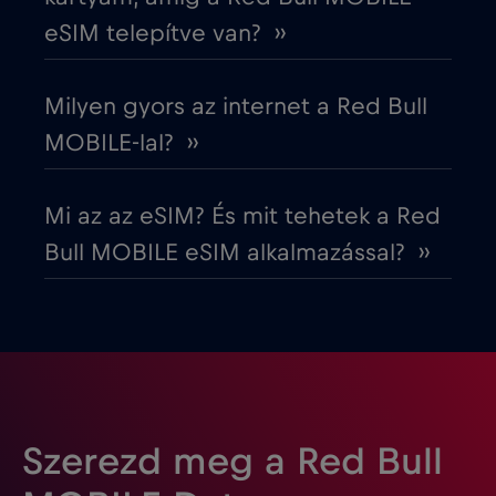
Észtország
€2
,-/GB
eSIM telepítve van? ››
Európai Unió
€4
,-/GB
Milyen gyors az internet a Red Bull
MOBILE-lal? ››
Fehéroroszország
€2
,-/GB
Mi az az eSIM? És mit tehetek a Red
Finnország
€2
,-/GB
Bull MOBILE eSIM alkalmazással? ››
Franciaország
€2
,-/GB
Fülöp-szigetek
€12
,-/GB
Gabon
€5
,-/GB
Szerezd meg a Red Bull