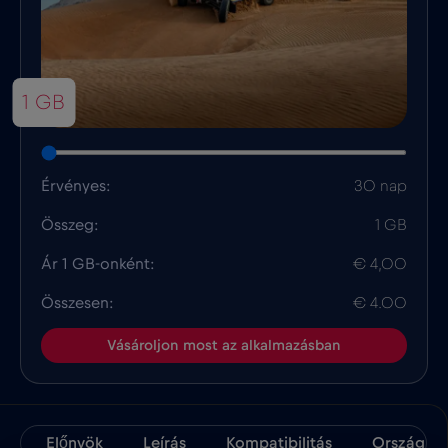
1 GB
Érvényes:
30 nap
Összeg:
1 GB
Ár 1 GB-onként:
€ 4,00
Összesen:
€ 4.00
Vásároljon most az alkalmazásban
Előnyök
Leírás
Kompatibilitás
Ország Té