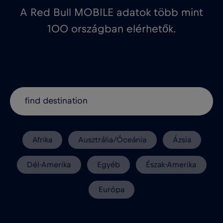
A Red Bull MOBILE adatok több mint
100 országban elérhetők.
Afrika
Ausztrália/Óceánia
Ázsia
Dél-Amerika
Egyéb
Észak-Amerika
Európa