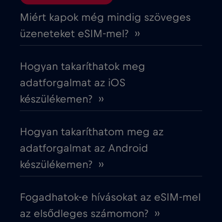
Ciprus
€2
,-/GB
Miért kapok még mindig szöveges
üzeneteket eSIM-mel? ››
Costa Rica
€4
,-/GB
Hogyan takaríthatok meg
Cruise & land Telenor Maritime
€18
,-/GB
adatforgalmat az iOS
készülékemen? ››
Cruise only Telenor Maritime
€15
,-/GB
Hogyan takaríthatom meg az
Cseh Köztársaság
€2
,-/GB
adatforgalmat az Android
készülékemen? ››
Dánia
€2
,-/GB
Fogadhatok-e hívásokat az eSIM-mel
Dél-Afrika
€2
,-/GB
az elsődleges számomon? ››