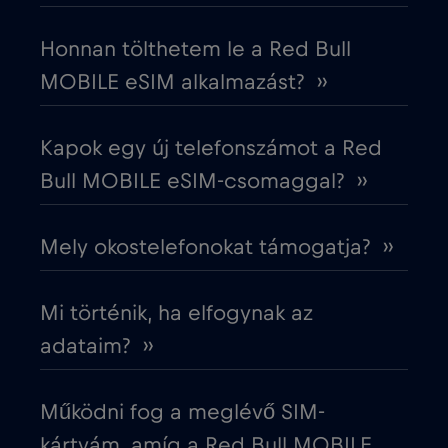
Dél-Korea
€4
,-/GB
Honnan tölthetem le a Red Bull
MOBILE eSIM alkalmazást? ››
Dubai
€5
,-/GB
Kapok egy új telefonszámot a Red
Ecuador
€4
,-/GB
Bull MOBILE eSIM-csomaggal? ››
Egyesült Arab Emírségek (UAE)
€5
,-/GB
Mely okostelefonokat támogatja? ››
Egyesült Királyság
€3
,-/GB
Mi történik, ha elfogynak az
Egyiptom
€12
adataim? ››
,-/GB
Észak-Macedónia
€2
,-/GB
Működni fog a meglévő SIM-
kártyám, amíg a Red Bull MOBILE