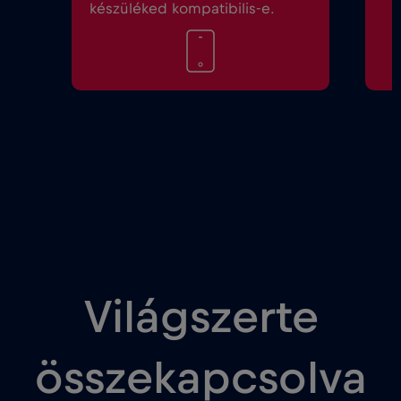
készüléked kompatibilis-e.
Világszerte
összekapcsolva