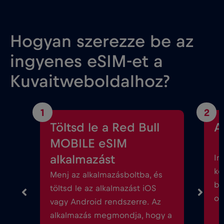
Hogyan szerezze be az
ingyenes eSIM-et a
Kuvaitweboldalhoz?
1
2
Töltsd le a Red Bull
A
MOBILE eSIM
alkalmazást
In
kö
Menj az alkalmazásboltba, és
be
töltsd le az alkalmazást iOS
ok
vagy Android rendszerre. Az
alkalmazás megmondja, hogy a