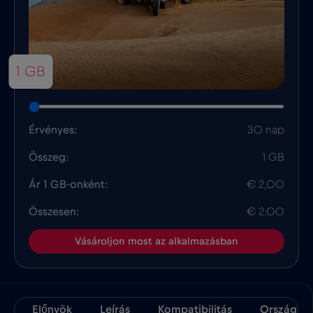
1 GB
Érvényes:
30 nap
Összeg:
1 GB
Ár 1 GB-onként:
€ 2,00
Összesen:
€ 2.00
Vásároljon most az alkalmazásban
Előnyök
Leírás
Kompatibilitás
Ország Té