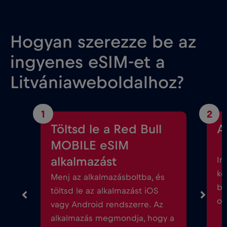
Hogyan szerezze be az
ingyenes eSIM-et a
Litvániaweboldalhoz?
1
2
Töltsd le a Red Bull
A
MOBILE eSIM
alkalmazást
In
kö
Menj az alkalmazásboltba, és
be
töltsd le az alkalmazást iOS
ok
vagy Android rendszerre. Az
alkalmazás megmondja, hogy a