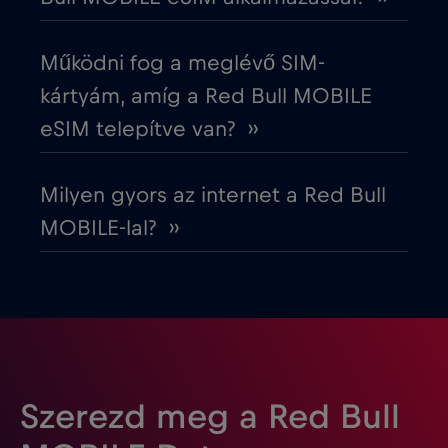
Észtország
€2
,-/GB
Működni fog a meglévő SIM-
Európai Unió
€4
,-/GB
kártyám, amíg a Red Bull MOBILE
eSIM telepítve van? ››
Fehéroroszország
€2
,-/GB
Milyen gyors az internet a Red Bull
Finnország
€2
,-/GB
MOBILE-lal? ››
Franciaország
€2
,-/GB
Fülöp-szigetek
€12
,-/GB
Gabon
€5
,-/GB
Szerezd meg a Red Bull