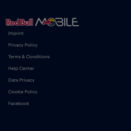
Hong Kong
€7
,-/GB
Horvátország
€2
,-/GB
Imprint
India
€15
,-/GB
Privacy Policy
Terms & Conditions
Indonézia
€4
,-/GB
Help Center
Data Privacy
Irak
€6
,-/GB
Cookie Policy
Írország
€2
,-/GB
Facebook
Izland
€2
,-/GB