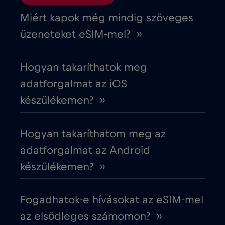
Ciprus
€2
,-/GB
Miért kapok még mindig szöveges
üzeneteket eSIM-mel? ››
Costa Rica
€4
,-/GB
Hogyan takaríthatok meg
Cruise & land Telenor Maritime
€18
,-/GB
adatforgalmat az iOS
készülékemen? ››
Cruise only Telenor Maritime
€15
,-/GB
Hogyan takaríthatom meg az
Cseh Köztársaság
€2
,-/GB
adatforgalmat az Android
készülékemen? ››
Dánia
€2
,-/GB
Fogadhatok-e hívásokat az eSIM-mel
Dél-Afrika
€2
,-/GB
az elsődleges számomon? ››