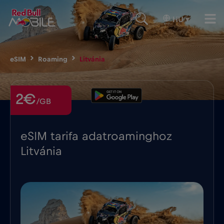
HU
▾
eSIM
Roaming
Litvánia
2€
/GB
eSIM tarifa adatroaminghoz
Litvánia