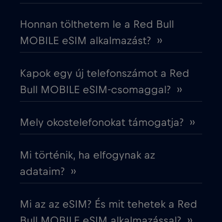
Dél-Korea
€4
,-/GB
Honnan tölthetem le a Red Bull
MOBILE eSIM alkalmazást? ››
Dubai
€5
,-/GB
Kapok egy új telefonszámot a Red
Ecuador
€4
,-/GB
Bull MOBILE eSIM-csomaggal? ››
Egyesült Arab Emírségek (UAE)
€5
,-/GB
Mely okostelefonokat támogatja? ››
Egyesült Királyság
€3
,-/GB
Mi történik, ha elfogynak az
Egyiptom
€12
adataim? ››
,-/GB
Észak-Macedónia
€2
,-/GB
Mi az az eSIM? És mit tehetek a Red
Bull MOBILE eSIM alkalmazással? ››