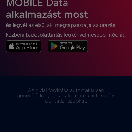
MOBILE Data
Georgia
€5
,-/GB
alkalmazást most
és legyél az első, aki megtapasztalja az utazás
Ghána
€3
,-/GB
közbeni kapcsolattartás legkényelmesebb módját.
Gibraltár
€3
,-/GB
Görögország
€2
,-/GB
Guatemala
€4
,-/GB
Az oldal fordítása automatikusan
generálódott, és tartalmazhat kontextuális
Hollandia
€2
pontatlanságokat.
,-/GB
Honduras
€4
,-/GB