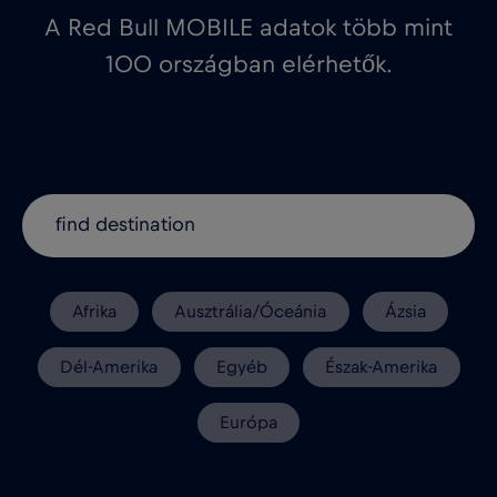
A Red Bull MOBILE adatok több mint
100 országban elérhetők.
Afrika
Ausztrália/Óceánia
Ázsia
Dél-Amerika
Egyéb
Észak-Amerika
Európa