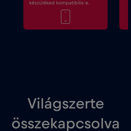
készüléked kompatibilis-e.
Világszerte
összekapcsolva