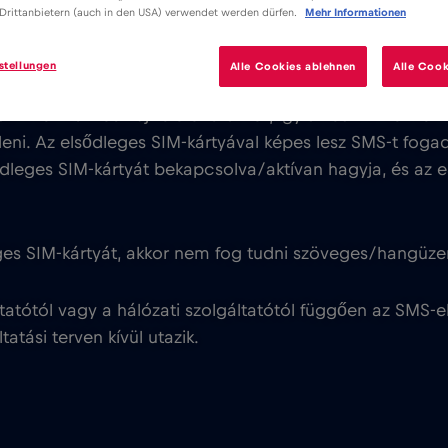
Drittanbietern (auch in den USA) verwendet werden dürfen.
Mehr Informationen
stellungen
Alle Cookies ablehnen
Alle Cook
SIM nem biztosít új telefonszámot, így az eSIM-mel ne
ni. Az elsődleges SIM-kártyával képes lesz SMS-t fogad
leges SIM-kártyát bekapcsolva/aktívan hagyja, és az eS
eges SIM-kártyát, akkor nem fog tudni szöveges/hangüze
ltatótól vagy a hálózati szolgáltatótól függően az SMS-e
tatási terven kívül utazik.