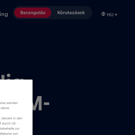
Barangolás
Körutazások
ing
HU
▾
dig
eSIM-
weise werden
 deine
 derzeit in den
f durch US-
tsbehelfe zur
 Website von