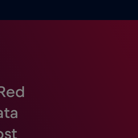
 Red
ata
ost