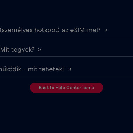
 (személyes hotspot) az eSIM-mel? ››
it tegyek? ››
ködik – mit tehetek? ››
Back to Help Center home