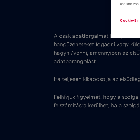
uns und von 
Cookie-Ein
A csak adatforgalmat bonyolító e
hangüzeneteket fogadni vagy külde
hagyni/venni, amennyiben az elsőd
adatbarangolást.
Ha teljesen kikapcsolja az elsődl
Felhívjuk figyelmét, hogy a szolgá
felszámításra kerülhet, ha a szolgál