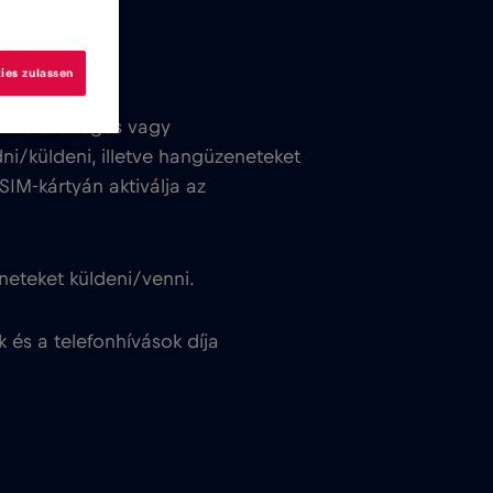
ies zulassen
m tud szöveges vagy
ni/küldeni, illetve hangüzeneteket
IM-kártyán aktiválja az
neteket küldeni/venni.
k és a telefonhívások díja