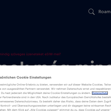
Roam
mindig szöveges üzeneteket eSIM-mel?
apok még min
sönlichen Cookie Einstellungen
s üzeneteket 
estmögliche Online-Erlebnis zu bieten, verwenden wir auf dieser Website Cookies. Teil
s von ausgewählten Partnern verwendet. Wir nehmen Datenschutz ernst und respektieren
: Du hast jederzeit die Möglichkeit deine Cookie-Einstellungen zu ändern.
Datenschutz
er Partnerdienste sind in den USA. Nach Judikatur des Europäischen Gerichtshofes besteht
emessenes Datenschutzniveau. Es besteht daher das Risiko, dass deine Daten dem Zugrif
 Kontroll- und Überwachungszwecken unterliegen und dir dagegen keine wirksamen Rech
ehen. Mit dem Klick auf „Alle Cookies zulassen“ stimmst du zu, dass Cookies auf unserer