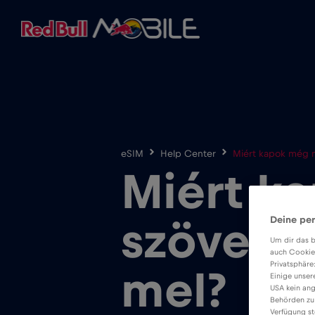
eSIM
Help Center
Miért kapok még 
Miért k
Deine per
szövege
Um dir das b
auch Cookie
Privatsphäre
mel?
Einige unser
USA kein ang
Behörden zu
Verfügung st