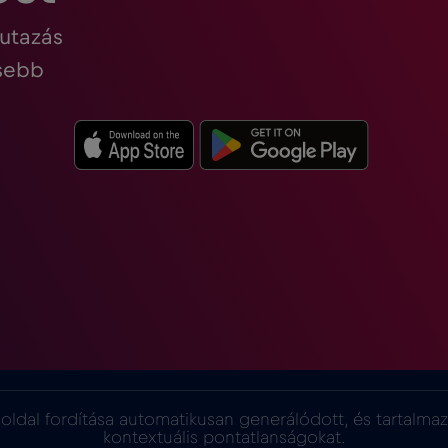
 utazás
esebb
oldal fordítása automatikusan generálódott, és tartalma
kontextuális pontatlanságokat.