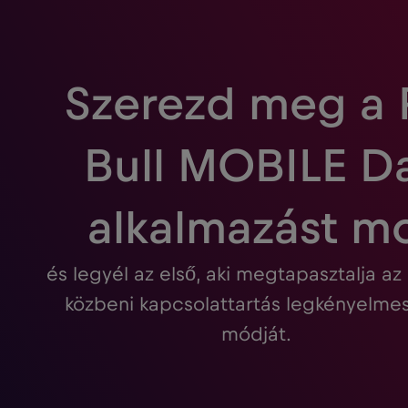
Szerezd meg a
Bull MOBILE D
alkalmazást m
és legyél az első, aki megtapasztalja az
közbeni kapcsolattartás legkényelm
módját.