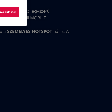
övesd az alábbi egyszerű
ies zulassen
assza ki a Red Bull MOBILE
tve a
SZEMÉLYES HOTSPOT
nál is. A