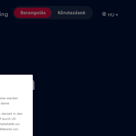
Barangolás
Körutazások
ing
HU
▾
 nem
k?
weise werden
 deine
 derzeit in den
f durch US-
tsbehelfe zur
 Website von