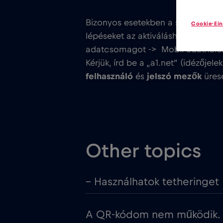
Bizonyos esetekben a személyes H
Cookie-Ein
lépéseket az aktiváláshoz. Menjen a kö
adatcsomagot ⁣⁣⁣-> ⁣⁣⁣ Mobil adatháló
Kérjük, írd be a „a1.net” (idézőjele
felhasználó
és
jelszó mezők
üres
Other topics
– Használhatok tetheringet
A QR-kódom nem működik. M