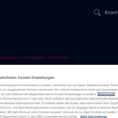
Roam
lyes hotspot nem működik – mit tehetek?
lyes hotspot
sönlichen Cookie Einstellungen
 – mit tehete
estmögliche Online-Erlebnis zu bieten, verwenden wir auf dieser Website Cookies. Teil
s von ausgewählten Partnern verwendet. Wir nehmen Datenschutz ernst und respektieren
: Du hast jederzeit die Möglichkeit deine Cookie-Einstellungen zu ändern.
Datenschutz
er Partnerdienste sind in den USA. Nach Judikatur des Europäischen Gerichtshofes besteht
emessenes Datenschutzniveau. Es besteht daher das Risiko, dass deine Daten dem Zugrif
 Kontroll- und Überwachungszwecken unterliegen und dir dagegen keine wirksamen Rech
ehen. Mit dem Klick auf „Alle Cookies zulassen“ stimmst du zu, dass Cookies auf unserer
Drittanbietern (auch in den USA) verwendet werden dürfen.
Mehr Informationen