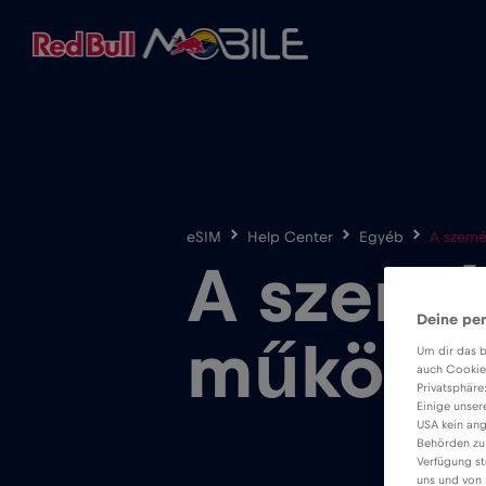
eSIM
Help Center
Egyéb
A szemé
A szemé
Deine per
működik
Um dir das b
auch Cookie
Privatsphäre
Einige unser
USA kein ang
Behörden zu
Verfügung st
uns und von 