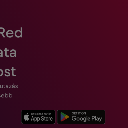
 Red
ata
ost
 utazás
esebb