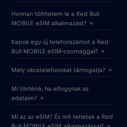
Dél-Korea
€4
,-/GB
Honnan tölthetem le a Red Bull
MOBILE eSIM alkalmazást? ››
Dubai
€5
,-/GB
Kapok egy új telefonszámot a Red
Ecuador
€4
,-/GB
Bull MOBILE eSIM-csomaggal? ››
Egyesült Arab Emírségek (UAE)
€5
,-/GB
Mely okostelefonokat támogatja? ››
Egyesült Királyság
€3
,-/GB
Mi történik, ha elfogynak az
Egyiptom
€12
adataim? ››
,-/GB
Észak-Macedónia
€2
,-/GB
Mi az az eSIM? És mit tehetek a Red
Bull MOBILE eSIM alkalmazással? ››