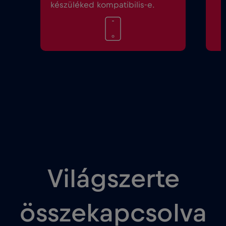
készüléked kompatibilis-e.
Világszerte
összekapcsolva