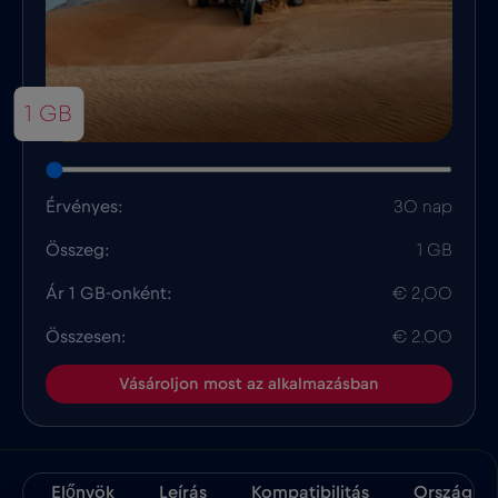
1 GB
Érvényes:
30 nap
Összeg:
1 GB
Ár 1 GB-onként:
€ 2,00
Összesen:
€ 2.00
Vásároljon most az alkalmazásban
Előnyök
Leírás
Kompatibilitás
Ország Té