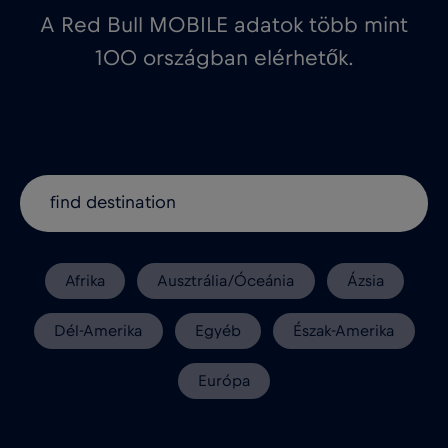
A Red Bull MOBILE adatok több mint
100 országban elérhetők.
Afrika
Ausztrália/Óceánia
Ázsia
Dél-Amerika
Egyéb
Észak-Amerika
Európa