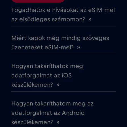
Ciprus
€2
,-/GB
Fogadhatok-e hívásokat az eSIM-mel
az elsődleges számomon? ››
Costa Rica
€4
,-/GB
Miért kapok még mindig szöveges
Cruise & land Telenor Maritime
€18
,-/GB
üzeneteket eSIM-mel? ››
Cruise only Telenor Maritime
€15
,-/GB
Hogyan takaríthatok meg
adatforgalmat az iOS
Cseh Köztársaság
€2
,-/GB
készülékemen? ››
Dánia
€2
,-/GB
Hogyan takaríthatom meg az
adatforgalmat az Android
Dél-Afrika
€2
,-/GB
készülékemen? ››