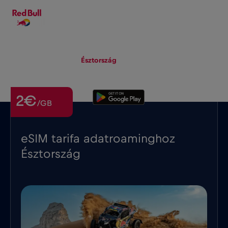
HU
▾
eSIM
Roaming
Észtország
2€
/GB
eSIM tarifa adatroaminghoz
Észtország