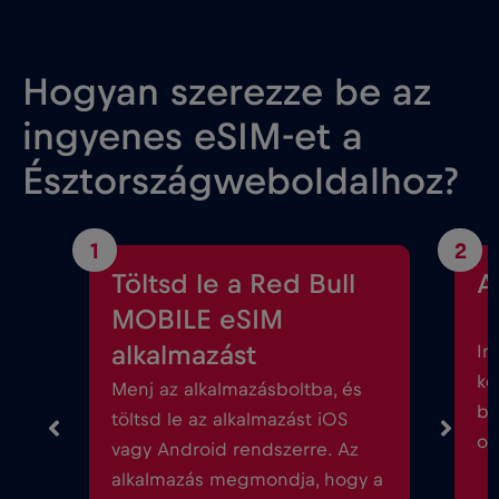
Hogyan szerezze be az
ingyenes eSIM-et a
Észtországweboldalhoz?
1
2
Töltsd le a Red Bull
A
MOBILE eSIM
alkalmazást
In
kö
Menj az alkalmazásboltba, és
be
töltsd le az alkalmazást iOS
ok
vagy Android rendszerre. Az
alkalmazás megmondja, hogy a