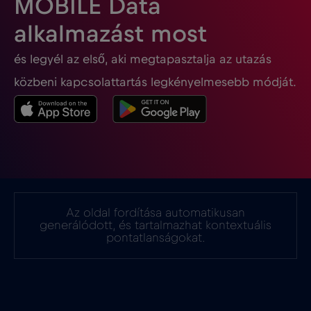
MOBILE Data
Georgia
€5
,-/GB
alkalmazást most
és legyél az első, aki megtapasztalja az utazás
Ghána
€3
,-/GB
közbeni kapcsolattartás legkényelmesebb módját.
Gibraltár
€3
,-/GB
Görögország
€2
,-/GB
Guatemala
€4
,-/GB
Az oldal fordítása automatikusan
generálódott, és tartalmazhat kontextuális
Hollandia
€2
pontatlanságokat.
,-/GB
Honduras
€4
,-/GB