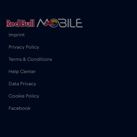
Hong Kong
€7
,-/GB
Horvátország
€2
,-/GB
Imprint
India
€15
,-/GB
Privacy Policy
Terms & Conditions
Indonézia
€4
,-/GB
Help Center
Data Privacy
Irak
€6
,-/GB
Cookie Policy
Írország
€2
,-/GB
Facebook
Izland
€2
,-/GB