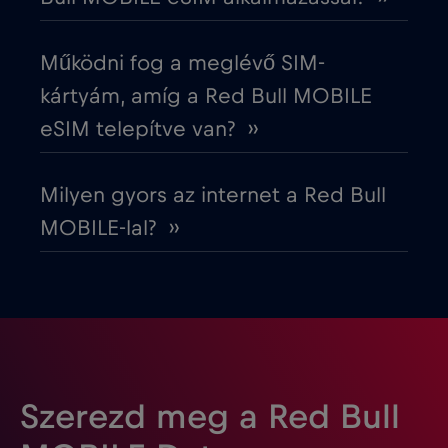
Észtország
€2
,-/GB
Működni fog a meglévő SIM-
Európai Unió
€4
,-/GB
kártyám, amíg a Red Bull MOBILE
eSIM telepítve van? ››
Fehéroroszország
€2
,-/GB
Milyen gyors az internet a Red Bull
Finnország
€2
,-/GB
MOBILE-lal? ››
Franciaország
€2
,-/GB
Fülöp-szigetek
€12
,-/GB
Gabon
€5
,-/GB
Szerezd meg a Red Bull