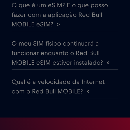
Cruise only Telenor Maritime
€15
,-/GB
O que é um eSIM? E o que posso
fazer com a aplicação Red Bull
Dinamarca
€2
,-/GB
MOBILE eSIM? ››
Dubai
€5
,-/GB
O meu SIM físico continuará a
funcionar enquanto o Red Bull
Egito
€12
,-/GB
MOBILE eSIM estiver instalado? ››
Emirados Árabes Unidos (EAU)
€5
,-/GB
Qual é a velocidade da Internet
com o Red Bull MOBILE? ››
Equador
€4
,-/GB
Eslováquia
€2
,-/GB