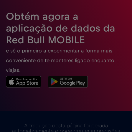
Eslovénia
€2
,-/GB
Obtém agora a
Espanha
€2
,-/GB
aplicação de dados da
Red Bull MOBILE
Estados Unidos da América
€4
,-/GB
e sê o primeiro a experimentar a forma mais
Estónia
€2
,-/GB
conveniente de te manteres ligado enquanto
viajas.
EUA - América do Norte Futebol 2026
€1
,-/GB
Filipinas
€12
,-/GB
Finlândia
€2
,-/GB
A tradução desta página foi gerada
automaticamente e pode conter imprecisões