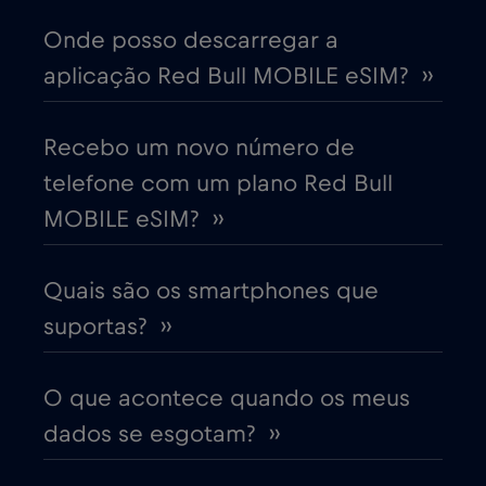
China
€6
,-/GB
Onde posso descarregar a
aplicação Red Bull MOBILE eSIM? ››
Chipre
€2
,-/GB
Colômbia
Recebo um novo número de
€4
,-/GB
telefone com um plano Red Bull
Coreia do Sul
€4
MOBILE eSIM? ››
,-/GB
Costa Rica
€4
,-/GB
Quais são os smartphones que
suportas? ››
Croácia
€2
,-/GB
O que acontece quando os meus
Cruise & land Telenor Maritime
€18
,-/GB
dados se esgotam? ››