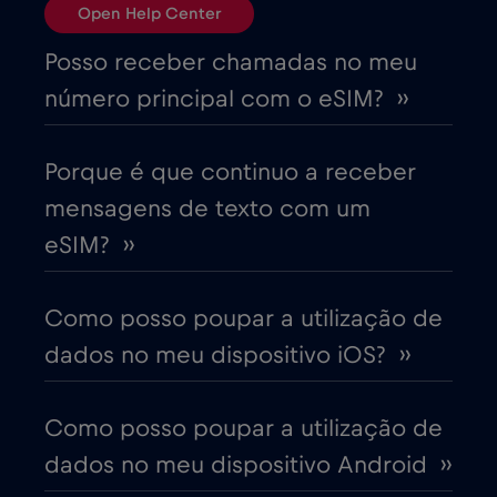
Open Help Center
Brasil
€4
,-/GB
Posso receber chamadas no meu
número principal com o eSIM? ››
Bulgária
€2
,-/GB
Porque é que continuo a receber
Canadá
€4
,-/GB
mensagens de texto com um
eSIM? ››
Canadá - América do Norte Futebol 2026
€1
,-/GB
Como posso poupar a utilização de
dados no meu dispositivo iOS? ››
Chade
€4
,-/GB
Como posso poupar a utilização de
Chile
€7
,-/GB
dados no meu dispositivo Android ››