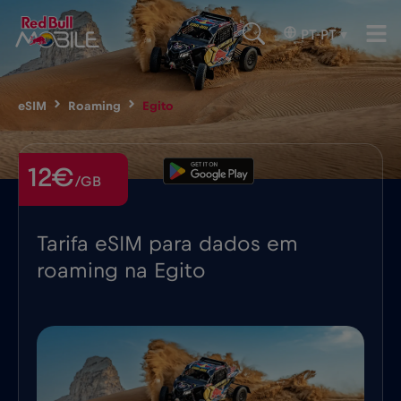
PT-PT
▾
eSIM
Roaming
Egito
12€
/GB
Tarifa eSIM para dados em
roaming na Egito