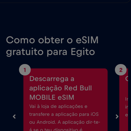
Como obter o eSIM
gratuito para Egito
1
2
Descarrega a
C
aplicação Red Bull
MOBILE eSIM
In
Vai à loja de aplicações e
in
transfere a aplicação para iOS
eS
ou Android. A aplicação dir-te-
á se o teu dispositivo é