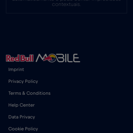
França
€2
,-/GB
contextuais.
Gabão
€5
,-/GB
Gana
€3
,-/GB
Geórgia
€5
,-/GB
Imprint
Gibraltar
€3
,-/GB
Privacy Policy
Terms & Conditions
Grécia
€2
,-/GB
Help Center
Guatemala
€4
,-/GB
Data Privacy
Cookie Policy