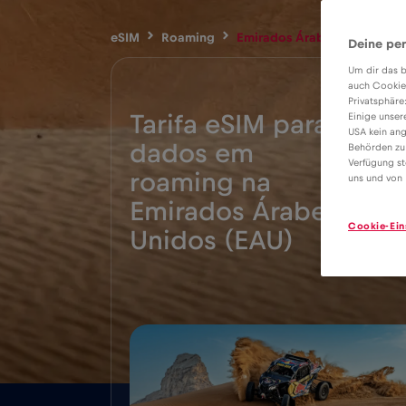
eSIM
Roaming
Emirados Árabes Unidos (E
Deine per
Um dir das b
auch Cookie
Privatsphäre
Tarifa eSIM para
Einige unser
USA kein ang
dados em
Behörden zu
Verfügung st
roaming na
uns und von 
5€
Emirados Árabes
Cookie-Ein
Unidos (EAU)