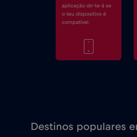
aplicação dir-te-á se
o teu dispositivo é
compatível.
Destinos populares 