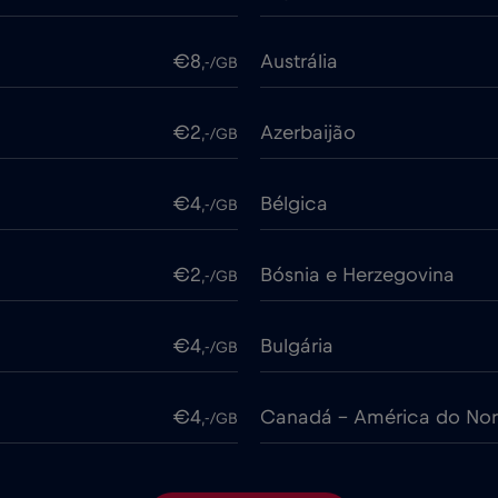
€8
Austrália
,-/GB
€2
Azerbaijão
,-/GB
€4
Bélgica
,-/GB
€2
Bósnia e Herzegovina
,-/GB
€4
Bulgária
,-/GB
€4
Canadá - América do Nor
,-/GB
€4
Chile
,-/GB