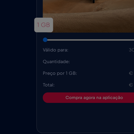
1 GB
Válido para:
30
Quantidade:
Preço por 1 GB:
€
Total:
€
Compra agora na aplicação