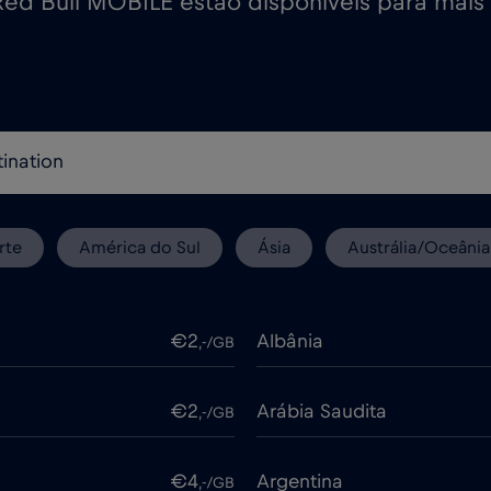
ed Bull MOBILE estão disponíveis para mais
rte
América do Sul
Ásia
Austrália/Oceânia
€2
Albânia
,-/GB
€2
Arábia Saudita
,-/GB
€4
Argentina
,-/GB