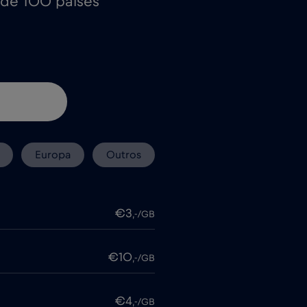
 de 100 países
Europa
Outros
€3
,-/GB
€10
,-/GB
€4
,-/GB