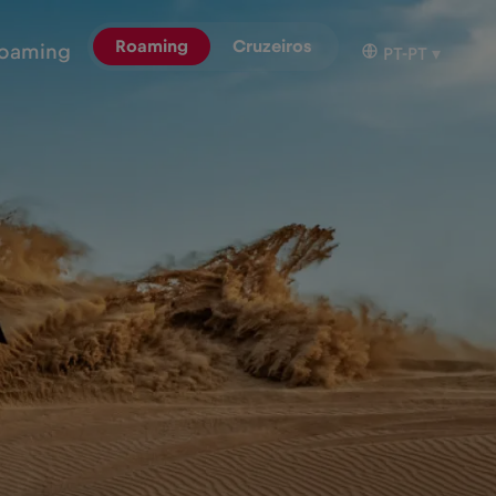
Roaming
Cruzeiros
oaming
PT-PT
▾