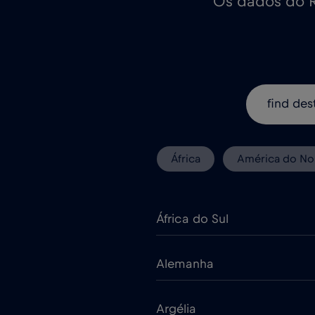
Os dados do R
África
América do No
África do Sul
Alemanha
Argélia