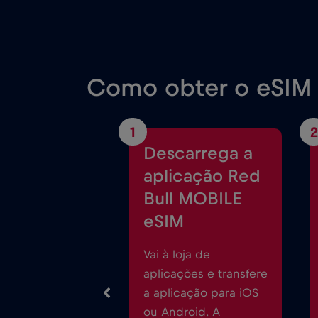
Como obter o eSIM 
1
2
Descarrega a
aplicação Red
Bull MOBILE
eSIM
Vai à loja de
aplicações e transfere
a aplicação para iOS
ou Android. A