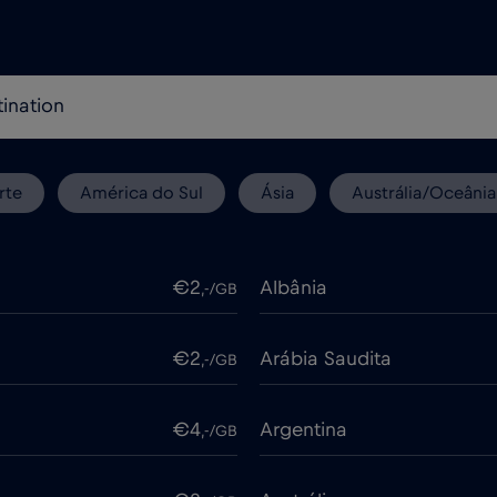
rte
América do Sul
Ásia
Austrália/Oceânia
€2
Albânia
,-/GB
€2
Arábia Saudita
,-/GB
€4
Argentina
,-/GB