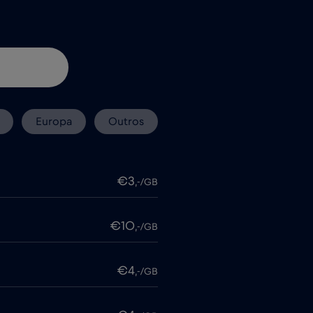
Europa
Outros
€3
,-/GB
€10
,-/GB
€4
,-/GB