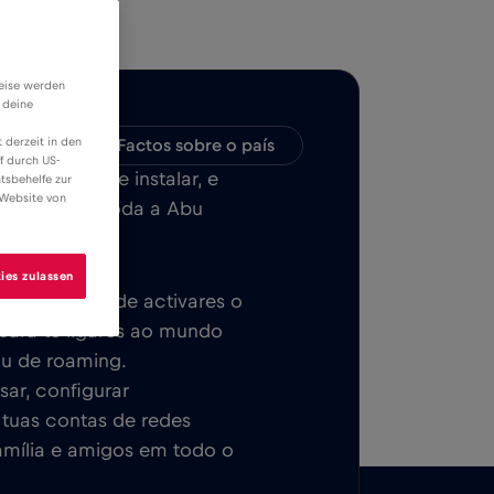
weise werden
 deine
 derzeit in den
bilidade
Factos sobre o país
f durch US-
ILE, fácil de instalar, e
tsbehelfe zur
 Website von
da em ou em toda a Abu
ies zulassen
ca. Depois de activares o
 para te ligares ao mundo
ou de roaming.
sar, configurar
s tuas contas de redes
família e amigos em todo o