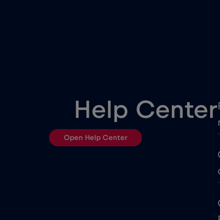
China
Colômbia
Costa Rica
Cruise & land Telenor Marit
Help Center
Dinamarca
Open Help Center
Egito
Equador