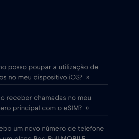
€2
,-/GB
€4
,-/GB
€2
,-/GB
me
€15
,-/GB
o posso poupar a utilização de
s no meu dispositivo iOS? ››
€5
,-/GB
so receber chamadas no meu
EAU)
€5
,-/GB
ro principal com o eSIM? ››
€2
,-/GB
ebo um novo número de telefone
 um plano Red Bull MOBILE