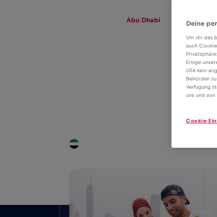
eSIM
Roaming
Abu Dhabi
Deine per
Um dir das b
auch Cookie
Privatsphäre
Tarifa eSIM para
Einige unser
USA kein ang
dados em
Behörden zu
Verfügung st
5€
roaming na Abu
uns und von 
Dhabi
Cookie-Ein
Cobertura a nível nacional