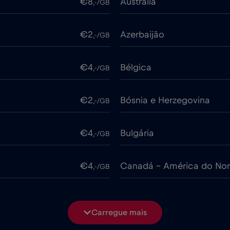
€8
Austrália
,-/GB
€2
Azerbaijão
,-/GB
€4
Bélgica
,-/GB
€2
Bósnia e Herzegovina
,-/GB
€4
Bulgária
,-/GB
€4
Canadá - América do Nor
,-/GB
€4
Chile
,-/GB
Carregue mais