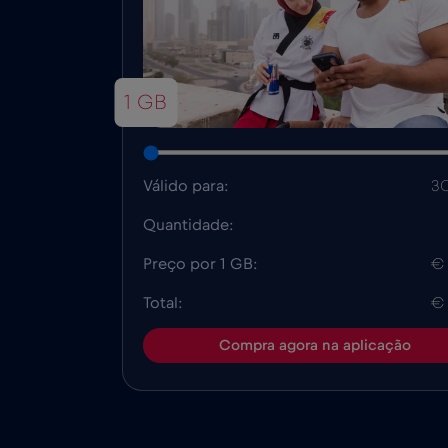
1 GB
Válido para:
30
Quantidade:
Preço por 1 GB:
€
Total:
€
Compra agora na aplicação