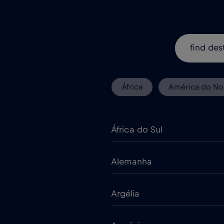
África
América do No
África do Sul
Alemanha
Argélia