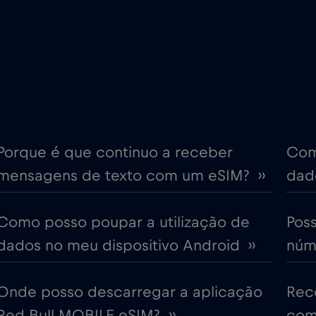
€6
Chipre
,-/GB
€4
Coreia do Sul
,-/GB
€4
Croácia
,-/GB
ime
€18
Cruise only Telenor Mariti
,-/GB
Porque é que continuo a receber
Com
mensagens de texto com um eSIM? ››
dado
€2
Dubai
,-/GB
Como posso poupar a utilização de
Pos
€12
Emirados Árabes Unidos (
,-/GB
dados no meu dispositivo Android ››
núme
€4
Eslováquia
,-/GB
Onde posso descarregar a aplicação
Rec
Red Bull MOBILE eSIM? ››
com