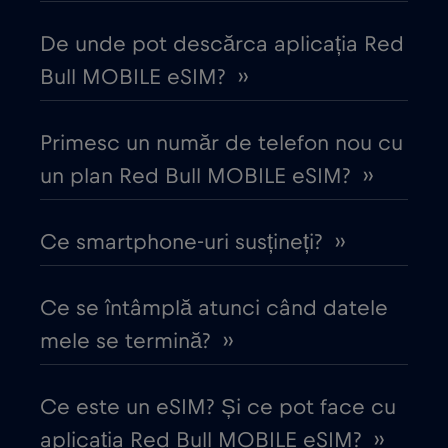
De unde pot descărca aplicația Red
Cipru
€2
,-/GB
Bull MOBILE eSIM? ››
Columbia
€4
,-/GB
Primesc un număr de telefon nou cu
Coreea de Sud
un plan Red Bull MOBILE eSIM? ››
€4
,-/GB
Costa Rica
€4
Ce smartphone-uri susțineți? ››
,-/GB
Croația
€2
,-/GB
Ce se întâmplă atunci când datele
mele se termină? ››
Cruise & land Telenor Maritime
€18
,-/GB
Ce este un eSIM? Și ce pot face cu
Cruise only Telenor Maritime
€15
,-/GB
aplicația Red Bull MOBILE eSIM? ››