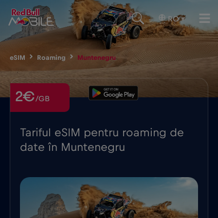
RO
▾
eSIM
Roaming
Muntenegru
2€
/GB
Tariful eSIM pentru roaming de
date în Muntenegru