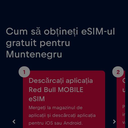
Cum să obțineți eSIM-ul
gratuit pentru
Muntenegru
1
2
Descărcați aplicația
C
Red Bull MOBILE
ul
eSIM
Po
Mergeți la magazinul de
in
aplicații și descărcați aplicația
vă
pentru iOS sau Android.