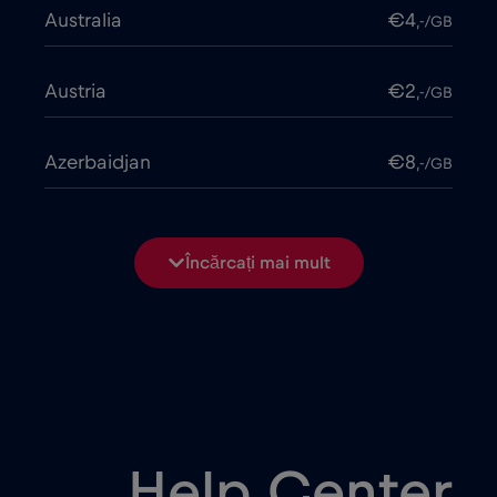
Australia
€4
,-/GB
Austria
€2
,-/GB
Azerbaidjan
€8
,-/GB
Bangladesh
€4
,-/GB
Încărcați mai mult
Belarus
€2
,-/GB
Belgia
€2
,-/GB
Bosnia și Herțegovina
€2
,-/GB
Help Center