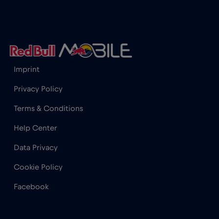
Gibraltar
€3
,-/GB
Grecia
€2
,-/GB
Imprint
Guatemala
€4
,-/GB
Privacy Policy
Terms & Conditions
Honduras
€4
,-/GB
Help Center
Hong Kong
€7
Data Privacy
,-/GB
Cookie Policy
India
€15
,-/GB
Facebook
Indonezia
€4
,-/GB