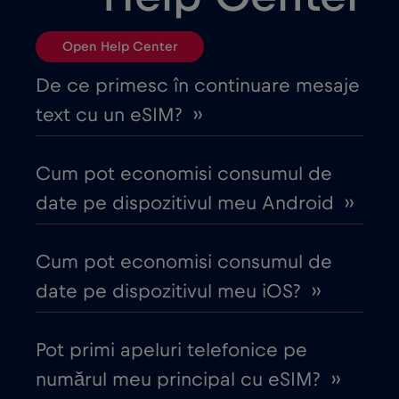
Brazilia
€4
,-/GB
Open Help Center
Bulgaria
€2
,-/GB
De ce primesc în continuare mesaje
text cu un eSIM? ››
Canada
€4
,-/GB
Cum pot economisi consumul de
Canada - America de Nord Fotbal 2026
date pe dispozitivul meu Android ››
€1
,-/GB
Cum pot economisi consumul de
Chile
€7
,-/GB
date pe dispozitivul meu iOS? ››
China
€6
,-/GB
Pot primi apeluri telefonice pe
numărul meu principal cu eSIM? ››
Ciad
€4
,-/GB