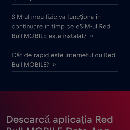
Danemarca
€2
,-/GB
SIM-ul meu fizic va funcționa în
continuare în timp ce eSIM-ul Red
Dubai
€5
,-/GB
Bull MOBILE este instalat? ››
Ecuador
€4
,-/GB
Cât de rapid este internetul cu Red
Bull MOBILE? ››
Egipt
€12
,-/GB
Elveția
€5
,-/GB
Emiratele Arabe Unite (EAU)
€5
,-/GB
Descarcă aplicația Red
Estonia
€2
,-/GB