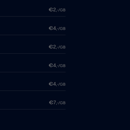
€2
,-/GB
€4
,-/GB
€2
,-/GB
€4
,-/GB
€4
,-/GB
€7
,-/GB
€4
,-/GB