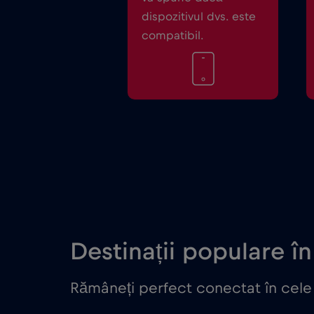
dispozitivul dvs. este
compatibil.
Destinații populare în
Rămâneți perfect conectat în cele 