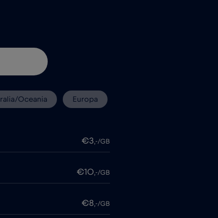
ralia/Oceania
Europa
€3
,-/GB
€10
,-/GB
€8
,-/GB