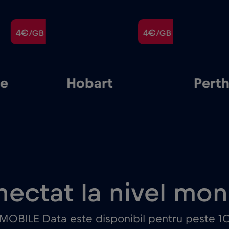
4€
4€
/GB
/GB
de
Hobart
Pert
ectat la nivel mon
 MOBILE Data este disponibil pentru peste 10