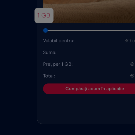
1 GB
Valabil pentru:
30 d
Suma:
Preț per 1 GB:
€
Total:
€
Cumpărați acum în aplicație