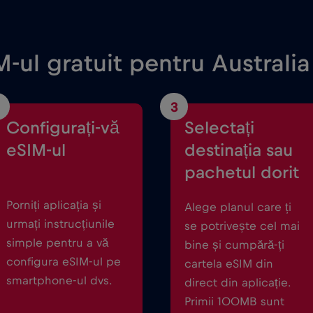
-ul gratuit pentru Australia
3
Configurați-vă
Selectați
eSIM-ul
destinația sau
pachetul dorit
Porniți aplicația și
Alege planul care ți
urmați instrucțiunile
se potrivește cel mai
simple pentru a vă
bine și cumpără-ți
configura eSIM-ul pe
cartela eSIM din
smartphone-ul dvs.
direct din aplicație.
Primii 100MB sunt