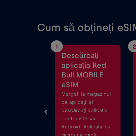
Cum să obțineți eSIM
1
2
Descărcați
aplicația Red
Bull MOBILE
eSIM
Mergeți la magazinul
de aplicații și
descărcați aplicația
pentru iOS sau
Android. Aplicația vă
va spune dacă