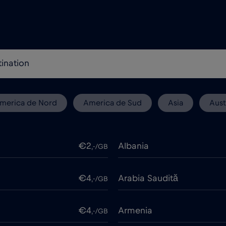
merica de Nord
America de Sud
Asia
Aust
€2
Albania
,-/GB
€4
Arabia Saudită
,-/GB
€4
Armenia
,-/GB