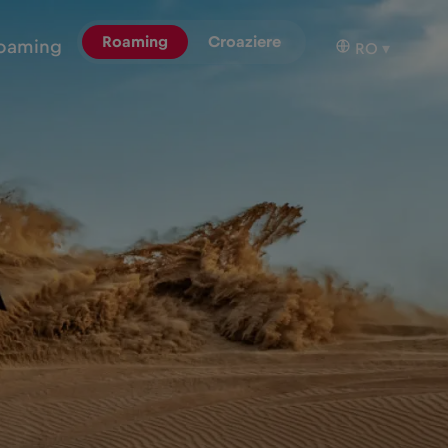
Roaming
Croaziere
oaming
RO
▾