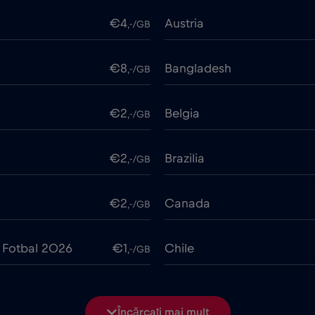
€4
Austria
,-/GB
€8
Bangladesh
,-/GB
€2
Belgia
,-/GB
€2
Brazilia
,-/GB
€2
Canada
,-/GB
 Fotbal 2026
€1
Chile
,-/GB
€6
Ciad
,-/GB
Încărcați mai mult