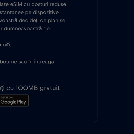
 date eSIM cu costuri reduse
nstantanee pe dispozitive
oastră decideți ce plan se
lor dumneavoastră de
uiți.
lbourne sau în întreaga
peți cu 100MB gratuit