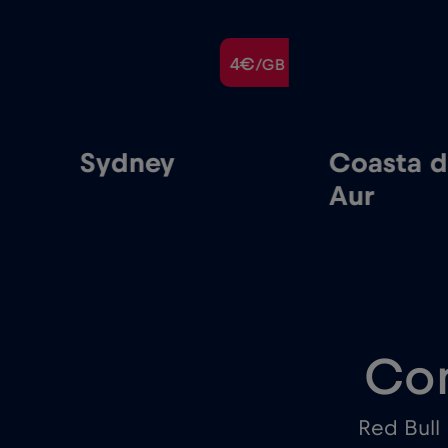
€
4€
/GB
/GB
Sydney
Coasta 
Aur
Con
Red Bull