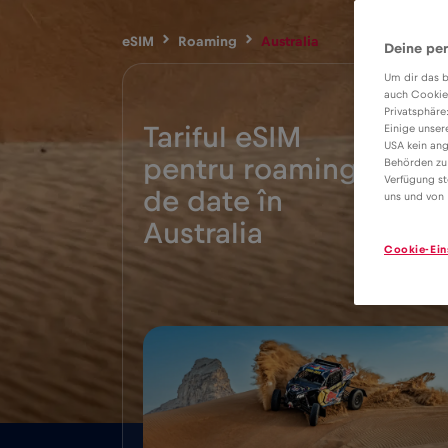
eSIM
Roaming
Australia
Deine per
Um dir das b
auch Cookie
Privatsphäre
Tariful eSIM
Einige unser
USA kein ang
pentru roaming
Behörden zu
Verfügung st
4€
de date în
uns und von 
Australia
Cookie-Ein