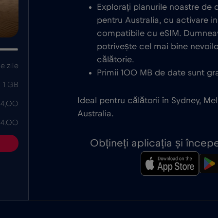
Explorați planurile noastre de
pentru Australia, cu activare i
compatibile cu eSIM. Dumneav
potrivește cel mai bine nevoi
călătorie.
e zile
Primii 100 MB de date sunt grat
1 GB
Ideal pentru călătorii în Sydney, Me
 4,00
Australia.
 4.00
Obțineți aplicația și înce