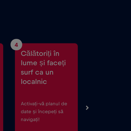
4
Călătoriți în
lume și faceți
surf ca un
localnic
Activați-vă planul de
date și începeți să
navigați!