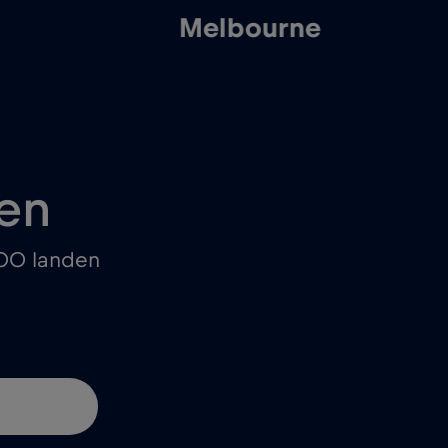
h
Melbourne
C
en
100 landen