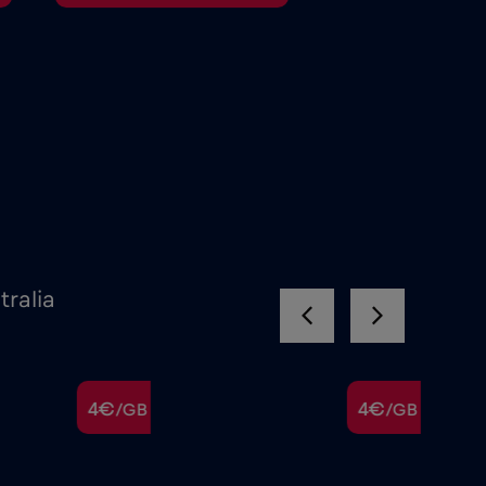
ralia
4€
4€
/GB
/GB