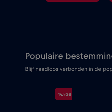
Populaire bestemming
Blijf naadloos verbonden in de po
€
4€
/GB
/GB