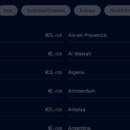
Asia
Australia/Oceania
Europa
Noord-Am
€5
Aix-en-Provence
,-/GB
€
Al Wakrah
,-/GB
€3
Algeria
,-/GB
€
Amsterdam
,-/GB
€2
Antalya
,-/GB
€
Argentina
,-/GB