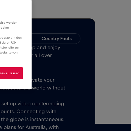
weise werden
 deine
 derzeit in den
Compatibility
Country Facts
f durch US-
Bull MOBILE App and enjoy
tsbehelfe zur
 Website von
, Melbourne or all over
ies zulassen
Once you activate your
onnect to the world without
t, set up video conferencing
counts. Connecting with
 the globe is instantaneous.
 plans for Australia, with