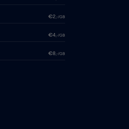
€2
,-/GB
€4
,-/GB
€8
,-/GB
€4
,-/GB
€
,-/GB
€2
,-/GB
€
,-/GB