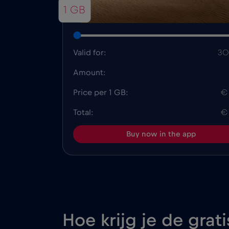
1 GB
Valid for:
30
Amount:
Price per 1 GB:
€
Total:
€
Buy now in the app
Hoe krijg je de grat