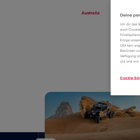
eSIM
Roaming
Australia
Deine per
Um dir das b
auch Cookie
Privatsphäre
eSIM tariff for
Einige unser
USA kein ang
data roaming in
Behörden zu
4€
Verfügung st
Australia
uns und von 
Cookie-Ein