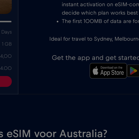
instant activation on eSIM-com
decide which plan works best f
The first 100MB of data are for
 Days
Ideal for travel to Sydney, Melbourn
1 GB
 4,00
Get the app and get starte
 4.00
is eSIM voor Australia?