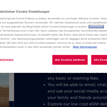
sönlichen Cookie Einstellungen
estmögliche Online-Erlebnis zu bieten, verwenden wir auf dieser Website Cookies. Teil
s von ausgewählten Partnern verwendet. Wir nehmen Datenschutz ernst und respektieren
: Du hast jederzeit die Möglichkeit deine Cookie-Einstellungen zu ändern.
Datenschutz
er Partnerdienste sind in den USA. Nach Judikatur des Europäischen Gerichtshofes besteht
Advantages
Description
emessenes Datenschutzniveau. Es besteht daher das Risiko, dass deine Daten dem Zugrif
Download the easy to install Red 
 Kontroll- und Überwachungszwecken unterliegen und dir dagegen keine wirksamen Rech
/GB
ehen. Mit dem Klick auf „Alle Cookies zulassen“ stimmst du zu, dass Cookies auf unserer
unlimited Mobile Internet in Sydney
Drittanbietern (auch in den USA) verwendet werden dürfen.
Mehr Informationen
Australia respectively.
stellungen
Alle Cookies ablehnen
Alle Cook
We never charge a basic fee. 
eSIM card, you are ready to c
any basic or roaming fees.
You will be able to email, cha
and use your social media ac
your family and friends around
Explore our low cost eSIM data