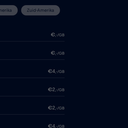
erika
Zuid-Amerika
€
,-/GB
€
,-/GB
€4
,-/GB
€2
,-/GB
€2
,-/GB
€4
,-/GB