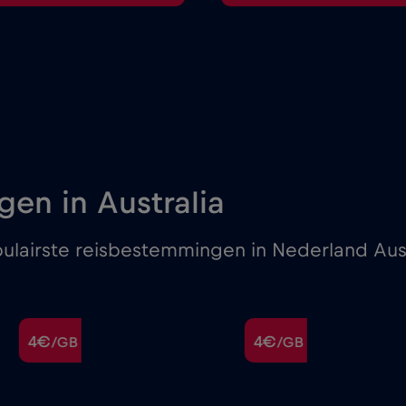
en in Australia
pulairste reisbestemmingen in Nederland Aust
4€
4€
/GB
/GB