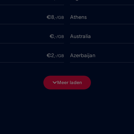
€8
Athens
,-/GB
€
Australia
,-/GB
€2
Azerbaijan
,-/GB
€
Bangladesh
,-/GB
Meer laden
€3
Beijing
,-/GB
€2
Belgium
,-/GB
€2
Berat
,-/GB