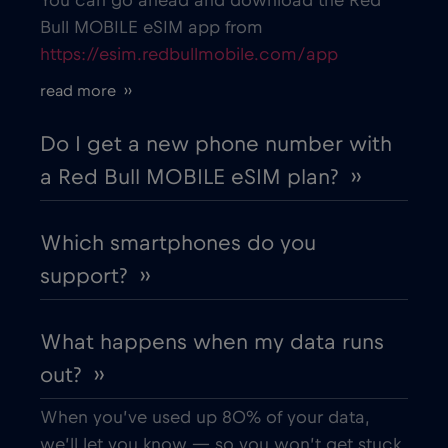
You can go ahead and download the Red
Bull MOBILE eSIM app from
https://esim.redbullmobile.com/app
Belgium
€2
,-/GB
read more ››
Belgrade
€2
,-/GB
Do I get a new phone number with
a Red Bull MOBILE eSIM plan? ››
Berat
€
,-/GB
Which smartphones do you
Berlin
€
,-/GB
support? ››
Bilbao
€
,-/GB
What happens when my data runs
out? ››
Bloemfontein
€2
,-/GB
When you’ve used up 80% of your data,
Bologna
€
we’ll let you know — so you won’t get stuck
,-/GB