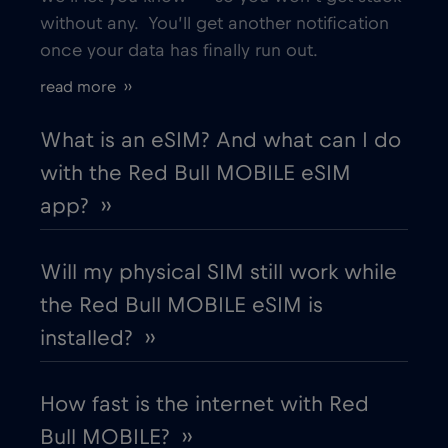
without any. You’ll get another notification
once your data has finally run out.
Bordeaux
€
,-/GB
read more ››
Bosnia and Herzegovina
€2
,-/GB
What is an eSIM? And what can I do
with the Red Bull MOBILE eSIM
Boston
€
,-/GB
app? ››
Brasil
€4
,-/GB
Will my physical SIM still work while
the Red Bull MOBILE eSIM is
Brasilia
€
,-/GB
installed? ››
Brussels
€
,-/GB
How fast is the internet with Red
Bull MOBILE? ››
Buenos Aires
€
,-/GB