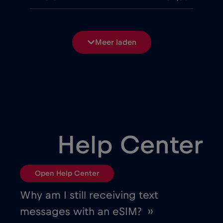
Antalya
€2
,-/GB
Meer laden
Antwerp
€
,-/GB
Argentina
€4
,-/GB
Armenia
€8
,-/GB
Help Center
Athens
€2
,-/GB
Open Help Center
Atlanta
€
,-/GB
Why am I still receiving text
messages with an eSIM? ››
Australia
€4
,-/GB