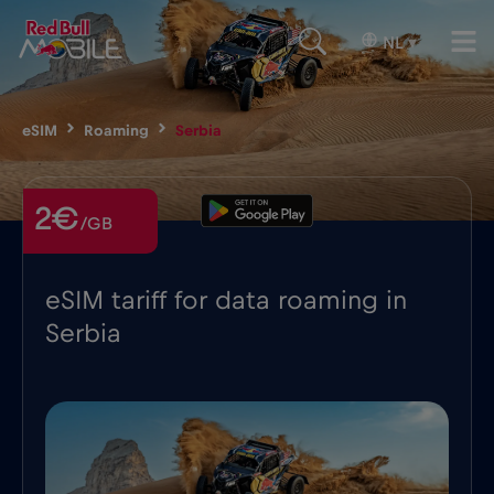
NL
▾
eSIM
Roaming
Serbia
2€
/GB
eSIM tariff for data roaming in
Serbia