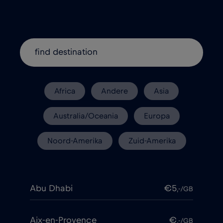
Africa
Andere
Asia
Australia/Oceania
Europa
Noord-Amerika
Zuid-Amerika
Abu Dhabi
€5
,-/GB
Aix-en-Provence
€
,-/GB