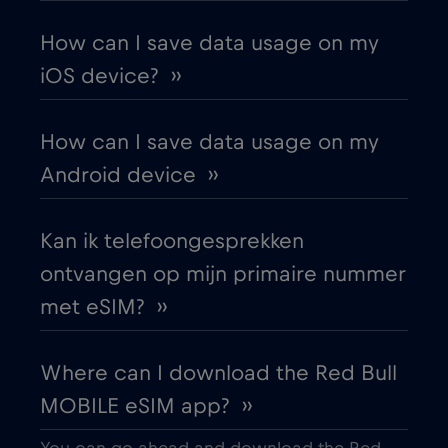
How can I save data usage on my
Austria
€2
,-/GB
iOS device? ››
Azerbaijan
€8
,-/GB
How can I save data usage on my
Android device ››
Bangkok
€
,-/GB
Kan ik telefoongesprekken
Bangladesh
€4
,-/GB
ontvangen op mijn primaire nummer
met eSIM? ››
Barcelona
€3
,-/GB
Where can I download the Red Bull
Beijing
€
,-/GB
MOBILE eSIM app? ››
Belarus
€2
,-/GB