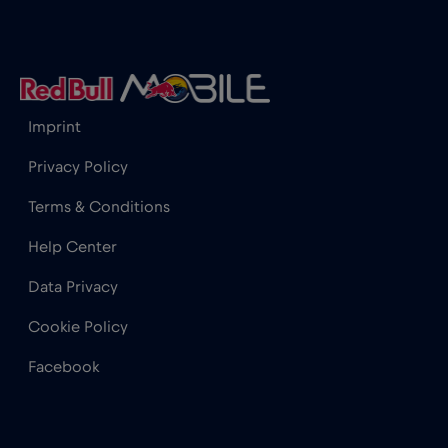
Cannes
€
,-/GB
Cape Town
€2
,-/GB
Imprint
Chad
€4
,-/GB
Privacy Policy
Terms & Conditions
Chamonix
€
,-/GB
Help Center
Charlotte, NC
€
,-/GB
Data Privacy
Cookie Policy
Chicago
€4
,-/GB
Facebook
Chile
€7
,-/GB