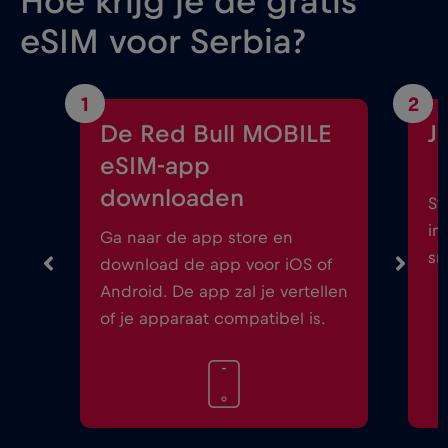
Hoe krijg je de gratis
eSIM voor Serbia?
1
2
De Red Bull MOBILE
J
eSIM-app
downloaden
St
in
Ga naar de app store en
sm
download de app voor iOS of
Android. De app zal je vertellen
of je apparaat compatibel is.