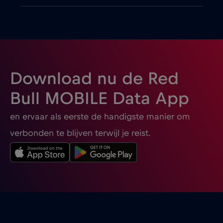
Bulgaria
€2
,-/GB
Burgas
€2
,-/GB
Download nu de Red
Cairns
€
,-/GB
Bull MOBILE Data App
en ervaar als eerste de handigste manier om
Canada
€4
,-/GB
verbonden te blijven terwijl je reist.
Canada - Noord-Amerika Voetbal 2026
€1
,-/GB
Cancun
€
,-/GB