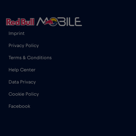
Hong Kong
€7
,-/GB
Imprint
India
€15
,-/GB
Privacy Policy
Indonesia
€4
,-/GB
Terms & Conditions
Help Center
Iraq
€6
,-/GB
Data Privacy
Irlanda
€2
,-/GB
Cookie Policy
Facebook
Islanda
€2
,-/GB
Israele
€3
,-/GB