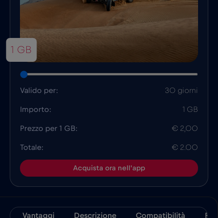
1 GB
Valido per:
30 giorni
Importo:
1 GB
Prezzo per 1 GB:
€ 2,00
Totale:
€ 2.00
Acquista ora nell'app
Vantaggi
Descrizione
Compatibilità
Fat