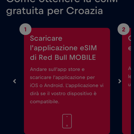
gratuita per Croazia
1
2
Scaricare
C
l’applicazione eSIM
e
di Red Bull MOBILE
Av
Andare sull’app store e
le
scaricare l’applicazione per
un
iOS o Android. L’applicazione vi
dirà se il vostro dispositivo è
compatibile.