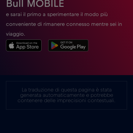
Bull MOBILE
Germania
€2
e sarai il primo a sperimentare il modo più
,-/GB
conveniente di rimanere connesso mentre sei in
Ghana
€3
,-/GB
viaggio.
Giappone
€8
,-/GB
Gibilterra
€3
,-/GB
La traduzione di questa pagina è stata
Grecia
€2
,-/GB
generata automaticamente e potrebbe
contenere delle imprecisioni contestuali.
Guatemala
€4
,-/GB
Honduras
€4
,-/GB