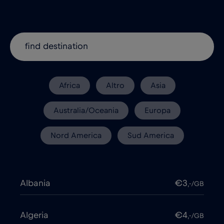
Africa
Altro
Asia
Australia/Oceania
Europa
Nord America
Sud America
Albania
€3
,-/GB
Algeria
€4
,-/GB