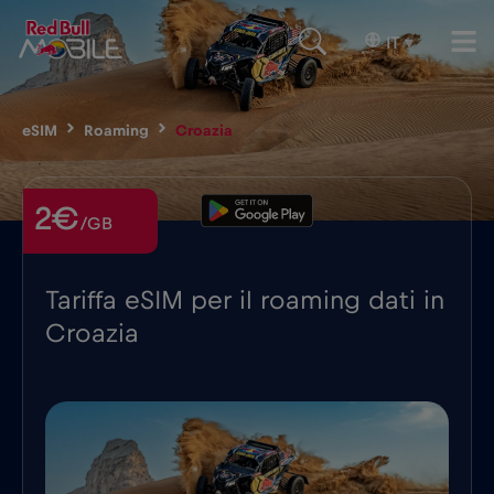
IT
▾
eSIM
Roaming
Croazia
2€
/GB
Tariffa eSIM per il roaming dati in
Croazia