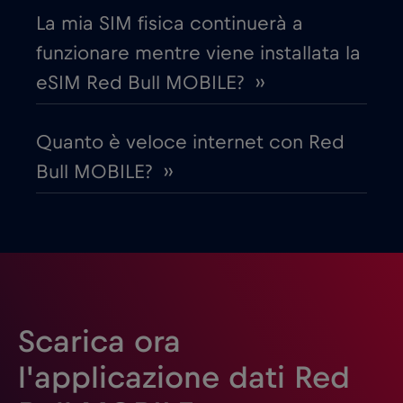
La mia SIM fisica continuerà a
Emirati Arabi Uniti (UAE)
€5
,-/GB
funzionare mentre viene installata la
eSIM Red Bull MOBILE? ››
Estonia
€2
,-/GB
Quanto è veloce internet con Red
Filippine
€12
,-/GB
Bull MOBILE? ››
Finlandia
€2
,-/GB
Francia
€2
,-/GB
Gabon
€5
,-/GB
Scarica ora
l'applicazione dati Red
Georgia
€5
,-/GB