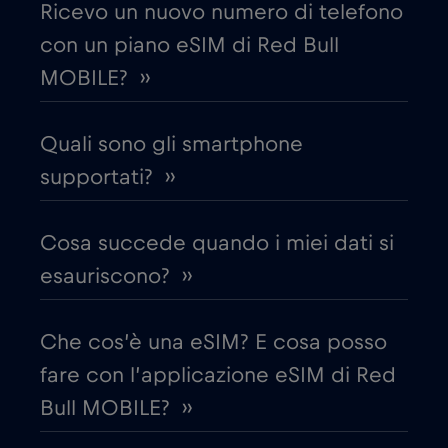
Ricevo un nuovo numero di telefono
con un piano eSIM di Red Bull
Croazia
€2
,-/GB
MOBILE? ››
Cruise & land Telenor Maritime
€18
,-/GB
Quali sono gli smartphone
Cruise only Telenor Maritime
supportati? ››
€15
,-/GB
Danimarca
€2
Cosa succede quando i miei dati si
,-/GB
esauriscono? ››
Dubai
€5
,-/GB
Che cos’è una eSIM? E cosa posso
Ecuador
€4
,-/GB
fare con l’applicazione eSIM di Red
Bull MOBILE? ››
Egitto
€12
,-/GB