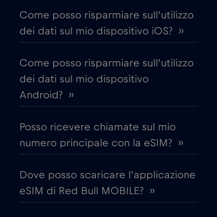
Come posso risparmiare sull’utilizzo
Chad
€4
,-/GB
dei dati sul mio dispositivo iOS? ››
Cile
€7
,-/GB
Come posso risparmiare sull’utilizzo
dei dati sul mio dispositivo
Cina
€6
,-/GB
Android? ››
Cipro
€2
,-/GB
Posso ricevere chiamate sul mio
numero principale con la eSIM? ››
Colombia
€4
,-/GB
Dove posso scaricare l’applicazione
Corea del Sud
€4
,-/GB
eSIM di Red Bull MOBILE? ››
Costa Rica
€4
,-/GB