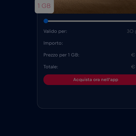
1 GB
Valido per:
30 
Importo:
Prezzo per 1 GB:
€
Totale:
€
Acquista ora nell'app