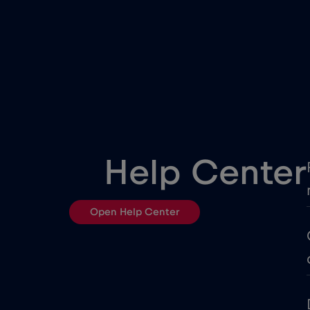
Colombia
Costa Rica
Cruise & land Telenor Marit
Danimarca
Help Center
Ecuador
Open Help Center
Emirati Arabi Uniti (UAE)
Filippine