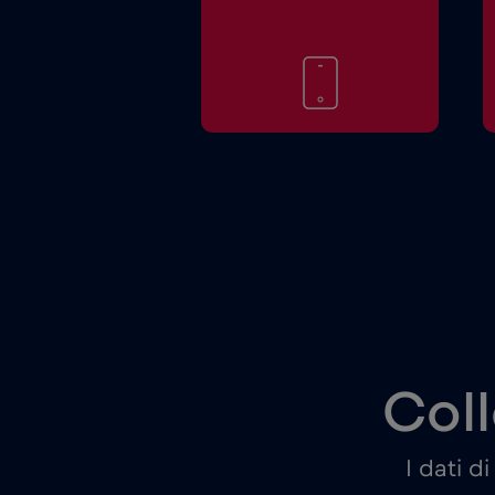
Coll
I dati d