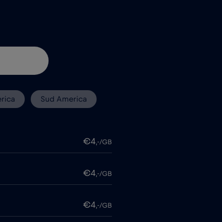
rica
Sud America
€4
,-/GB
€4
,-/GB
€4
,-/GB