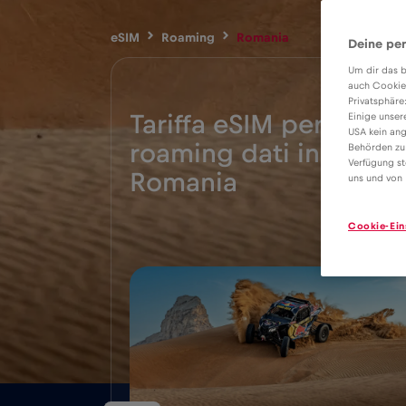
eSIM
Roaming
Romania
Deine per
Um dir das b
auch Cookie
Privatsphäre
Tariffa eSIM per il
Einige unser
USA kein ang
roaming dati in
Behörden zu
2€
Verfügung st
Romania
uns und von 
Cookie-Ein