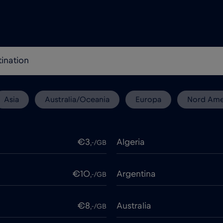
Asia
Australia/Oceania
Europa
Nord Ame
€3
Algeria
,-/GB
€10
Argentina
,-/GB
€8
Australia
,-/GB