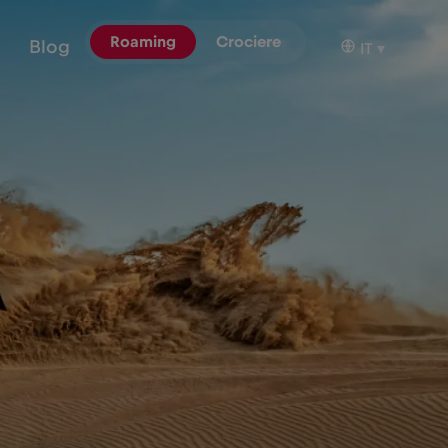
Roaming
Crociere
Blog
IT
▾