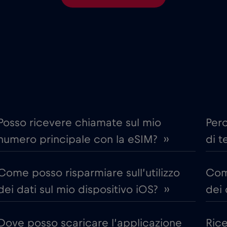
€4
Corea del Sud
,-/GB
€4
Croazia
,-/GB
ime
€18
Cruise only Telenor Mariti
,-/GB
€2
Dubai
,-/GB
Posso ricevere chiamate sul mio
Per
numero principale con la eSIM? ››
di t
€4
Egitto
,-/GB
Come posso risparmiare sull’utilizzo
Come
€5
Estonia
,-/GB
dei dati sul mio dispositivo iOS? ››
dei 
€12
Finlandia
,-/GB
Dove posso scaricare l’applicazione
Ric