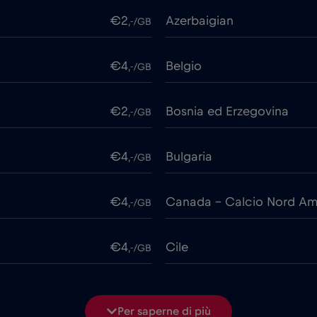
€2
Azerbaigian
,-/GB
€4
Belgio
,-/GB
€2
Bosnia ed Erzegovina
,-/GB
€4
Bulgaria
,-/GB
€4
Canada - Calcio Nord Am
,-/GB
€4
Cile
,-/GB
€6
Cipro
,-/GB
Per saperne di più