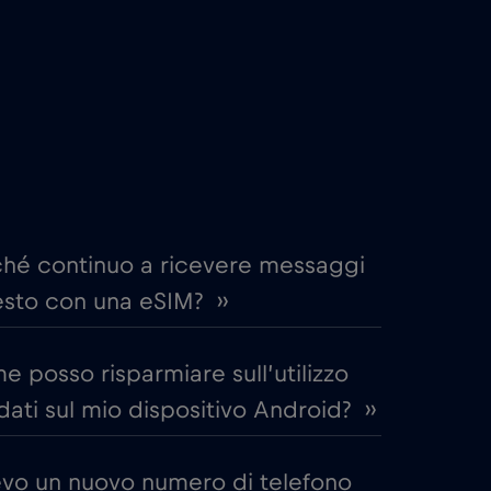
€4
,-/GB
€2
,-/GB
me
€15
,-/GB
€5
,-/GB
ché continuo a ricevere messaggi
esto con una eSIM? ››
€12
,-/GB
 posso risparmiare sull’utilizzo
€2
,-/GB
dati sul mio dispositivo Android? ››
€2
,-/GB
evo un nuovo numero di telefono