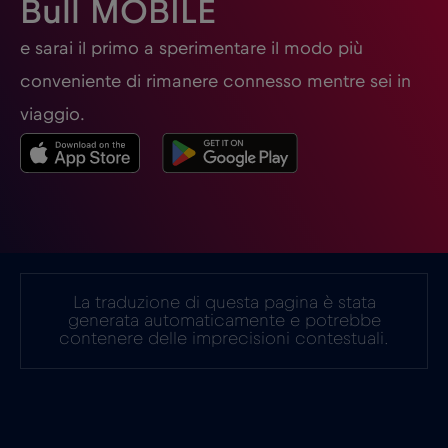
Bull MOBILE
Germania
€2
e sarai il primo a sperimentare il modo più
,-/GB
conveniente di rimanere connesso mentre sei in
Ghana
€3
,-/GB
viaggio.
Giappone
€8
,-/GB
Gibilterra
€3
,-/GB
La traduzione di questa pagina è stata
Grecia
€2
,-/GB
generata automaticamente e potrebbe
contenere delle imprecisioni contestuali.
Guatemala
€4
,-/GB
Honduras
€4
,-/GB