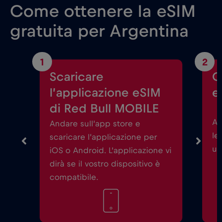
Come ottenere la eSIM
gratuita per Argentina
1
2
Scaricare
C
l’applicazione eSIM
e
di Red Bull MOBILE
Av
Andare sull’app store e
le
scaricare l’applicazione per
un
iOS o Android. L’applicazione vi
dirà se il vostro dispositivo è
compatibile.