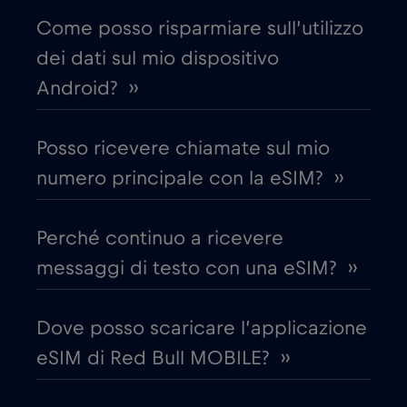
Come posso risparmiare sull’utilizzo
Chad
€4
,-/GB
dei dati sul mio dispositivo
Android? ››
Cile
€7
,-/GB
Posso ricevere chiamate sul mio
Cina
€6
,-/GB
numero principale con la eSIM? ››
Cipro
€2
,-/GB
Perché continuo a ricevere
messaggi di testo con una eSIM? ››
Colombia
€4
,-/GB
Dove posso scaricare l’applicazione
Corea del Sud
€4
,-/GB
eSIM di Red Bull MOBILE? ››
Costa Rica
€4
,-/GB