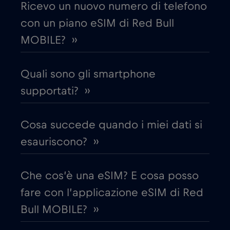
Ricevo un nuovo numero di telefono
con un piano eSIM di Red Bull
Croazia
€2
,-/GB
MOBILE? ››
Cruise & land Telenor Maritime
€18
,-/GB
Quali sono gli smartphone
Cruise only Telenor Maritime
supportati? ››
€15
,-/GB
Danimarca
€2
Cosa succede quando i miei dati si
,-/GB
esauriscono? ››
Dubai
€5
,-/GB
Che cos’è una eSIM? E cosa posso
Ecuador
€4
,-/GB
fare con l’applicazione eSIM di Red
Bull MOBILE? ››
Egitto
€12
,-/GB