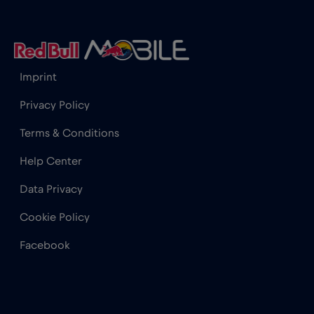
Hong Kong
€7
,-/GB
Imprint
India
€15
,-/GB
Privacy Policy
Indonesia
€4
,-/GB
Terms & Conditions
Help Center
Iraq
€6
,-/GB
Data Privacy
Irlanda
€2
,-/GB
Cookie Policy
Facebook
Islanda
€2
,-/GB
Israele
€3
,-/GB