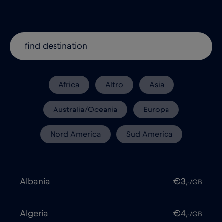
Africa
Altro
Asia
Australia/Oceania
Europa
Nord America
Sud America
Albania
€3
,-/GB
Algeria
€4
,-/GB