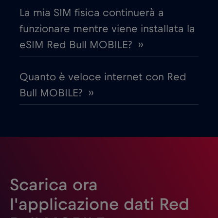
La mia SIM fisica continuerà a
Emirati Arabi Uniti (UAE)
€5
,-/GB
funzionare mentre viene installata la
eSIM Red Bull MOBILE? ››
Estonia
€2
,-/GB
Quanto è veloce internet con Red
Filippine
€12
,-/GB
Bull MOBILE? ››
Finlandia
€2
,-/GB
Francia
€2
,-/GB
Gabon
€5
,-/GB
Scarica ora
l'applicazione dati Red
Georgia
€5
,-/GB