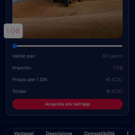
1 GB
Valido per:
30 giorni
Importo:
1 GB
Prezzo per 1 GB:
€ 4,00
Totale:
€ 4.00
Acquista ora nell'app
Vantaggi
Descrizione
Compatibilità
Fat