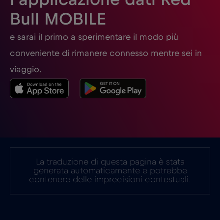
Georgia
€5
,-/GB
Bull MOBILE
Germania
€2
e sarai il primo a sperimentare il modo più
,-/GB
conveniente di rimanere connesso mentre sei in
Ghana
€3
,-/GB
viaggio.
Giappone
€8
,-/GB
Gibilterra
€3
,-/GB
La traduzione di questa pagina è stata
Grecia
€2
,-/GB
generata automaticamente e potrebbe
contenere delle imprecisioni contestuali.
Guatemala
€4
,-/GB