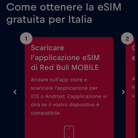
Come ottenere la eSIM
gratuita per Italia
1
2
Scaricare
C
l’applicazione eSIM
e
di Red Bull MOBILE
Av
Andare sull’app store e
le
scaricare l’applicazione per
un
iOS o Android. L’applicazione vi
dirà se il vostro dispositivo è
compatibile.