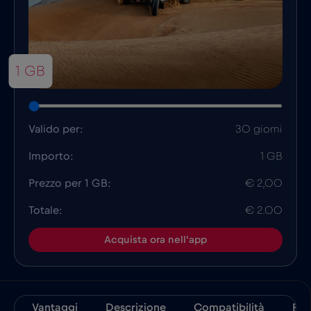
1 GB
Valido per:
30 giorni
Importo:
1 GB
Prezzo per 1 GB:
€ 2,00
Totale:
€ 2.00
Acquista ora nell'app
Vantaggi
Descrizione
Compatibilità
Fat