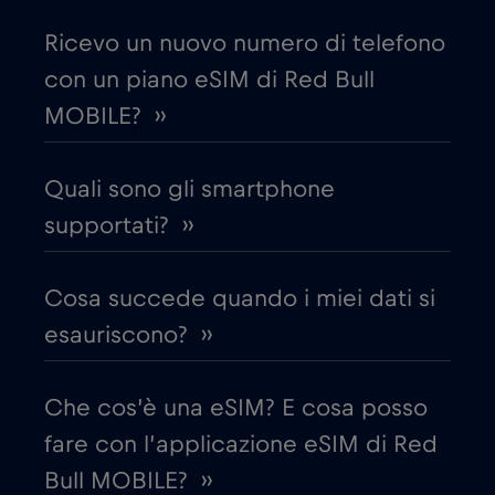
Costa Rica
€4
,-/GB
Ricevo un nuovo numero di telefono
con un piano eSIM di Red Bull
Croazia
€2
,-/GB
MOBILE? ››
Cruise & land Telenor Maritime
€18
,-/GB
Quali sono gli smartphone
Cruise only Telenor Maritime
supportati? ››
€15
,-/GB
Danimarca
€2
Cosa succede quando i miei dati si
,-/GB
esauriscono? ››
Dubai
€5
,-/GB
Che cos’è una eSIM? E cosa posso
Ecuador
€4
,-/GB
fare con l’applicazione eSIM di Red
Bull MOBILE? ››