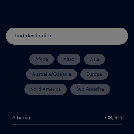
Africa
Altro
Asia
Australia/Oceania
Europa
Nord America
Sud America
Albania
€3
,-/GB