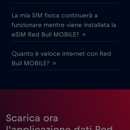
Egitto
€12
,-/GB
La mia SIM fisica continuerà a
Emirati Arabi Uniti (UAE)
€5
,-/GB
funzionare mentre viene installata la
eSIM Red Bull MOBILE? ››
Estonia
€2
,-/GB
Quanto è veloce internet con Red
Filippine
€12
,-/GB
Bull MOBILE? ››
Finlandia
€2
,-/GB
Francia
€2
,-/GB
Gabon
€5
,-/GB
Scarica ora
l'applicazione dati Red