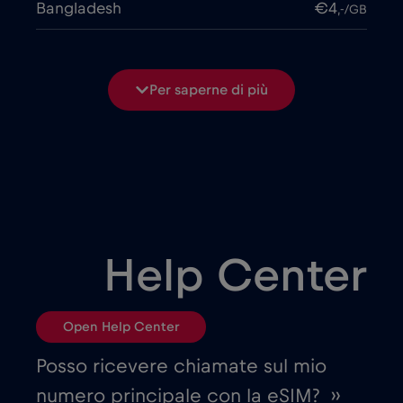
Bangladesh
€4
,-/GB
Belgio
€2
,-/GB
Per saperne di più
Bielorussia
€2
,-/GB
Bosnia ed Erzegovina
€2
,-/GB
Brasile
€4
,-/GB
Help Center
Bulgaria
€2
,-/GB
Open Help Center
Canada
€4
,-/GB
Posso ricevere chiamate sul mio
numero principale con la eSIM? ››