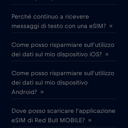
Canada - Calcio Nord America 2026
€1
,-/GB
Perché continuo a ricevere
Chad
€4
,-/GB
messaggi di testo con una eSIM? ››
Cile
€7
,-/GB
Come posso risparmiare sull’utilizzo
dei dati sul mio dispositivo iOS? ››
Cina
€6
,-/GB
Come posso risparmiare sull’utilizzo
Cipro
€2
,-/GB
dei dati sul mio dispositivo
Android? ››
Colombia
€4
,-/GB
Dove posso scaricare l’applicazione
Corea del Sud
€4
,-/GB
eSIM di Red Bull MOBILE? ››