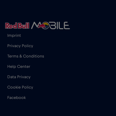
Honduras
€4
,-/GB
Hong Kong
€7
,-/GB
Imprint
India
€15
,-/GB
Privacy Policy
Indonesia
€4
,-/GB
Terms & Conditions
Help Center
Iraq
€6
,-/GB
Data Privacy
Irlanda
€2
,-/GB
Cookie Policy
Facebook
Islanda
€2
,-/GB