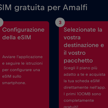
IM gratuita per Amalfi
3
Configurazione
Selezionate la
della eSIM
vostra
destinazione e
il vostro
Avviare l’applicazione
pacchetto
e seguire le istruzioni
Scegli il piano più
per configurare una
adatto a te e acquista
eSIM sullo
la tua scheda eSIM
smartphone.
direttamente nell’app.
I primi 100MB sono
completamente
gratuiti!