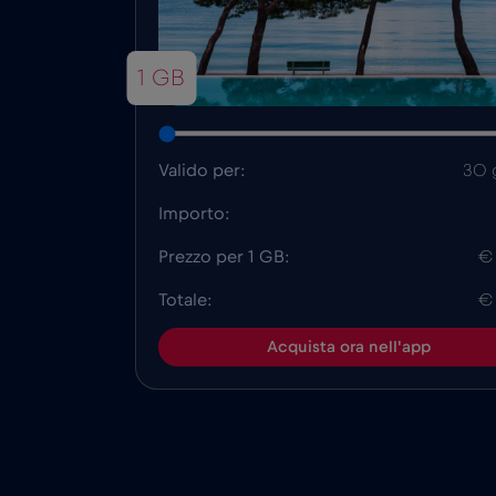
1 GB
Valido per:
30 
Importo:
Prezzo per 1 GB:
€
Totale:
€
Acquista ora nell'app