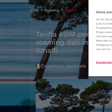
eSIM
Roaming
Amalfi
Deine per
Um dir das b
auch Cookie
Privatsphäre
Tariffa eSIM per il
Einige unser
USA kein ang
roaming dati in
Behörden zu
2€
Verfügung st
Amalfi
uns und von 
Cookie-Ein
Copertura nazionale