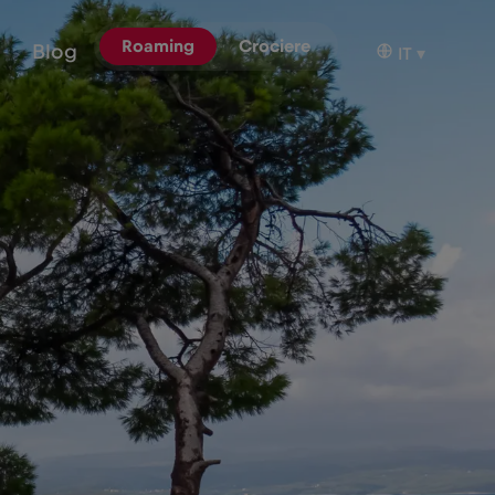
Roaming
Crociere
Blog
IT
▾