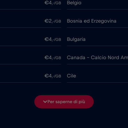
€4
Belgio
,-/GB
€2
Bosnia ed Erzegovina
,-/GB
€4
Bulgaria
,-/GB
€4
Canada - Calcio Nord Am
,-/GB
€4
Cile
,-/GB
€6
Cipro
,-/GB
Per saperne di più
€4
Corea del Sud
,-/GB