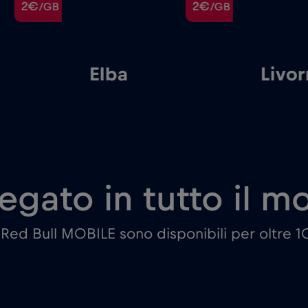
2€
2€
/GB
/GB
Elba
Livo
egato in tutto il 
i Red Bull MOBILE sono disponibili per oltre 