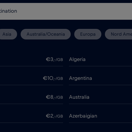
Asia
Australia/Oceania
Europa
Nord Ame
€3
Algeria
,-/GB
€10
Argentina
,-/GB
€8
Australia
,-/GB
€2
Azerbaigian
,-/GB