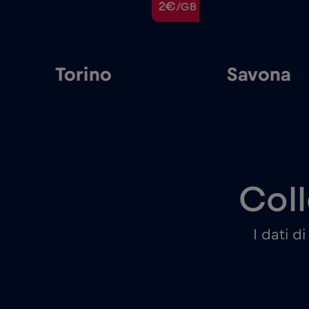
€
2€
/GB
/GB
Torino
Savona
Coll
I dati d