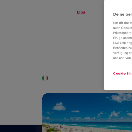
eSIM
Roaming
Elba
Deine per
Um dir das b
auch Cookie
Privatsphäre
Tariffa eSIM per il
Einige unser
USA kein ang
roaming dati in
Behörden zu
2€
Verfügung st
Elba
uns und von 
Cookie-Ein
Copertura nazionale