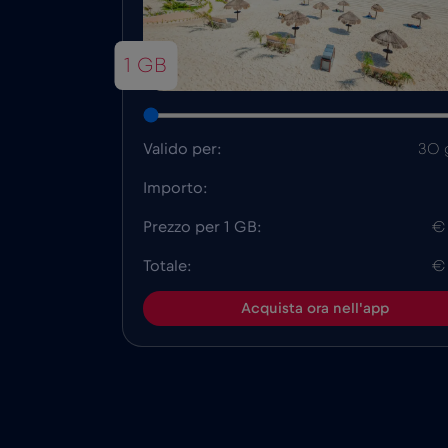
1 GB
Valido per:
30 
Importo:
Prezzo per 1 GB:
€
Totale:
€
Acquista ora nell'app