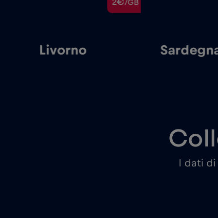
€
2€
/GB
/GB
Livorno
Sardegn
Coll
I dati d