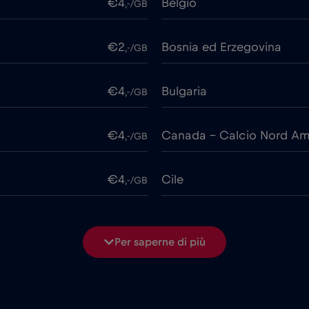
€4
Belgio
,-/GB
€2
Bosnia ed Erzegovina
,-/GB
€4
Bulgaria
,-/GB
€4
Canada - Calcio Nord Am
,-/GB
€4
Cile
,-/GB
€6
Cipro
,-/GB
Per saperne di più
€4
Corea del Sud
,-/GB