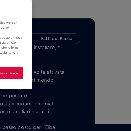
weise werden
 deine
 derzeit in den
Compatibilità
Fatti del Paese
f durch US-
LE, facile da installare, e
tsbehelfe zur
 Website von
n tutta l’Elba.
di base. Una volta attivata
ies zulassen
 a connettervi al mondo
i roaming.
e, impostare
vostri account di social
tri familiari e amici in
a basso costo per l’Elba,