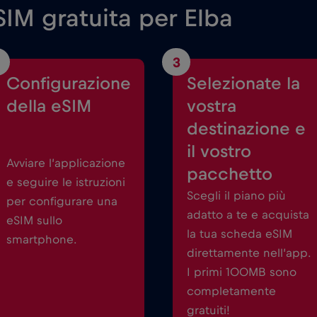
IM gratuita per Elba
3
Configurazione
Selezionate la
della eSIM
vostra
destinazione e
il vostro
Avviare l’applicazione
pacchetto
e seguire le istruzioni
Scegli il piano più
per configurare una
adatto a te e acquista
eSIM sullo
la tua scheda eSIM
smartphone.
direttamente nell’app.
I primi 100MB sono
completamente
gratuiti!