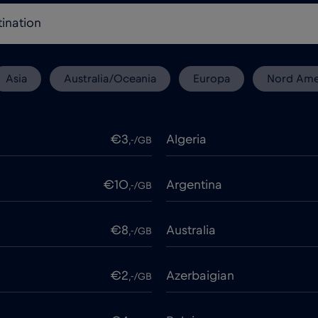
Asia
Australia/Oceania
Europa
Nord Ame
€3
Algeria
,-/GB
€10
Argentina
,-/GB
€8
Australia
,-/GB
€2
Azerbaigian
,-/GB