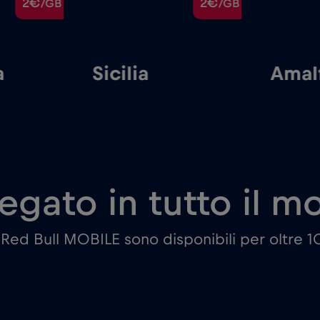
2€
2€
/GB
/GB
a
Sicilia
Amal
egato in tutto il 
i Red Bull MOBILE sono disponibili per oltre 