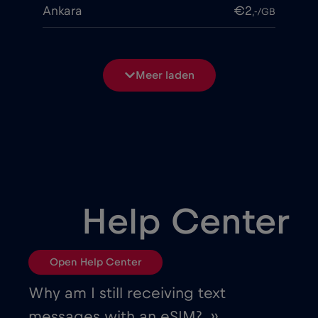
Ankara
€2
,-/GB
Antalya
€2
,-/GB
Meer laden
Antwerp
€
,-/GB
Argentina
€4
,-/GB
Armenia
€8
,-/GB
Help Center
Athens
€2
,-/GB
Open Help Center
Atlanta
€
,-/GB
Why am I still receiving text
messages with an eSIM? ››