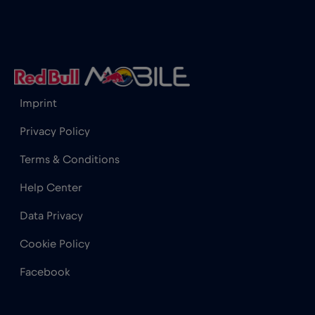
Cannes
€
,-/GB
Cape Town
€2
,-/GB
Imprint
Chad
€4
,-/GB
Privacy Policy
Terms & Conditions
Chamonix
€
,-/GB
Help Center
Charlotte, NC
€
,-/GB
Data Privacy
Cookie Policy
Chicago
€4
,-/GB
Facebook
Chile
€7
,-/GB