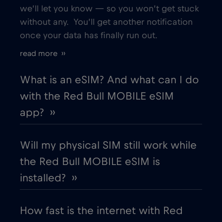
Bologna
€
we’ll let you know — so you won’t get stuck
,-/GB
without any. You’ll get another notification
once your data has finally run out.
Bordeaux
€
,-/GB
read more ››
Bosnia and Herzegovina
€2
,-/GB
What is an eSIM? And what can I do
with the Red Bull MOBILE eSIM
Boston
€
,-/GB
app? ››
Brasil
€4
,-/GB
Will my physical SIM still work while
the Red Bull MOBILE eSIM is
Brasilia
€
,-/GB
installed? ››
Brussels
€
,-/GB
How fast is the internet with Red