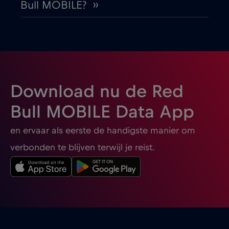
Bull MOBILE? ››
Buenos Aires
€
,-/GB
Bulgaria
€2
,-/GB
Burgas
€2
,-/GB
Download nu de Red
Cairns
€
,-/GB
Bull MOBILE Data App
en ervaar als eerste de handigste manier om
Canada
€4
,-/GB
verbonden te blijven terwijl je reist.
Canada - Noord-Amerika Voetbal 2026
€1
,-/GB
Cancun
€
,-/GB