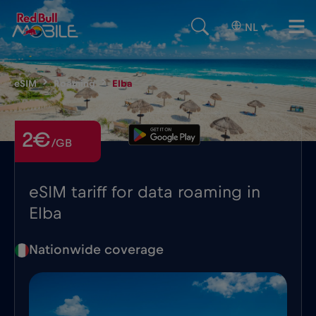
NL
▾
eSIM
Roaming
Elba
2€
/GB
eSIM tariff for data roaming in
Elba
Nationwide coverage