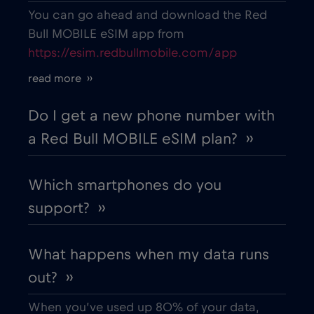
Belarus
€2
,-/GB
You can go ahead and download the Red
Bull MOBILE eSIM app from
https://esim.redbullmobile.com/app
Belgium
€2
,-/GB
read more ››
Belgrade
€2
,-/GB
Do I get a new phone number with
a Red Bull MOBILE eSIM plan? ››
Berat
€
,-/GB
Which smartphones do you
Berlin
€
,-/GB
support? ››
Bilbao
€
,-/GB
What happens when my data runs
out? ››
Bloemfontein
€2
,-/GB
When you’ve used up 80% of your data,