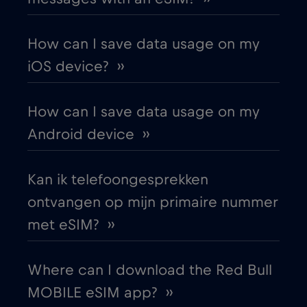
Australia
€4
,-/GB
How can I save data usage on my
Austria
€2
,-/GB
iOS device? ››
Azerbaijan
€8
,-/GB
How can I save data usage on my
Android device ››
Bangkok
€
,-/GB
Kan ik telefoongesprekken
Bangladesh
€4
,-/GB
ontvangen op mijn primaire nummer
met eSIM? ››
Barcelona
€3
,-/GB
Where can I download the Red Bull
Beijing
€
,-/GB
MOBILE eSIM app? ››