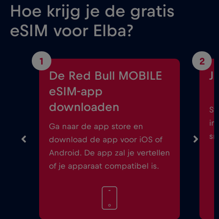
Hoe krijg je de gratis
eSIM voor Elba?
1
2
De Red Bull MOBILE
J
eSIM-app
downloaden
St
in
Ga naar de app store en
sm
download de app voor iOS of
Android. De app zal je vertellen
of je apparaat compatibel is.