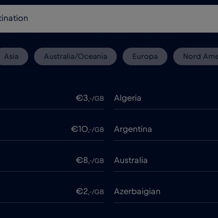
Asia
Australia/Oceania
Europa
Nord Ame
€3
Algeria
,-/GB
€10
Argentina
,-/GB
€8
Australia
,-/GB
€2
Azerbaigian
,-/GB