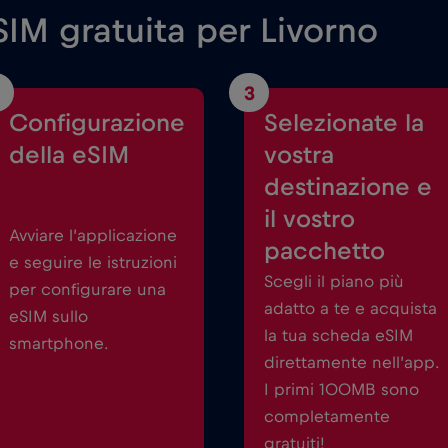
IM gratuita per Livorno
3
Configurazione
Selezionate la
della eSIM
vostra
destinazione e
il vostro
Avviare l’applicazione
pacchetto
e seguire le istruzioni
Scegli il piano più
per configurare una
adatto a te e acquista
eSIM sullo
la tua scheda eSIM
smartphone.
direttamente nell’app.
I primi 100MB sono
completamente
gratuiti!