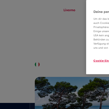
eSIM
Roaming
Livorno
Deine per
Um dir das b
auch Cookie
Privatsphäre
Tariffa eSIM per il
Einige unser
USA kein ang
roaming dati in
Behörden zu
2€
Verfügung st
Livorno
uns und von 
Cookie-Ein
Copertura nazionale