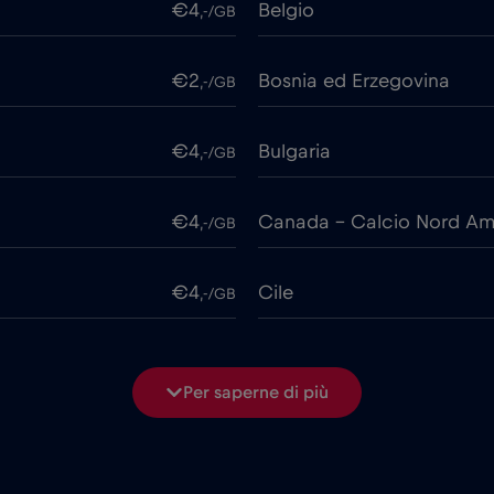
€4
Belgio
,-/GB
€2
Bosnia ed Erzegovina
,-/GB
€4
Bulgaria
,-/GB
€4
Canada - Calcio Nord Am
,-/GB
€4
Cile
,-/GB
€6
Cipro
,-/GB
Per saperne di più
€4
Corea del Sud
,-/GB