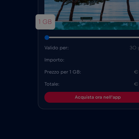
1 GB
Valido per:
30 
Importo:
Prezzo per 1 GB:
€
Totale:
€
Acquista ora nell'app