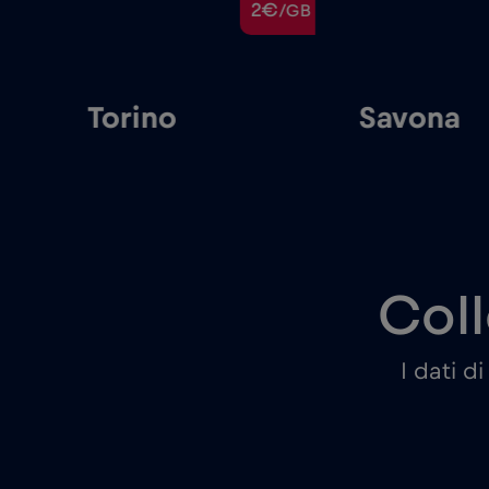
€
2€
/GB
/GB
Torino
Savona
Coll
I dati d