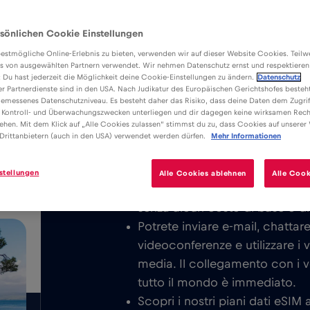
sönlichen Cookie Einstellungen
estmögliche Online-Erlebnis zu bieten, verwenden wir auf dieser Website Cookies. Teil
s von ausgewählten Partnern verwendet. Wir nehmen Datenschutz ernst und respektieren
: Du hast jederzeit die Möglichkeit deine Cookie-Einstellungen zu ändern.
Datenschutz
er Partnerdienste sind in den USA. Nach Judikatur des Europäischen Gerichtshofes besteht
Vantaggi
Descrizione
emessenes Datenschutzniveau. Es besteht daher das Risiko, dass deine Daten dem Zugrif
Scarica l’applicazione Red Bull MOBI
 Kontroll- und Überwachungszwecken unterliegen und dir dagegen keine wirksamen Rech
/GB
ehen. Mit dem Klick auf „Alle Cookies zulassen“ stimmst du zu, dass Cookies auf unserer
goditi Internet mobile illimitato a o i
Drittanbietern (auch in den USA) verwendet werden dürfen.
Mehr Informationen
Non addebitiamo mai un costo 
stellungen
Alle Cookies ablehnen
Alle Cook
la scheda eSIM, sarete pronti
senza alcun costo di base o d
Potrete inviare e-mail, chattar
videoconferenze e utilizzare i 
media. Il collegamento con i vos
tutto il mondo è immediato.
Scopri i nostri piani dati eSIM