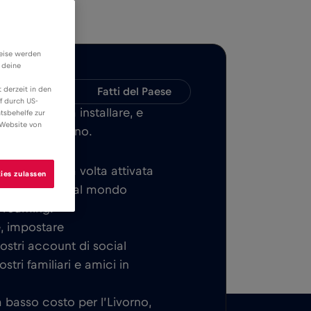
weise werden
 deine
 derzeit in den
Compatibilità
Fatti del Paese
f durch US-
LE, facile da installare, e
tsbehelfe zur
 Website von
n tutta l’Livorno.
di base. Una volta attivata
ies zulassen
 a connettervi al mondo
i roaming.
e, impostare
vostri account di social
tri familiari e amici in
 a basso costo per l’Livorno,