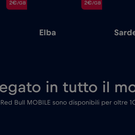
2€
2€
/GB
/GB
Elba
Sard
egato in tutto il 
i Red Bull MOBILE sono disponibili per oltre 