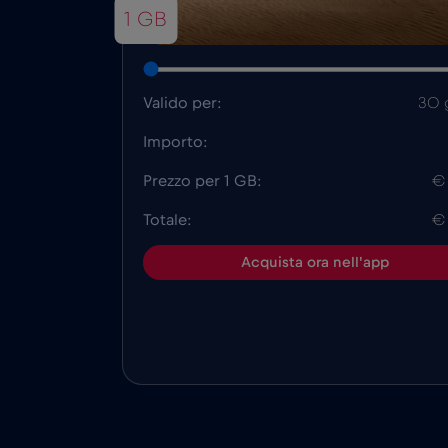
1 GB
Valido per:
30 
Importo:
Prezzo per 1 GB:
€
Totale:
€
Acquista ora nell'app