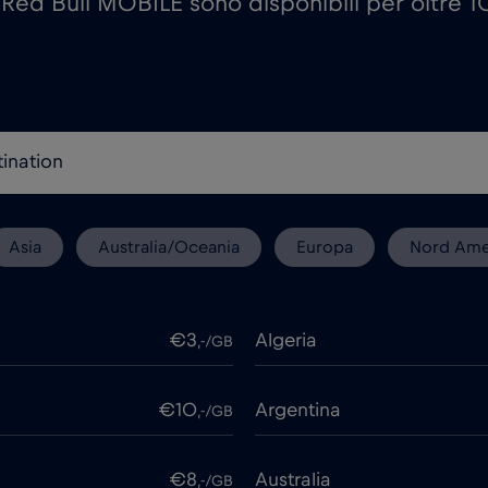
i Red Bull MOBILE sono disponibili per oltre 
Asia
Australia/Oceania
Europa
Nord Ame
€3
Algeria
,-/GB
€10
Argentina
,-/GB
€8
Australia
,-/GB