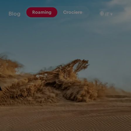
Roaming
Crociere
Blog
IT
▾