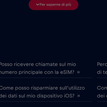
Per saperne di più
€4
Corea del Sud
,-/GB
€4
Croazia
,-/GB
ime
€18
Cruise only Telenor Mariti
,-/GB
€2
Dubai
,-/GB
Posso ricevere chiamate sul mio
Per
numero principale con la eSIM? ››
di t
€4
Egitto
,-/GB
Come posso risparmiare sull’utilizzo
Come
€5
Estonia
,-/GB
dei dati sul mio dispositivo iOS? ››
dei 
€12
Finlandia
,-/GB