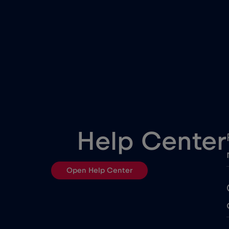
Colombia
Costa Rica
Cruise & land Telenor Marit
Danimarca
Help Center
Ecuador
Open Help Center
Emirati Arabi Uniti (UAE)
Filippine