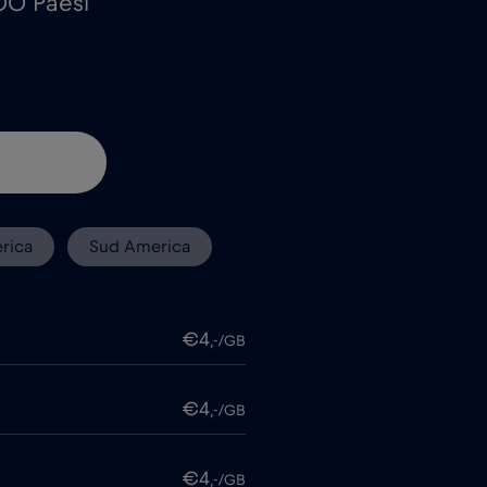
100 Paesi
rica
Sud America
€4
,-/GB
€4
,-/GB
€4
,-/GB