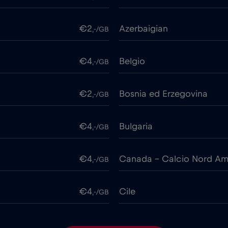
€2
Azerbaigian
,-/GB
€4
Belgio
,-/GB
€2
Bosnia ed Erzegovina
,-/GB
€4
Bulgaria
,-/GB
€4
Canada - Calcio Nord Am
,-/GB
€4
Cile
,-/GB
€6
Cipro
,-/GB