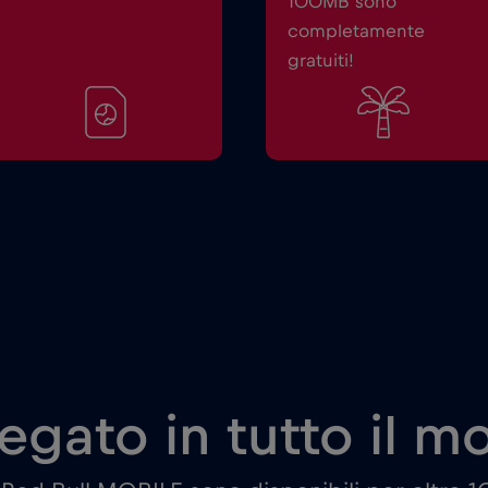
100MB sono
completamente
gratuiti!
egato in tutto il 