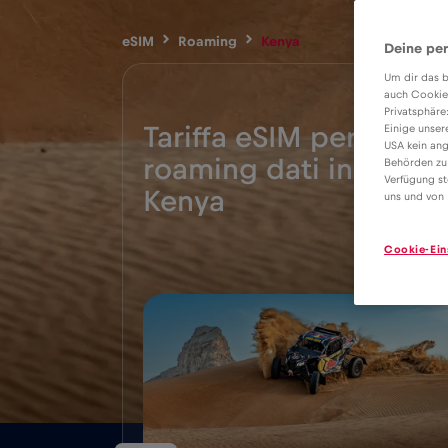
eSIM
Roaming
Kenya
Deine per
Um dir das b
auch Cookie
Privatsphäre
Tariffa eSIM per il
Einige unser
USA kein ang
roaming dati in
Behörden zu
4€
Verfügung st
Kenya
uns und von 
Cookie-Ein