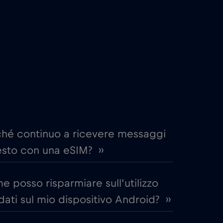
€4
,-/GB
€2
,-/GB
me
€15
,-/GB
€5
,-/GB
ché continuo a ricevere messaggi
esto con una eSIM? ››
€12
,-/GB
 posso risparmiare sull’utilizzo
€2
,-/GB
dati sul mio dispositivo Android? ››
€2
,-/GB