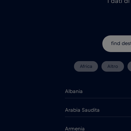
I dati d
Africa
Altro
Albania
Arabia Saudita
Armenia