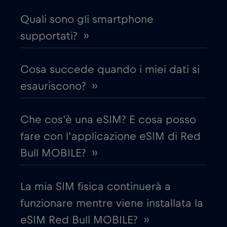
Costa Rica
€4
,-/GB
Quali sono gli smartphone
Croazia
€2
supportati? ››
,-/GB
Cruise & land Telenor Maritime
€18
,-/GB
Cosa succede quando i miei dati si
esauriscono? ››
Cruise only Telenor Maritime
€15
,-/GB
Che cos’è una eSIM? E cosa posso
Danimarca
€2
,-/GB
fare con l’applicazione eSIM di Red
Bull MOBILE? ››
Dubai
€5
,-/GB
La mia SIM fisica continuerà a
Ecuador
€4
,-/GB
funzionare mentre viene installata la
eSIM Red Bull MOBILE? ››