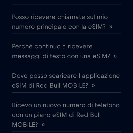
€1
,-/GB
Posso ricevere chiamate sul mio
Chad
€4
,-/GB
numero principale con la eSIM? ››
Cile
€7
,-/GB
Perché continuo a ricevere
messaggi di testo con una eSIM? ››
Cina
€6
,-/GB
Dove posso scaricare l’applicazione
Cipro
€2
,-/GB
eSIM di Red Bull MOBILE? ››
Colombia
€4
,-/GB
Ricevo un nuovo numero di telefono
con un piano eSIM di Red Bull
Corea del Sud
€4
,-/GB
MOBILE? ››