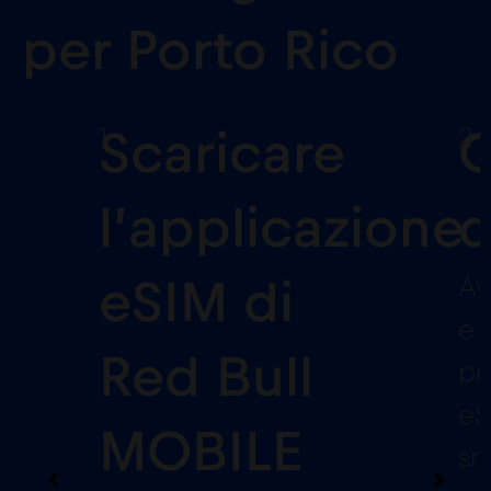
per Porto Rico
1
2
Scaricare
C
l’applicazione
d
Av
eSIM di
e 
Red Bull
pe
eS
MOBILE
sm