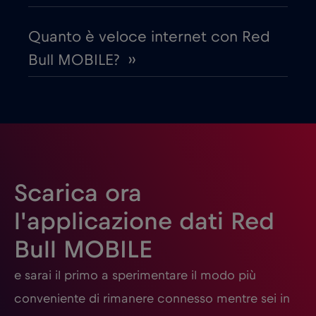
Egitto
€12
,-/GB
Quanto è veloce internet con Red
Emirati Arabi Uniti (UAE)
€5
,-/GB
Bull MOBILE? ››
Estonia
€2
,-/GB
Filippine
€12
,-/GB
Finlandia
€2
,-/GB
Scarica ora
l'applicazione dati Red
Francia
€2
,-/GB
Bull MOBILE
Gabon
€5
,-/GB
e sarai il primo a sperimentare il modo più
conveniente di rimanere connesso mentre sei in