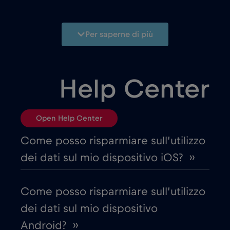
Belgio
€2
,-/GB
Per saperne di più
Bielorussia
€2
,-/GB
Help Center
Bosnia ed Erzegovina
€2
,-/GB
Open Help Center
Brasile
€4
,-/GB
Come posso risparmiare sull’utilizzo
Bulgaria
€2
,-/GB
dei dati sul mio dispositivo iOS? ››
Canada
€4
,-/GB
Come posso risparmiare sull’utilizzo
dei dati sul mio dispositivo
Canada - Calcio Nord America 2026
Android? ››