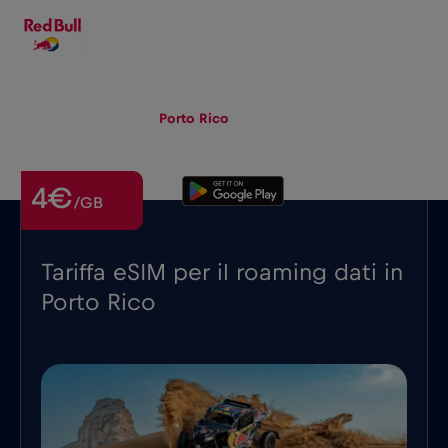
IT
▾
eSIM
Roaming
Porto Rico
4€
/GB
Tariffa eSIM per il roaming dati in
Porto Rico