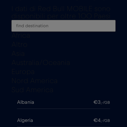
I dati di Red Bull MOBILE sono
disponibili per oltre 100 Paesi
Africa
Altro
Asia
Australia/Oceania
Europa
Nord America
Sud America
Albania
€3
,-/GB
Algeria
€4
,-/GB