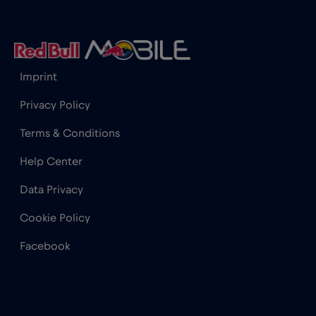
Hong Kong
€7
,-/GB
Imprint
India
€15
,-/GB
Privacy Policy
Indonesia
€4
,-/GB
Terms & Conditions
Help Center
Iraq
€6
,-/GB
Data Privacy
Irlanda
€2
,-/GB
Cookie Policy
Facebook
Islanda
€2
,-/GB
Israele
€3
,-/GB