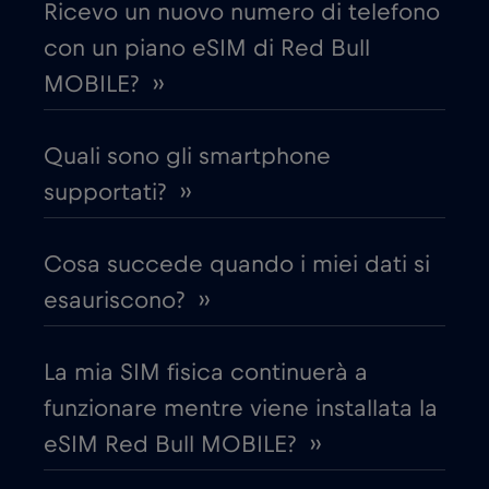
Ricevo un nuovo numero di telefono
con un piano eSIM di Red Bull
Croazia
€2
,-/GB
MOBILE? ››
Cruise & land Telenor Maritime
€18
,-/GB
Quali sono gli smartphone
Cruise only Telenor Maritime
supportati? ››
€15
,-/GB
Danimarca
€2
Cosa succede quando i miei dati si
,-/GB
esauriscono? ››
Dubai
€5
,-/GB
La mia SIM fisica continuerà a
Ecuador
€4
,-/GB
funzionare mentre viene installata la
eSIM Red Bull MOBILE? ››
Egitto
€12
,-/GB