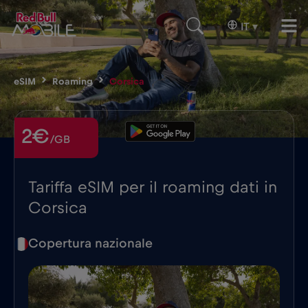
IT
▾
eSIM
Roaming
Corsica
2€
/GB
Tariffa eSIM per il roaming dati in
Corsica
Copertura nazionale