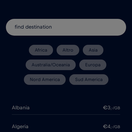
Africa
Altro
Asia
Australia/Oceania
Europa
Nord America
Sud America
Albania
€3
,-/GB
Algeria
€4
,-/GB