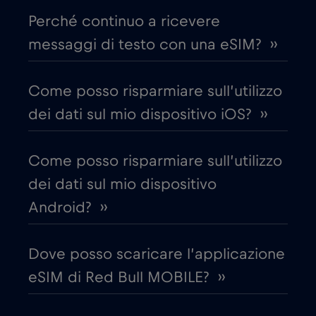
Perché continuo a ricevere
Chad
€4
,-/GB
messaggi di testo con una eSIM? ››
Cile
€7
,-/GB
Come posso risparmiare sull’utilizzo
dei dati sul mio dispositivo iOS? ››
Cina
€6
,-/GB
Come posso risparmiare sull’utilizzo
Cipro
€2
,-/GB
dei dati sul mio dispositivo
Android? ››
Colombia
€4
,-/GB
Dove posso scaricare l’applicazione
Corea del Sud
€4
,-/GB
eSIM di Red Bull MOBILE? ››
Costa Rica
€4
,-/GB