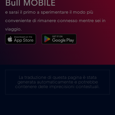
Bull MOBILE
Germania
€2
e sarai il primo a sperimentare il modo più
,-/GB
conveniente di rimanere connesso mentre sei in
Ghana
€3
,-/GB
viaggio.
Giappone
€8
,-/GB
Gibilterra
€3
,-/GB
La traduzione di questa pagina è stata
Grecia
€2
,-/GB
generata automaticamente e potrebbe
contenere delle imprecisioni contestuali.
Guatemala
€4
,-/GB
Honduras
€4
,-/GB