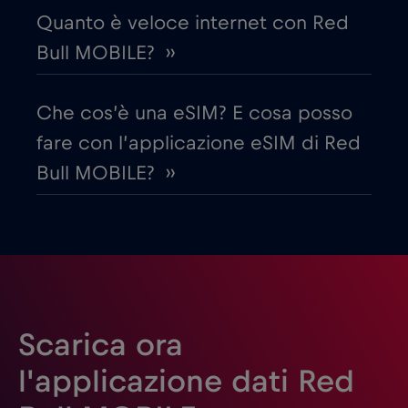
Quanto è veloce internet con Red
Emirati Arabi Uniti (UAE)
€5
,-/GB
Bull MOBILE? ››
Estonia
€2
,-/GB
Che cos’è una eSIM? E cosa posso
fare con l’applicazione eSIM di Red
Filippine
€12
,-/GB
Bull MOBILE? ››
Finlandia
€2
,-/GB
Francia
€2
,-/GB
Gabon
€5
,-/GB
Scarica ora
l'applicazione dati Red
Georgia
€5
,-/GB