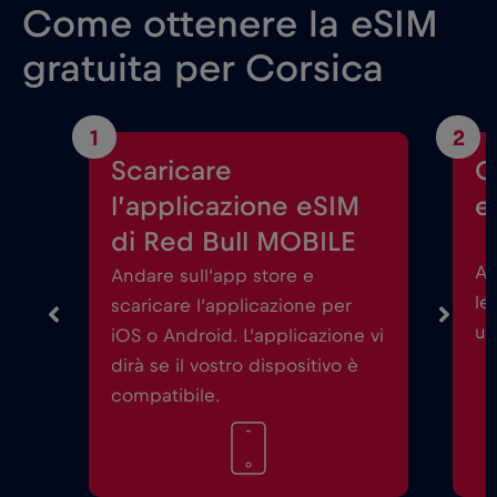
Come ottenere la eSIM
gratuita per Corsica
1
2
Scaricare
C
l’applicazione eSIM
e
di Red Bull MOBILE
Av
Andare sull’app store e
le
scaricare l’applicazione per
un
iOS o Android. L’applicazione vi
dirà se il vostro dispositivo è
compatibile.