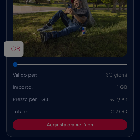
1 GB
Valido per:
30 giorni
Importo:
1 GB
Prezzo per 1 GB:
€ 2,00
Totale:
€ 2.00
Acquista ora nell'app