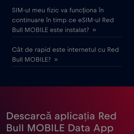
Danemarca
€2
,-/GB
SIM-ul meu fizic va funcționa în
continuare în timp ce eSIM-ul Red
Dubai
€5
,-/GB
Bull MOBILE este instalat? ››
Ecuador
€4
,-/GB
Cât de rapid este internetul cu Red
Bull MOBILE? ››
Egipt
€12
,-/GB
Elveția
€5
,-/GB
Emiratele Arabe Unite (EAU)
€5
,-/GB
Descarcă aplicația Red
Estonia
€2
,-/GB
Bull MOBILE Data App