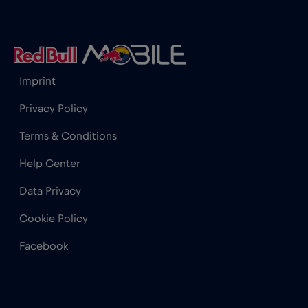
Gibraltar
€3
,-/GB
Grecia
€2
,-/GB
Imprint
Guatemala
€4
,-/GB
Privacy Policy
Terms & Conditions
Honduras
€4
,-/GB
Help Center
Hong Kong
€7
Data Privacy
,-/GB
Cookie Policy
India
€15
,-/GB
Facebook
Indonezia
€4
,-/GB