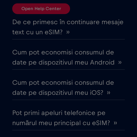
Open Help Center
Bulgaria
€2
,-/GB
De ce primesc în continuare mesaje
text cu un eSIM? ››
Canada
€4
,-/GB
Cum pot economisi consumul de
Canada - America de Nord Fotbal 2026
date pe dispozitivul meu Android ››
€1
,-/GB
Cum pot economisi consumul de
Chile
€7
,-/GB
date pe dispozitivul meu iOS? ››
China
€6
,-/GB
Pot primi apeluri telefonice pe
numărul meu principal cu eSIM? ››
Ciad
€4
,-/GB