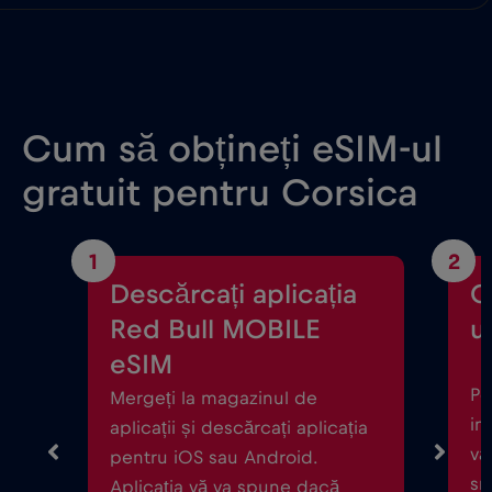
Cum să obțineți eSIM-ul
gratuit pentru Corsica
1
2
Descărcați aplicația
C
Red Bull MOBILE
ul
eSIM
Po
Mergeți la magazinul de
in
aplicații și descărcați aplicația
vă
pentru iOS sau Android.
sm
Aplicația vă va spune dacă