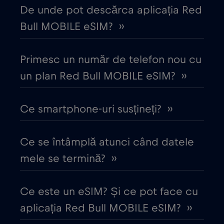
De unde pot descărca aplicația Red
Cipru
€2
,-/GB
Bull MOBILE eSIM? ››
Columbia
€4
,-/GB
Primesc un număr de telefon nou cu
Coreea de Sud
un plan Red Bull MOBILE eSIM? ››
€4
,-/GB
Costa Rica
€4
Ce smartphone-uri susțineți? ››
,-/GB
Croația
€2
,-/GB
Ce se întâmplă atunci când datele
mele se termină? ››
Cruise & land Telenor Maritime
€18
,-/GB
Ce este un eSIM? Și ce pot face cu
Cruise only Telenor Maritime
€15
,-/GB
aplicația Red Bull MOBILE eSIM? ››