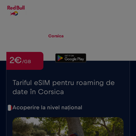
RO
▾
eSIM
Roaming
Corsica
2€
/GB
Tariful eSIM pentru roaming de
date în Corsica
Acoperire la nivel național