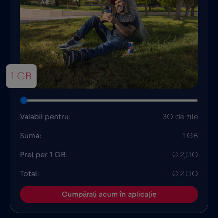
1 GB
Valabil pentru:
30 de zile
Suma:
1 GB
Preț per 1 GB:
€ 2,00
Total:
€ 2.00
Cumpărați acum în aplicație