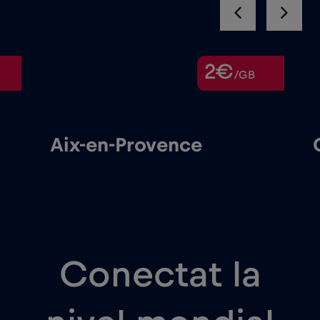
2€
/GB
Aix-en-Provence
Cann
Conectat la