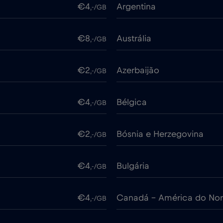
€4
Argentina
,-/GB
€8
Austrália
,-/GB
€2
Azerbaijão
,-/GB
€4
Bélgica
,-/GB
€2
Bósnia e Herzegovina
,-/GB
€4
Bulgária
,-/GB
€4
Canadá - América do Nor
,-/GB