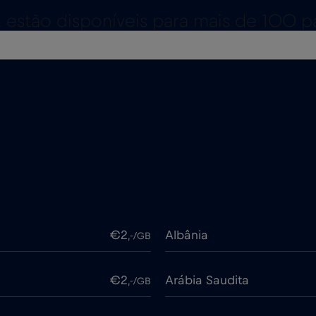
estão disponíveis para mais de 100 p
€2
Albânia
,-/GB
€2
Arábia Saudita
,-/GB