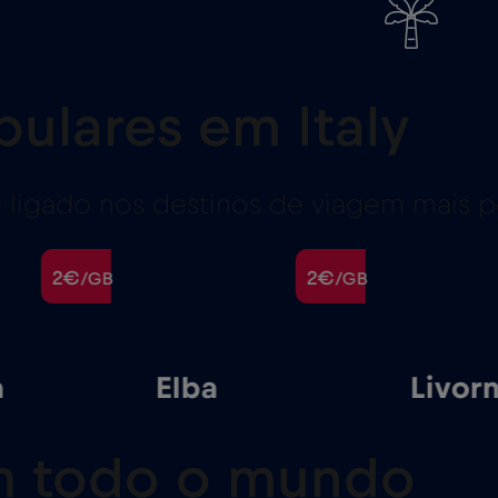
ulares em Italy
ligado nos destinos de viagem mais po
2€
2€
/GB
/GB
a
Elba
Livor
 todo o mundo