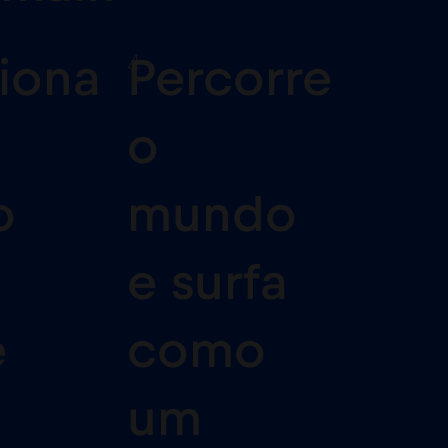
4
iona
Percorre
o
o
mundo
u
e surfa
e
como
um