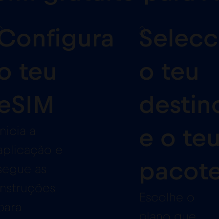
2
3
Configura
Selecc
o teu
o teu
eSIM
destin
Inicia a
e o te
aplicação e
pacot
segue as
instruções
Escolhe o
para
plano que