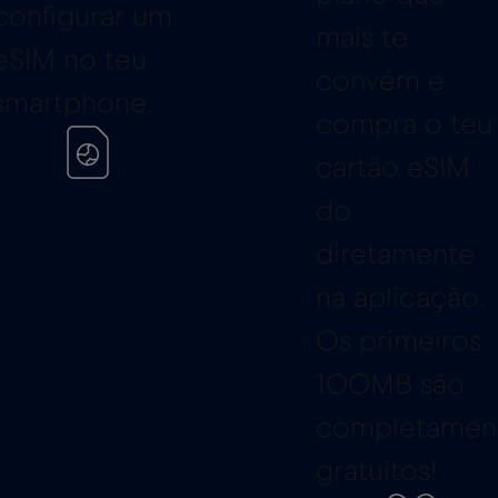
configurar um
mais te
eSIM no teu
convém e
smartphone.
compra o teu
cartão eSIM
do
diretamente
na aplicação.
Os primeiros
100MB são
completamen
gratuitos!