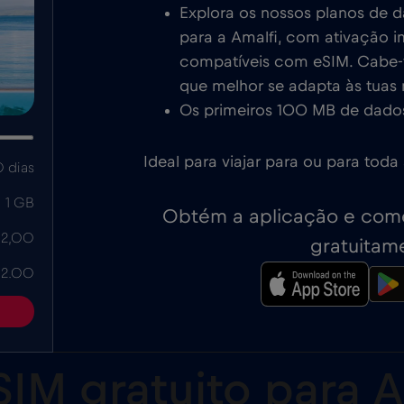
Explora os nossos planos de 
para a Amalfi, com ativação i
compatíveis com eSIM. Cabe-te
que melhor se adapta às tuas
Os primeiros 100 MB de dados
Ideal para viajar para ou para toda 
 dias
1 GB
Obtém a aplicação e come
 2,00
gratuitam
 2.00
IM gratuito para A