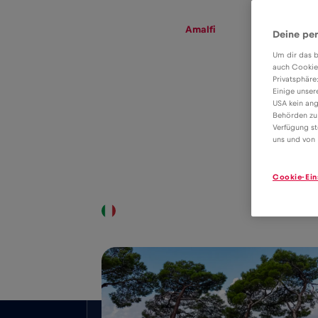
eSIM
Roaming
Amalfi
Deine per
Um dir das b
auch Cookie
Privatsphäre
Tarifa eSIM para
Einige unser
USA kein ang
dados em
Behörden zu
Verfügung st
2€
roaming na
uns und von 
Amalfi
Cookie-Ein
Cobertura a nível nacional