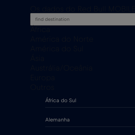
Os dados do Red Bull MOBILE 
África
América do Norte
América do Sul
Ásia
Austrália/Oceânia
Europa
Outros
África do Sul
Alemanha