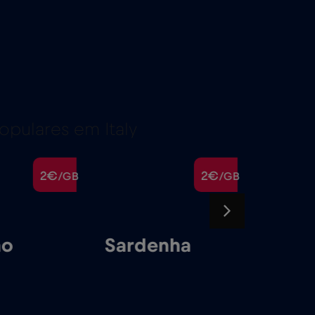
pulares em Italy
2€
2€
/GB
/GB
no
Sardenha
Sicíli