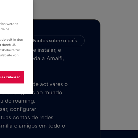
weise werden
 deine
 derzeit in den
bilidade
Factos sobre o país
f durch US-
ILE, fácil de instalar, e
tsbehelfe zur
 Website von
da em ou em toda a Amalfi,
ies zulassen
ca. Depois de activares o
 para te ligares ao mundo
ou de roaming.
sar, configurar
s tuas contas de redes
família e amigos em todo o