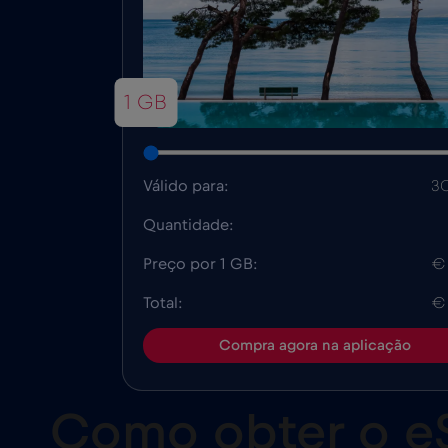
1 GB
Válido para:
30
Quantidade:
Preço por 1 GB:
€
Total:
€
Compra agora na aplicação
Como obter o eS