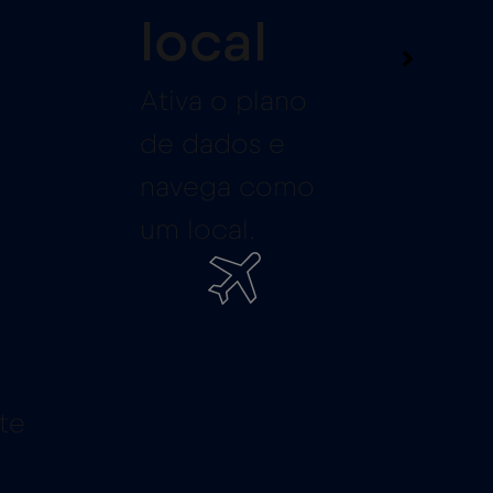
local
Ativa o plano
de dados e
navega como
um local.
te