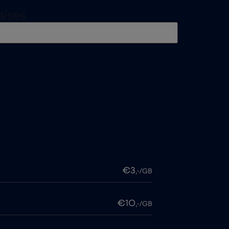
aíses
€3
,-/GB
€10
,-/GB