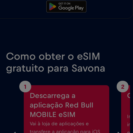
Como obter o eSIM
gratuito para Savona
1
2
Descarrega a
C
aplicação Red Bull
MOBILE eSIM
In
Vai à loja de aplicações e
in
transfere a aplicação para iOS
eS