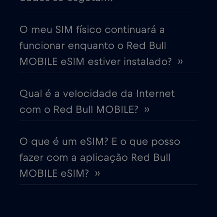
Cruise only Telenor Maritime
€15
,-/GB
O meu SIM físico continuará a
funcionar enquanto o Red Bull
Dinamarca
€2
,-/GB
MOBILE eSIM estiver instalado? ››
Dubai
€5
,-/GB
Qual é a velocidade da Internet
com o Red Bull MOBILE? ››
Egito
€12
,-/GB
O que é um eSIM? E o que posso
Emirados Árabes Unidos (EAU)
€5
,-/GB
fazer com a aplicação Red Bull
MOBILE eSIM? ››
Equador
€4
,-/GB
Eslováquia
€2
,-/GB