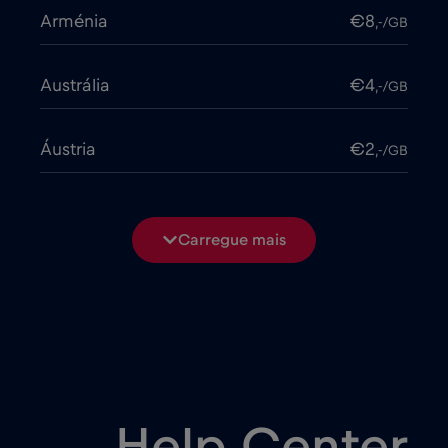
Arménia
€8
,-/GB
Austrália
€4
,-/GB
Áustria
€2
,-/GB
Azerbaijão
€8
,-/GB
Carregue mais
Bangladesh
€4
,-/GB
Bélgica
€2
,-/GB
Bielorrússia
€2
,-/GB
Help Center