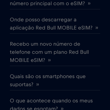
número principal com o eSIM? ››
China
€6
,-/GB
Onde posso descarregar a
aplicação Red Bull MOBILE eSIM? ››
Chipre
€2
,-/GB
Colômbia
Recebo um novo número de
€4
,-/GB
telefone com um plano Red Bull
Coreia do Sul
€4
MOBILE eSIM? ››
,-/GB
Costa Rica
€4
,-/GB
Quais são os smartphones que
suportas? ››
Croácia
€2
,-/GB
O que acontece quando os meus
Cruise & land Telenor Maritime
€18
,-/GB
dados se esgotam? ››