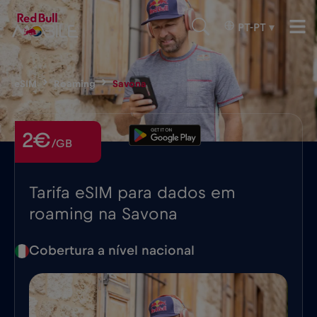
PT-PT
▾
eSIM
Roaming
Savona
2€
/GB
Tarifa eSIM para dados em
roaming na Savona
Cobertura a nível nacional