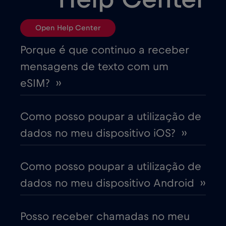
Bósnia e Herzegovina
€2
,-/GB
Open Help Center
Brasil
€4
,-/GB
Porque é que continuo a receber
mensagens de texto com um
Bulgária
€2
,-/GB
eSIM? ››
Canadá
€4
,-/GB
Como posso poupar a utilização de
dados no meu dispositivo iOS? ››
Canadá - América do Norte Futebol 2026
€1
,-/GB
Como posso poupar a utilização de
dados no meu dispositivo Android ››
Chade
€4
,-/GB
Posso receber chamadas no meu
Chile
€7
,-/GB