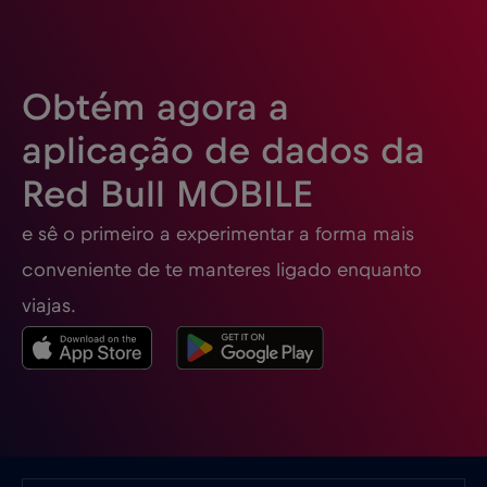
Eslovénia
€2
,-/GB
Obtém agora a
Espanha
€2
,-/GB
aplicação de dados da
Red Bull MOBILE
Estados Unidos da América
€4
,-/GB
e sê o primeiro a experimentar a forma mais
Estónia
€2
,-/GB
conveniente de te manteres ligado enquanto
viajas.
EUA - América do Norte Futebol 2026
€1
,-/GB
Filipinas
€12
,-/GB
Finlândia
€2
,-/GB