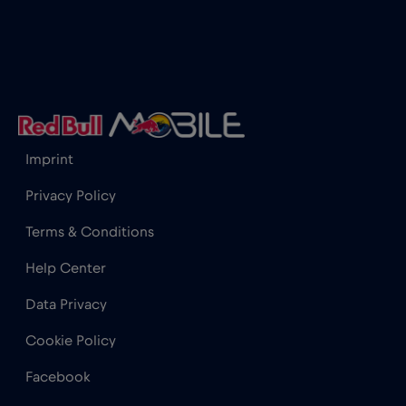
Honduras
€4
,-/GB
Hong Kong
€7
,-/GB
Imprint
India
€15
,-/GB
Privacy Policy
Indonesia
€4
,-/GB
Terms & Conditions
Help Center
Iraq
€6
,-/GB
Data Privacy
Irlanda
€2
,-/GB
Cookie Policy
Facebook
Islanda
€2
,-/GB