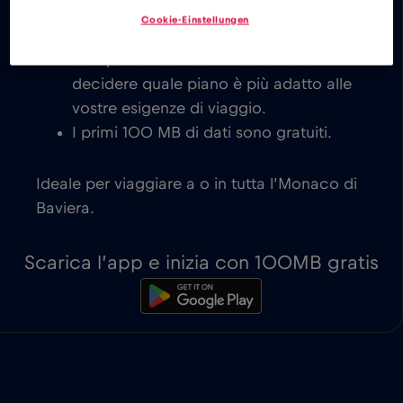
costo per l’Monaco di Baviera, con
Cookie-Einstellungen
attivazione immediata su dispositivi
compatibili con eSIM. Siete voi a
decidere quale piano è più adatto alle
vostre esigenze di viaggio.
I primi 100 MB di dati sono gratuiti.
Ideale per viaggiare a o in tutta l’Monaco di
Baviera.
Scarica l’app e inizia con 100MB gratis