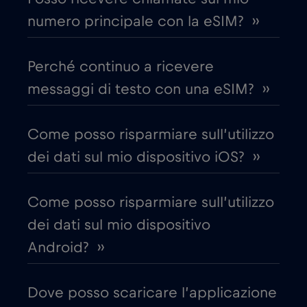
numero principale con la eSIM? ››
Canada - Calcio Nord America 2026
€1
,-/GB
Perché continuo a ricevere
Chad
€4
,-/GB
messaggi di testo con una eSIM? ››
Cile
€7
,-/GB
Come posso risparmiare sull’utilizzo
dei dati sul mio dispositivo iOS? ››
Cina
€6
,-/GB
Come posso risparmiare sull’utilizzo
Cipro
€2
,-/GB
dei dati sul mio dispositivo
Android? ››
Colombia
€4
,-/GB
Dove posso scaricare l’applicazione
Corea del Sud
€4
,-/GB