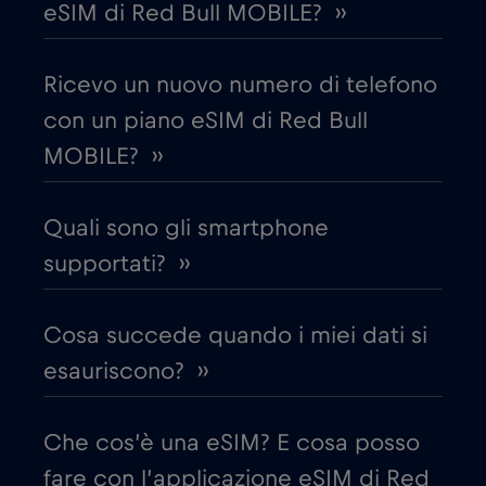
eSIM di Red Bull MOBILE? ››
Costa Rica
€4
,-/GB
Ricevo un nuovo numero di telefono
con un piano eSIM di Red Bull
Croazia
€2
,-/GB
MOBILE? ››
Cruise & land Telenor Maritime
€18
,-/GB
Quali sono gli smartphone
Cruise only Telenor Maritime
supportati? ››
€15
,-/GB
Danimarca
€2
Cosa succede quando i miei dati si
,-/GB
esauriscono? ››
Dubai
€5
,-/GB
Che cos’è una eSIM? E cosa posso
Ecuador
€4
,-/GB
fare con l’applicazione eSIM di Red