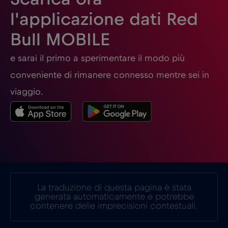
l'applicazione dati Red
Georgia
€5
,-/GB
Bull MOBILE
Germania
€2
e sarai il primo a sperimentare il modo più
,-/GB
conveniente di rimanere connesso mentre sei in
Ghana
€3
,-/GB
viaggio.
Giappone
€8
,-/GB
Gibilterra
€3
,-/GB
La traduzione di questa pagina è stata
Grecia
€2
,-/GB
generata automaticamente e potrebbe
contenere delle imprecisioni contestuali.
Guatemala
€4
,-/GB