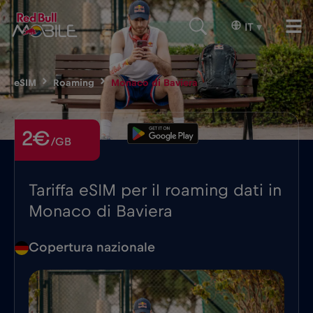
IT
▾
eSIM
Roaming
Monaco di Baviera
2€
/GB
Tariffa eSIM per il roaming dati in
Monaco di Baviera
Copertura nazionale