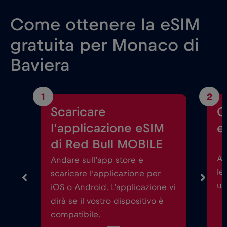
Come ottenere la eSIM
gratuita per Monaco di
Baviera
1
2
Scaricare
C
l’applicazione eSIM
e
di Red Bull MOBILE
Av
Andare sull’app store e
le
scaricare l’applicazione per
un
iOS o Android. L’applicazione vi
dirà se il vostro dispositivo è
compatibile.