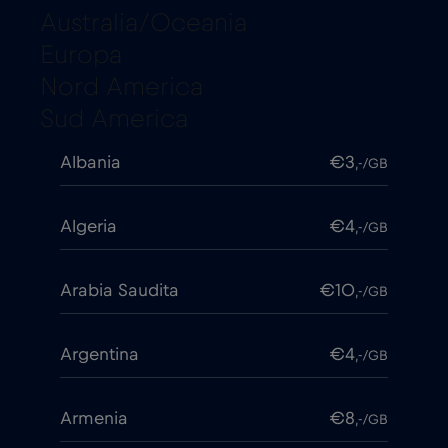
Australia/Oceania
Europa
Nord America
Sud America
Albania
€3
,-/GB
Algeria
€4
,-/GB
Arabia Saudita
€10
,-/GB
Argentina
€4
,-/GB
Armenia
€8
,-/GB