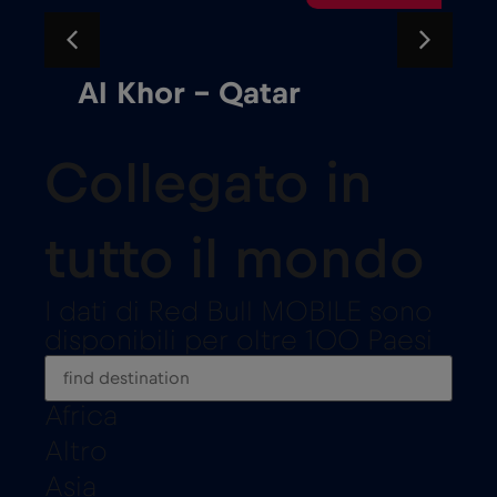
Al Khor – Qatar
Collegato in
tutto il mondo
I dati di Red Bull MOBILE sono
disponibili per oltre 100 Paesi
Africa
Altro
Asia