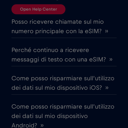
Open Help Center
Brasile
€4
,-/GB
Posso ricevere chiamate sul mio
Bulgaria
€2
,-/GB
numero principale con la eSIM? ››
Canada
€4
,-/GB
Perché continuo a ricevere
messaggi di testo con una eSIM? ››
Canada - Calcio Nord America 2026
€1
,-/GB
Come posso risparmiare sull’utilizzo
dei dati sul mio dispositivo iOS? ››
Chad
€4
,-/GB
Come posso risparmiare sull’utilizzo
Cile
€7
,-/GB
dei dati sul mio dispositivo
Android? ››
Cina
€6
,-/GB