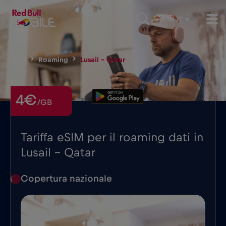
IT
▾
eSIM
Roaming
Lusail – Qatar
4€
/GB
Tariffa eSIM per il roaming dati in
Lusail - Qatar
Copertura nazionale