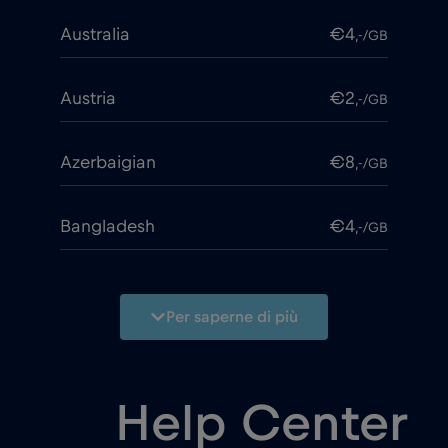
Australia
€4
,-/GB
Austria
€2
,-/GB
Azerbaigian
€8
,-/GB
Bangladesh
€4
,-/GB
Belgio
€2
,-/GB
Per saperne di più
Bielorussia
€2
,-/GB
Help Center
Bosnia ed Erzegovina
€2
,-/GB