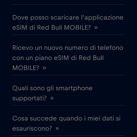
Dove posso scaricare l’applicazione
Cipro
€2
,-/GB
eSIM di Red Bull MOBILE? ››
Colombia
€4
,-/GB
Ricevo un nuovo numero di telefono
con un piano eSIM di Red Bull
Corea del Sud
€4
,-/GB
MOBILE? ››
Costa Rica
€4
,-/GB
Quali sono gli smartphone
Croazia
€2
supportati? ››
,-/GB
Cruise & land Telenor Maritime
€18
,-/GB
Cosa succede quando i miei dati si
esauriscono? ››
Cruise only Telenor Maritime
€15
,-/GB