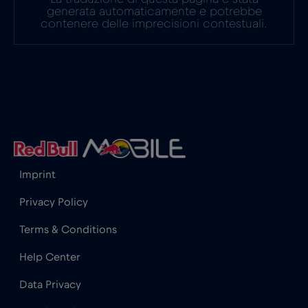
generata automaticamente e potrebbe
contenere delle imprecisioni contestuali.
Gibilterra
€3
,-/GB
Grecia
€2
,-/GB
Guatemala
€4
,-/GB
Honduras
€4
Imprint
,-/GB
Privacy Policy
Hong Kong
€7
,-/GB
Terms & Conditions
Help Center
India
€15
,-/GB
Data Privacy
Indonesia
€4
,-/GB