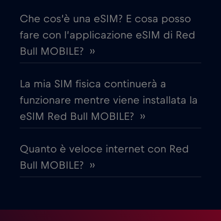
Che cos’è una eSIM? E cosa posso
Danimarca
€2
,-/GB
fare con l’applicazione eSIM di Red
Bull MOBILE? ››
Dubai
€5
,-/GB
La mia SIM fisica continuerà a
Ecuador
€4
,-/GB
funzionare mentre viene installata la
eSIM Red Bull MOBILE? ››
Egitto
€12
,-/GB
Quanto è veloce internet con Red
Emirati Arabi Uniti (UAE)
€5
,-/GB
Bull MOBILE? ››
Estonia
€2
,-/GB
Filippine
€12
,-/GB