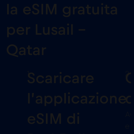
la eSIM gratuita
per Lusail -
Qatar
1
2
Scaricare
C
l’applicazione
d
Av
eSIM di
e 