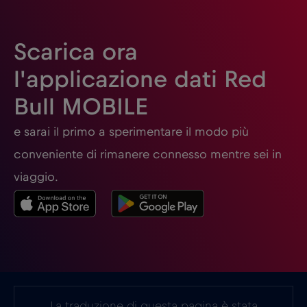
Finlandia
€2
,-/GB
Scarica ora
l'applicazione dati Red
Francia
€2
,-/GB
Bull MOBILE
Gabon
€5
,-/GB
e sarai il primo a sperimentare il modo più
conveniente di rimanere connesso mentre sei in
Georgia
€5
,-/GB
viaggio.
Germania
€2
,-/GB
Ghana
€3
,-/GB
Giappone
€8
La traduzione di questa pagina è stata
,-/GB