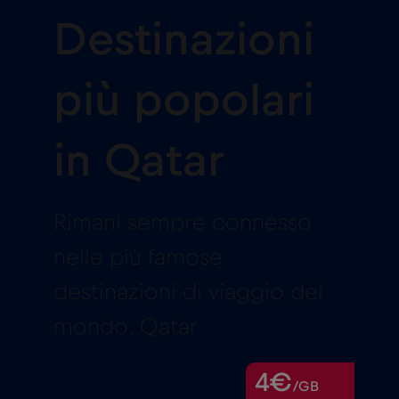
Destinazioni
più popolari
in Qatar
Rimani sempre connesso
nelle più famose
destinazioni di viaggio del
mondo. Qatar
4€
/GB