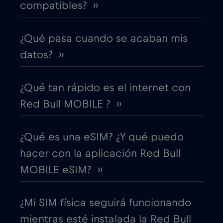
compatibles? ››
Cruise & land Telenor Maritime
€18
,-/GB
¿Qué pasa cuando se acaban mis
Cruise only Telenor Maritime
€15
datos? ››
,-/GB
Dinamarca
€2
,-/GB
¿Qué tan rápido es el internet con
Red Bull MOBILE ? ››
Dubai
€5
,-/GB
¿Qué es una eSIM? ¿Y qué puedo
Ecuador
€4
,-/GB
hacer con la aplicación Red Bull
MOBILE eSIM? ››
EEUU - Norteamérica Fútbol 2026
€1
,-/GB
¿Mi SIM física seguirá funcionando
Egipto
€12
,-/GB
mientras esté instalada la Red Bull