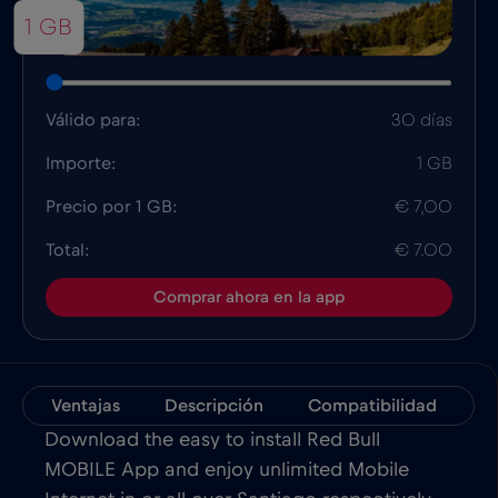
1 GB
Válido para:
30 días
Importe:
1 GB
Precio por 1 GB:
€ 7,00
Total:
€ 7.00
Comprar ahora en la app
Ventajas
Descripción
Compatibilidad
D
Download the easy to install Red Bull
MOBILE App and enjoy unlimited Mobile