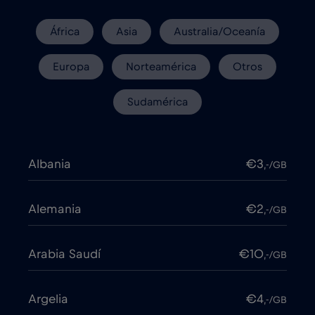
África
Asia
Australia/Oceanía
Europa
Norteamérica
Otros
Sudamérica
Albania
€3
,-/GB
Alemania
€2
,-/GB
Arabia Saudí
€10
,-/GB
Argelia
€4
,-/GB