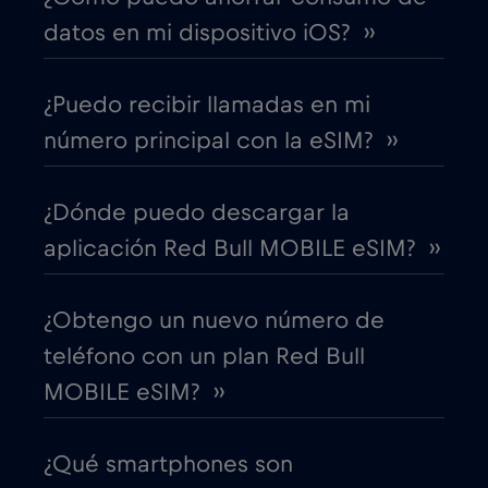
datos en mi dispositivo iOS? ››
Chile
€7
,-/GB
¿Puedo recibir llamadas en mi
China
€6
,-/GB
número principal con la eSIM? ››
Chipre
€2
,-/GB
¿Dónde puedo descargar la
aplicación Red Bull MOBILE eSIM? ››
Colombia
€4
,-/GB
¿Obtengo un nuevo número de
Corea del Sur
€4
,-/GB
teléfono con un plan Red Bull
MOBILE eSIM? ››
Costa Rica
€4
,-/GB
¿Qué smartphones son
Croacia
€2
,-/GB