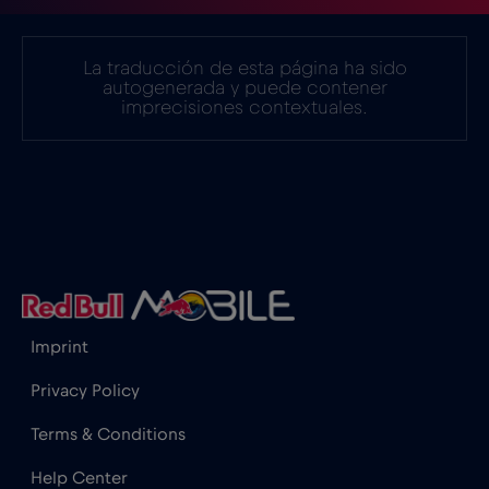
Finlandia
€2
,-/GB
La traducción de esta página ha sido
autogenerada y puede contener
imprecisiones contextuales.
Francia
€2
,-/GB
Gabón
€5
,-/GB
Georgia
€5
,-/GB
Ghana
€3
,-/GB
Imprint
Privacy Policy
Gibraltar
€3
,-/GB
Terms & Conditions
Grecia
€2
,-/GB
Help Center