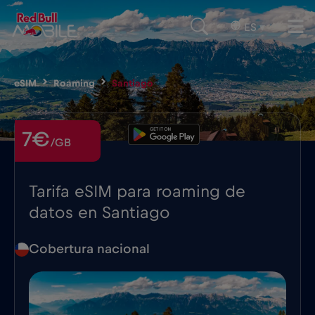
ES
▾
eSIM
Roaming
Santiago
7€
/GB
Tarifa eSIM para roaming de
datos en Santiago
Cobertura nacional