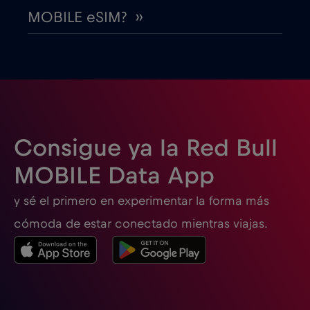
MOBILE eSIM? ››
Emiratos Árabes Unidos (EAU)
€5
,-/GB
Eslovaquia
€2
,-/GB
Eslovenia
€2
,-/GB
Consigue ya la Red Bull
España
€2
,-/GB
MOBILE Data App
y sé el primero en experimentar la forma más
Estados Unidos de América
€4
,-/GB
cómoda de estar conectado mientras viajas.
Estonia
€2
,-/GB
Filipinas
€12
,-/GB