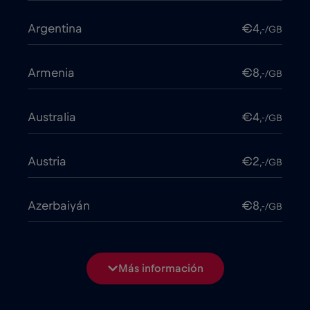
Argentina
€4
,-/GB
Armenia
€8
,-/GB
Australia
€4
,-/GB
Austria
€2
,-/GB
Azerbaiyán
€8
,-/GB
Bangladesh
€4
,-/GB
Más información
Bélgica
€2
,-/GB