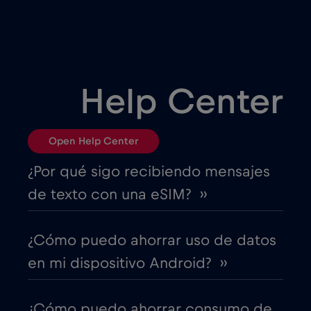
Bielorrusia
€2
,-/GB
Bosnia y Herzegovina
€2
,-/GB
Help Center
Brasil
€4
,-/GB
Open Help Center
Bulgaria
€2
,-/GB
¿Por qué sigo recibiendo mensajes
de texto con una eSIM? ››
Canadá
€4
,-/GB
¿Cómo puedo ahorrar uso de datos
Canadá - Fútbol Norteamérica 2026
€1
,-/GB
en mi dispositivo Android? ››
Chad
€4
,-/GB
¿Cómo puedo ahorrar consumo de