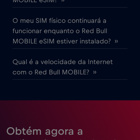
Dubai
€5
,-/GB
O meu SIM físico continuará a
funcionar enquanto o Red Bull
Egito
€12
,-/GB
MOBILE eSIM estiver instalado? ››
Emirados Árabes Unidos (EAU)
€5
,-/GB
Qual é a velocidade da Internet
com o Red Bull MOBILE? ››
Equador
€4
,-/GB
Eslováquia
€2
,-/GB
Eslovénia
€2
,-/GB
Obtém agora a
Espanha
€2
,-/GB