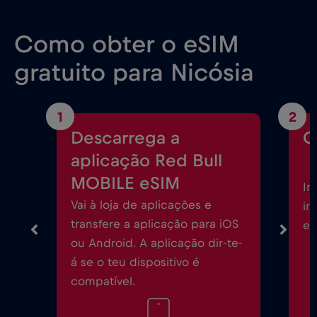
Como obter o eSIM
gratuito para Nicósia
1
2
Descarrega a
C
aplicação Red Bull
MOBILE eSIM
In
Vai à loja de aplicações e
in
transfere a aplicação para iOS
eS
ou Android. A aplicação dir-te-
á se o teu dispositivo é
compatível.