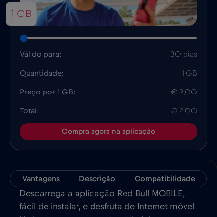
1 GB
Válido para:
30 dias
Quantidade:
1 GB
Preço por 1 GB:
€ 2,00
Total:
€ 2.00
Compra agora na aplicação
Vantagens
Descrição
Compatibilidade
Descarrega a aplicação Red Bull MOBILE,
fácil de instalar, e desfruta de Internet móvel