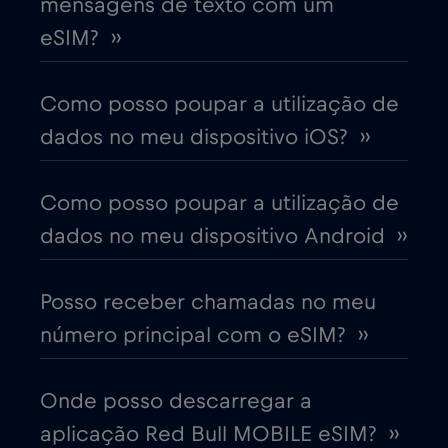
mensagens de texto com um
Bulgária
€2
,-/GB
eSIM? ››
Canadá
€4
,-/GB
Como posso poupar a utilização de
dados no meu dispositivo iOS? ››
Canadá - América do Norte Futebol 2026
€1
,-/GB
Como posso poupar a utilização de
dados no meu dispositivo Android ››
Chade
€4
,-/GB
Posso receber chamadas no meu
Chile
€7
,-/GB
número principal com o eSIM? ››
China
€6
,-/GB
Onde posso descarregar a
aplicação Red Bull MOBILE eSIM? ››
Chipre
€2
,-/GB