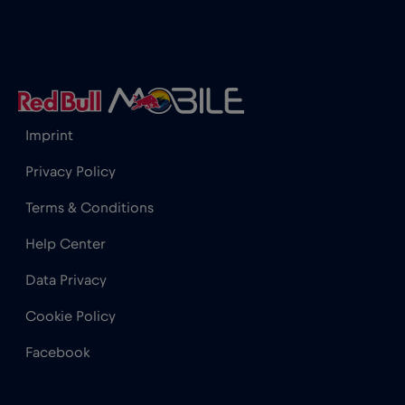
Gana
€3
,-/GB
Geórgia
€5
,-/GB
Imprint
Gibraltar
€3
,-/GB
Privacy Policy
Terms & Conditions
Grécia
€2
,-/GB
Help Center
Guatemala
€4
,-/GB
Data Privacy
Cookie Policy
Honduras
€4
,-/GB
Facebook
Hong Kong
€7
,-/GB