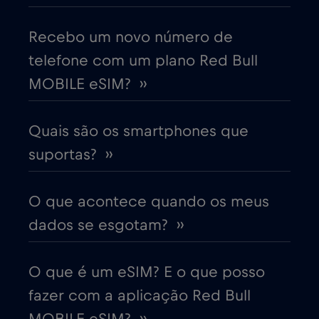
Colômbia
Recebo um novo número de
€4
,-/GB
telefone com um plano Red Bull
Coreia do Sul
€4
MOBILE eSIM? ››
,-/GB
Costa Rica
€4
,-/GB
Quais são os smartphones que
suportas? ››
Croácia
€2
,-/GB
O que acontece quando os meus
Cruise & land Telenor Maritime
€18
,-/GB
dados se esgotam? ››
Cruise only Telenor Maritime
€15
,-/GB
O que é um eSIM? E o que posso
fazer com a aplicação Red Bull
Dinamarca
€2
,-/GB
MOBILE eSIM? ››