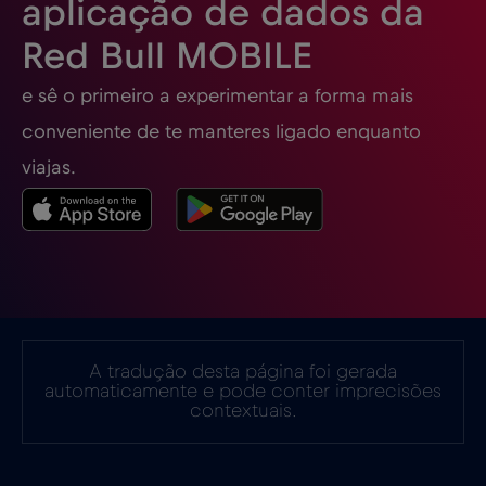
aplicação de dados da
Red Bull MOBILE
Estados Unidos da América
€4
,-/GB
e sê o primeiro a experimentar a forma mais
Estónia
€2
,-/GB
conveniente de te manteres ligado enquanto
viajas.
EUA - América do Norte Futebol 2026
€1
,-/GB
Filipinas
€12
,-/GB
Finlândia
€2
,-/GB
A tradução desta página foi gerada
automaticamente e pode conter imprecisões
França
€2
,-/GB
contextuais.
Gabão
€5
,-/GB