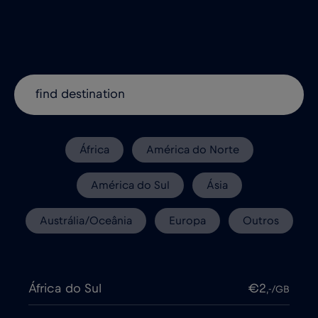
África
América do Norte
América do Sul
Ásia
Austrália/Oceânia
Europa
Outros
África do Sul
€2
,-/GB