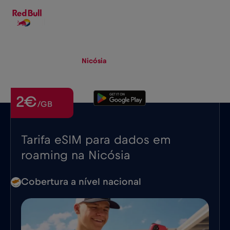
PT-PT
▾
eSIM
Roaming
Nicósia
2€
/GB
Tarifa eSIM para dados em
roaming na Nicósia
Cobertura a nível nacional